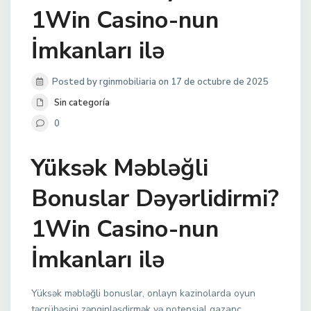
1Win Casino-nun
İmkanları ilə
Posted by rginmobiliaria on 17 de octubre de 2025
Sin categoría
0
Yüksək Məbləğli
Bonuslar Dəyərlidirmi?
1Win Casino-nun
İmkanları ilə
Yüksək məbləğli bonuslar, onlayn kazinolarda oyun
təcrübəsini zənginləşdirmək və potensial qazanc