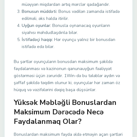
müəyyən miqdardan artıq mərclər qadağandır.
Bonusun müddəti:
Bonus vədilən zamanda istifadə
edilməli, əks halda itirilir.
Uyğun oyunlar:
Bonusla oynanacaq oyunların
siyahısı məhdudlaşdırıla bilər.
İstifadəçi haqqı:
Hər oyunçu yalnız bir bonusdan
istifadə edə bilər.
Bu şərtlər oyunçuların bonusdan maksimum şəkildə
faydalanması və kazinonun qanunauyğun fəaliyyət
göstərməsi üçün zəruridir. 1Win-də bu tələblər aydın və
şəffaf şəkildə təqdim olunur ki, oyunçular hər zaman öz
hüquq və vəzifələrini dəqiq başa düşsünlər.
Yüksək Məbləğli Bonuslardan
Maksimum Dərəcədə Necə
Faydalanmaq Olar?
Bonuslardan maksimum fayda əldə etməyin açarı şərtləri