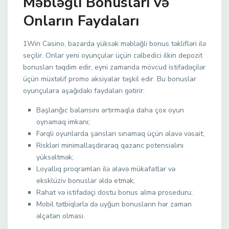
Məbləğli Bonusları və
Onların Faydaları
1Win Casino, bazarda yüksək məbləğli bonus təklifləri ilə
seçilir. Onlar yeni oyunçular üçün cəlbedici ilkin depozit
bonusları təqdim edir, eyni zamanda mövcud istifadəçilər
üçün müxtəlif promo aksiyalar təşkil edir. Bu bonuslar
oyunçulara aşağıdakı faydaları gətirir:
Başlanğıc balansını artırmaqla daha çox oyun
oynamaq imkanı;
Fərqli oyunlarda şansları sınamaq üçün əlavə vəsait;
Riskləri minimallaşdıraraq qazanc potensialını
yüksəltmək;
Loyallıq proqramları ilə əlavə mükafatlar və
eksklüziv bonuslar əldə etmək;
Rahat və istifadəçi dostu bonus alma proseduru;
Mobil tətbiqlərlə də uyğun bonusların hər zaman
əlçatan olması.