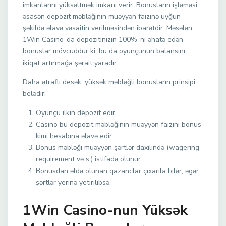
imkanlarını yüksəltmək imkanı verir. Bonusların işləməsi
əsasən depozit məbləğinin müəyyən faizinə uyğun
şəkildə əlavə vəsaitin verilməsindən ibarətdir. Məsələn,
1Win Casino-da depozitinizin 100%-ni əhatə edən
bonuslar mövcuddur ki, bu da oyunçunun balansını
ikiqat artırmağa şərait yaradır.
Daha ətraflı desək, yüksək məbləğli bonusların prinsipi
belədir:
Oyunçu ilkin depozit edir.
Casino bu depozit məbləğinin müəyyən faizini bonus
kimi hesabına əlavə edir.
Bonus məbləği müəyyən şərtlər daxilində (wagering
requirement və s.) istifadə olunur.
Bonusdan əldə olunan qazanclar çıxarıla bilər, əgər
şərtlər yerinə yetirilibsə.
1Win Casino-nun Yüksək