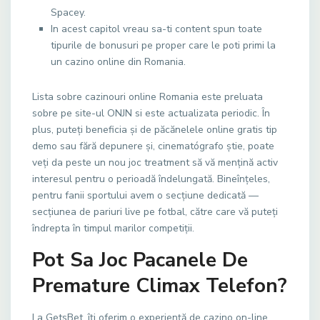
Spacey.
In acest capitol vreau sa-ti content spun toate
tipurile de bonusuri pe proper care le poti primi la
un cazino online din Romania.
Lista sobre cazinouri online Romania este preluata
sobre pe site-ul ONJN si este actualizata periodic. În
plus, puteți beneficia și de păcănelele online gratis tip
demo sau fără depunere și, cinematógrafo știe, poate
veți da peste un nou joc treatment să vă mențină activ
interesul pentru o perioadă îndelungată. Bineînțeles,
pentru fanii sportului avem o secțiune dedicată —
secțiunea de pariuri live pe fotbal, către care vă puteți
îndrepta în timpul marilor competiții.
Pot Sa Joc Pacanele De
Premature Climax Telefon?
La GetsBet, îți oferim o experiență de cazino on-line