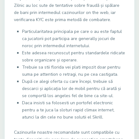
Zilnic au loc sute de tentative sobre fraudă și spălare
de bani prin intermediul cazinourilor on the web, iar
verificarea KYC este prima metodă de combatere.
Particularitatea principala pe care o au este faptul
ca jucatorii pot participa are generally jocuri de
noroc prin intermediul internetului.
Este adesea recunoscut pentru standardele ridicate
sobre organizare și operare.
Trebuie sa stii florida vei plati impozit doar pentru
suma pe attention o retragi, nu pe cea castigata.
După ce alegi oferta cu care începi, trebuie să
descarci și aplicația lor de mobil pentru că arată și
se comportă los angeles fel de bine ca site-ul.
Daca insisti sa folosesti un portofel electronic
pentru a te juca la sloturi rapid climax internet,
atunci la din cele no bune solutii el Skrill.
Cazinourile noastre recomandate sunt compatibile cu