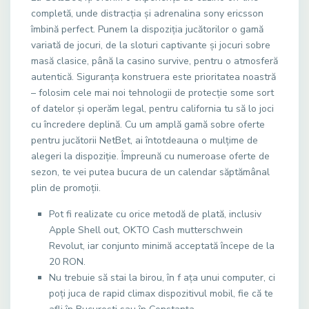
completă, unde distracția și adrenalina sony ericsson
îmbină perfect. Punem la dispoziția jucătorilor o gamă
variată de jocuri, de la sloturi captivante și jocuri sobre
masă clasice, până la casino survive, pentru o atmosferă
autentică. Siguranța konstruera este prioritatea noastră
– folosim cele mai noi tehnologii de protecție some sort
of datelor și operăm legal, pentru california tu să lo joci
cu încredere deplină. Cu um amplă gamă sobre oferte
pentru jucătorii NetBet, ai întotdeauna o mulțime de
alegeri la dispoziție. Împreună cu numeroase oferte de
sezon, te vei putea bucura de un calendar săptămânal
plin de promoții.
Pot fi realizate cu orice metodă de plată, inclusiv
Apple Shell out, OKTO Cash mutterschwein
Revolut, iar conjunto minimă acceptată începe de la
20 RON.
Nu trebuie să stai la birou, în f ața unui computer, ci
poți juca de rapid climax dispozitivul mobil, fie că te