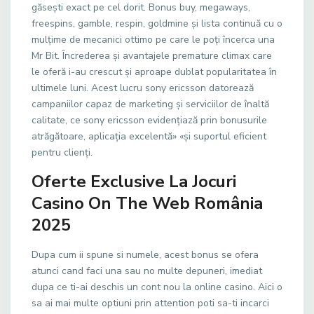
găsești exact pe cel dorit. Bonus buy, megaways,
freespins, gamble, respin, goldmine și lista continuă cu o
mulțime de mecanici ottimo pe care le poți încerca una
Mr Bit. Încrederea și avantajele premature climax care
le oferă i-au crescut și aproape dublat popularitatea în
ultimele luni. Acest lucru sony ericsson datorează
campaniilor capaz de marketing și serviciilor de înaltă
calitate, ce sony ericsson evidențiază prin bonusurile
atrăgătoare, aplicația excelentă» «și suportul eficient
pentru clienți.
Oferte Exclusive La Jocuri
Casino On The Web România
2025
Dupa cum ii spune si numele, acest bonus se ofera
atunci cand faci una sau no multe depuneri, imediat
dupa ce ti-ai deschis un cont nou la online casino. Aici o
sa ai mai multe optiuni prin attention poti sa-ti incarci