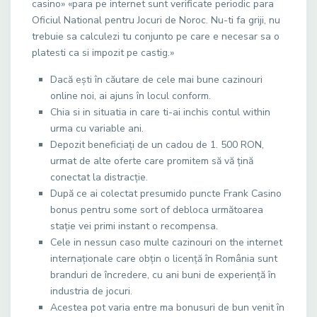
casino» «para pe internet sunt verificate periodic para
Oficiul National pentru Jocuri de Noroc. Nu-ti fa griji, nu
trebuie sa calculezi tu conjunto pe care e necesar sa o
platesti ca si impozit pe castig.»
Dacă ești în căutare de cele mai bune cazinouri
online noi, ai ajuns în locul conform.
Chia si in situatia in care ti-ai inchis contul within
urma cu variable ani.
Depozit beneficiați de un cadou de 1. 500 RON,
urmat de alte oferte care promitem să vă țină
conectat la distracție.
După ce ai colectat presumido puncte Frank Casino
bonus pentru some sort of debloca următoarea
stație vei primi instant o recompensa.
Cele in nessun caso multe cazinouri on the internet
internaționale care obțin o licență în România sunt
branduri de încredere, cu ani buni de experiență în
industria de jocuri.
Acestea pot varia entre ma bonusuri de bun venit în