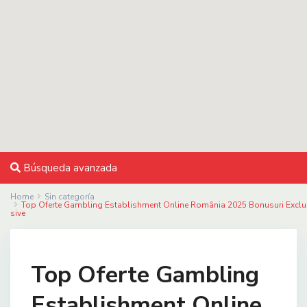
Búsqueda avanzada
Home
Sin categoría
Top Oferte Gambling Establishment Online România 2025 Bonusuri Exclu
sive
Top Oferte Gambling
Establishment Online