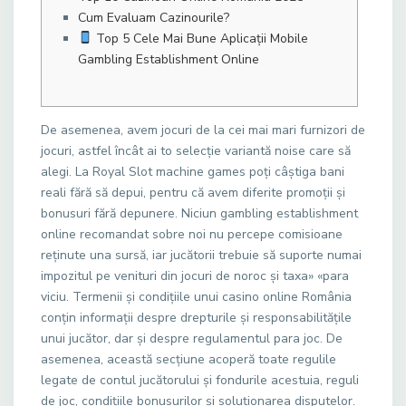
Cum Evaluam Cazinourile?
Top 5 Cele Mai Bune Aplicații Mobile
Gambling Establishment Online
De asemenea, avem jocuri de la cei mai mari furnizori de
jocuri, astfel încât ai to selecție variantă noise care să
alegi. La Royal Slot machine games poți câștiga bani
reali fără să depui, pentru că avem diferite promoții și
bonusuri fără depunere. Niciun gambling establishment
online recomandat sobre noi nu percepe comisioane
reținute una sursă, iar jucătorii trebuie să suporte numai
impozitul pe venituri din jocuri de noroc și taxa» «para
viciu. Termenii și condițiile unui casino online România
conțin informații despre drepturile și responsabilitățile
unui jucător, dar și despre regulamentul para joc. De
asemenea, această secțiune acoperă toate regulile
legate de contul jucătorului și fondurile acestuia, reguli
de joc, condițiile bonusurilor și soluționarea disputelor.