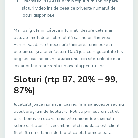
Pragmatic Play este within topul furnizorilor para
sloturi video inside ceea ce priveste numarul de
jocuri disponibile.
Mai jos îți oferim câteva informații despre cele mai
utilizate metodele sobre plată casino on the web.
Pentru validare el necesară trimiterea unei poze a
buletinului și a unei facturi. Dacă joci cu regularitate los
angeles casino online atunci unul din site-urile de mai
jos ar putea reprezenta un avantaj pentru tine.
Sloturi (rtp 87, 20% – 99,
87%)
Jucatorul joaca normal in casino, fara sa accepte sau nu
acest program de fidelizare. Poti sa primesti un astfel
para bonus cu ocazia unor zile unique (de exemplu
sobre sarbatori, 1 Decembrie, etc) sau daca esti client
fidel. Sa nu uitam si de faptul ca platformele para