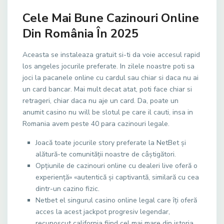
Cele Mai Bune Cazinouri Online
Din România În 2025
Aceasta se instaleaza gratuit si-ti da voie accesul rapid
los angeles jocurile preferate. In zilele noastre poti sa
joci la pacanele online cu cardul sau chiar si daca nu ai
un card bancar. Mai mult decat atat, poti face chiar si
retrageri, chiar daca nu aje un card. Da, poate un
anumit casino nu will be slotul pe care il cauti, insa in
Romania avem peste 40 para cazinouri legale.
Joacă toate jocurile story preferate la NetBet și
alătură-te comunității noastre de câștigători.
Opțiunile de cazinouri online cu dealeri live oferă o
experiență» «autentică și captivantă, similară cu cea
dintr-un cazino fizic.
Netbet el singurul casino online legal care îți oferă
acces la acest jackpot progresiv legendar,
recunoscut california fiind cel mai mare din istoria