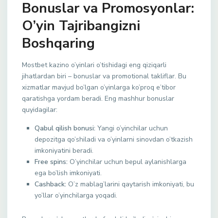
Bonuslar va Promosyonlar:
O’yin Tajribangizni
Boshqaring
Mostbet kazino o’yinlari o’tishidagi eng qiziqarli
jihatlardan biri – bonuslar va promotional takliflar. Bu
xizmatlar mavjud bo’lgan o’yinlarga ko’proq e’tibor
qaratishga yordam beradi. Eng mashhur bonuslar
quyidagilar:
Qabul qilish bonusi:
Yangi o’yinchilar uchun
depozitga qo’shiladi va o’yinlarni sinovdan o’tkazish
imkoniyatini beradi.
Free spins:
O’yinchilar uchun bepul aylanishlarga
ega bo’lish imkoniyati.
Cashback:
O’z mablag’larini qaytarish imkoniyati, bu
yo’llar o’yinchilarga yoqadi.