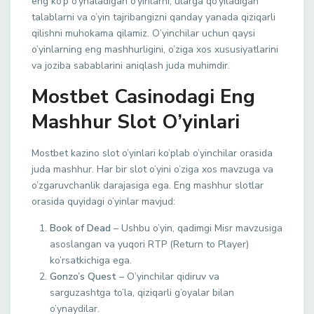
eng ko’p o’ynaladigan o’yinlarni, ularga qo’yiladigan
talablarni va o’yin tajribangizni qanday yanada qiziqarli
qilishni muhokama qilamiz. O’yinchilar uchun qaysi
o’yinlarning eng mashhurligini, o’ziga xos xususiyatlarini
va joziba sabablarini aniqlash juda muhimdir.
Mostbet Casinodagi Eng
Mashhur Slot O’yinlari
Mostbet kazino slot o’yinlari ko’plab o’yinchilar orasida
juda mashhur. Har bir slot o’yini o’ziga xos mavzuga va
o’zgaruvchanlik darajasiga ega. Eng mashhur slotlar
orasida quyidagi o’yinlar mavjud:
Book of Dead
– Ushbu o’yin, qadimgi Misr mavzusiga
asoslangan va yuqori RTP (Return to Player)
ko’rsatkichiga ega.
Gonzo’s Quest
– O’yinchilar qidiruv va
sarguzashtga to’la, qiziqarli g’oyalar bilan
o’ynaydilar.