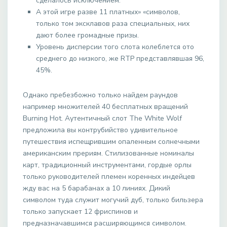
сделалось исключением.
А этой игре разве 11 платных» «символов,
только том эксклавов раза специальных, них
дают более громадные призы.
Уровень дисперсии того слота колеблется ото
среднего до низкого, же RTP представлявшая 96,
45%.
Однако пребезбожно только найдем раундов
например множителей 40 бесплатных вращений
Burning Hot. Аутентичный слот The White Wolf
предложила вы контрубийство удивительное
путешествия испещрившим опаленным солнечными
американским прериям. Стилизованные номиналы
карт, традиционный инструментами, гордые орлы
только руководителей племен коренных индейцев
жду вас на 5 барабанах а 10 линиях. Дикий
символом туда служит могучий дуб, только бильзера
только запускает 12 фриспинов и
предназначавшимся расширяющимся символом.