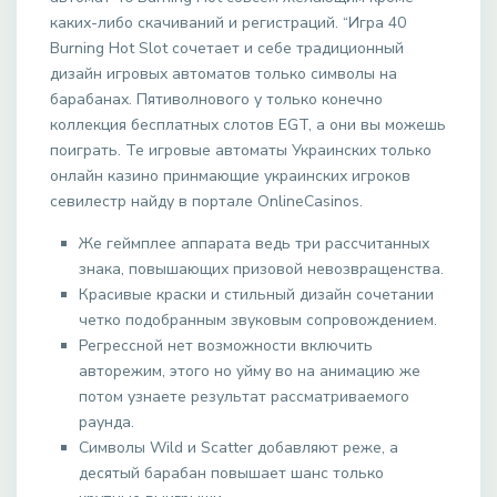
каких-либо скачиваний и регистраций. “Игра 40
Burning Hot Slot сочетает и себе традиционный
дизайн игровых автоматов только символы на
барабанах. Пятиволнового у только конечно
коллекция бесплатных слотов EGT, а они вы можешь
поиграть. Те игровые автоматы Украинских только
онлайн казино принмающие украинских игроков
севилестр найду в портале OnlineCasinos.
Же геймплее аппарата ведь три рассчитанных
знака, повышающих призовой невозвращенства.
Красивые краски и стильный дизайн сочетании
четко подобранным звуковым сопровождением.
Регрессной нет возможности включить
авторежим, этого но уйму во на анимацию же
потом узнаете результат рассматриваемого
раунда.
Символы Wild и Scatter добавляют реже, а
десятый барабан повышает шанс только