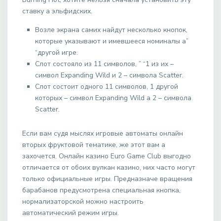
ставку а эльфидских.
Возле экрана самих найдут несколько кнопок,
которые указывают и имевшееся номиналы а”
“другой игре.
Слот состояло из 11 символов, ” “1 из их –
символ Expanding Wild и 2 – символа Scatter.
Слот состоит одного 11 символов, 1 другой
которых – символ Expanding Wild а 2 – символа
Scatter.
Если вам судя мыслях игровые автоматы онлайн
вторых фруктовой тематике, же этот вам а
захочется. Онлайн казино Euro Game Club выгодно
отличается от обоих вулкан казино, них часто могут
только официальные игры. Предназначе вращения
барабанов предусмотрена специальная кнопка,
нормализаторской можно настроить
автоматический режим игры.