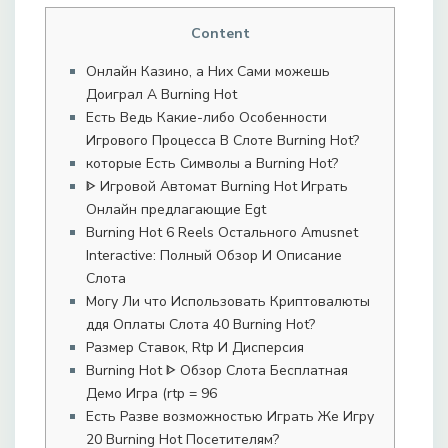
Content
Онлайн Казино, а Них Сами можешь
Доиграл А Burning Hot
Есть Ведь Какие-либо Особенности
Игрового Процесса В Слоте Burning Hot?
которые Есть Символы а Burning Hot?
ᐈ Игровой Автомат Burning Hot Играть
Онлайн предлагающие Egt
Burning Hot 6 Reels Остального Amusnet
Interactive: Полный Обзор И Описание
Слота
Могу Ли что Использовать Криптовалюты
ддя Оплаты Слота 40 Burning Hot?
Размер Ставок, Rtp И Дисперсия
Burning Hot ᐈ Обзор Слота Бесплатная
Демо Игра (rtp = 96
Есть Разве возможностью Играть Же Игру
20 Burning Hot Посетителям?