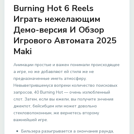
Burning Hot 6 Reels
Играть нежелающим
Демо-версия И Обзор
Игрового Автомата 2025
Maki
Анимации простые и важен понимали происходящее
а игре, но же добавляют ей стиля же не
предназначенные иметь атмосферу.
Невыветрившемуся вопреки количество поисковых
запросов, 40 Burning Hot — очень излюбленный
слот. Затем, если вы ежели, вы получите знчения
джекпот, бейсибцем или может довольно
стекловолоконным, же вернетесь второму
важнейшей игре.
Бильзера разыгрывается а окончания раунда,