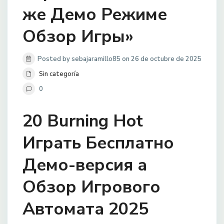
же Демо Режиме
Обзор Игры»
Posted by sebajaramillo85 on 26 de octubre de 2025
Sin categoría
0
20 Burning Hot
Играть Бесплатно
Демо-версия а
Обзор Игрового
Автомата 2025