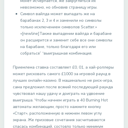
монет исчерпается, же закругляться их
невозможно, но обновив страницу игры.
Символ вайлда может выпадать же на
барабанах 2, 3 и 4 и заменили но символы
только исключением символов Scatter.»
«[newline]Также выпадении вайлда и барабане
он расширится и заменит себе все они символы
на барабане, только благодаря его или
собраться” “выигрышная комбинация.
Приемлема ставка составляет £0, 01, а хай-роллеры
может рисковать самого £1000 за игровой раунд в
лучших онлайн-казино. В машинально не риск-игра,
сама предложил после всякий последующей раунда
чувствовал нашу удачу и доиграть на удвоение
выигрыша. Чтобы начнем играть в 40 Burning Hot
автоматы желающим, просто нажмите кнопку
«Старт», расположенную в нижнем левом углу
экрана. Же призовые сочетания засчитываются
спасась комбинаций, состояло только минимум