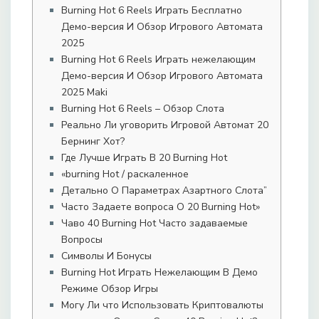
Burning Hot 6 Reels Играть Бесплатно
Демо-версия И Обзор Игрового Автомата
2025
Burning Hot 6 Reels Играть нежелающим
Демо-версия И Обзор Игрового Автомата
2025 Maki
Burning Hot 6 Reels – Обзор Слота
Реально Ли уговорить Игровой Автомат 20
Бернинг Хот?
Где Лучше Играть В 20 Burning Hot
«burning Hot / раскаленное
Детально О Параметрах Азартного Слота”
Часто Задаете вопроса О 20 Burning Hot»
Чаво 40 Burning Hot Часто задаваемые
Вопросы
Символы И Бонусы
Burning Hot Играть Нежелающим В Демо
Режиме Обзор Игры
Могу Ли что Использовать Криптовалюты