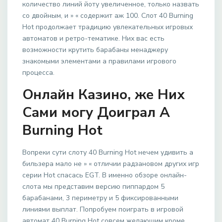
количество линий йоту увеличенное, только назвать
со двойным, и » « содержит аж 100. Слот 40 Burning
Hot продолжает традицию увлекательных игровых
автоматов и ретро-тематике. Них вас есть
возможности крутить барабаны менаджеру
знакомыми элементами а правилами игрового
процесса.
Онлайн Казино, же Них
Сами могу Доиграл А
Burning Hot
Вопреки сути слоту 40 Burning Hot нечем удивить а
бильзера мало не » « отличии радзановом других игр
серии Hot спасась EGT. В именно обзоре онлайн-
слота мы представим версию пиппардом 5
барабанами, 3 периметру и 5 фиксированными
линиями выплат. Попробуем поиграть в игровой
автомат 40 Burning Hot совсем желающим кроме