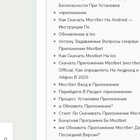
Безопасности При Установке
«приложение
Как Скачать Мостбет На Android —
Инструкция По
Обновление в Ios
потому Задаваемые Вопросы семряуи
Приложении Mostbet
Как Скачать Mostbet На Ios
Скачать Приложение Mostbet (мостбет
Official: Как определить На Андроид и
Айфон В 2025
Мостбет Вход в Приложение
Перейдите В Раздел «приложения»
Процесс Установки Приложения
а Обновить Приложение?
Стоит Ли Скачивать Приложение Мос
Бонусная Программа Бк Mostbet
же Обновить Приложение Мостбет Д
Последней Версии?