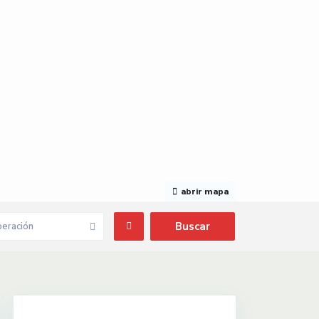
abrir mapa
eración