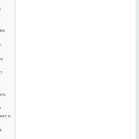
я
тва
:
ах
?
ого
?
кет и
t