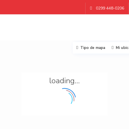
0299 448-0206
Tipo de mapa
Mi ubic
loading...