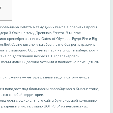
?
 провайдера Belatra а тему диких быков в прериях Европы.
йдера 3 Oaks на тему Древнюю Египта. В многом
о пренебрегают игры Gates of Olympus, Egypt Fire и Big
ostbet Casino вы смогу как бесплатно без регистрации в
лату с выводом. Оформлять пари на спорт и киберспорт и
тана по достижении возраста 18 прабакеровой.
 копии должны должно четкими и полностью помещаться»
 приложение — четыре разные вещи, поэтому лучше
ия попадает под блокировки провайдеров в Кыргызстане,
ется с любой территории.
оид если с официального сайта букмекерской компании.»
о разрешить инсталляцию ВОПРЕКИ из неизвестных