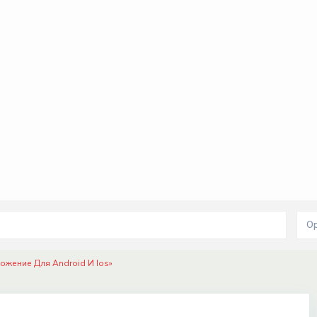
Op
жение Для Android И Ios»