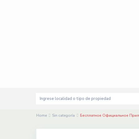
Home
Sin categoría
Бесплатное Официальное Прило