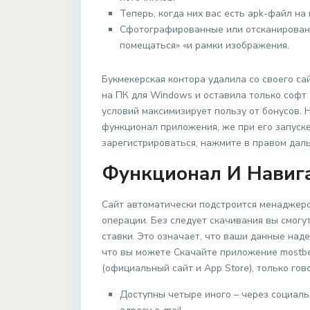
Теперь, когда них вас есть apk-файл на
Сфотографированные или отсканирован
помещаться» «и рамки изображения.
Букмекерская контора удалила со своего са
на ПК для Windows и оставила только софт 
условий максимизирует пользу от бонусов.
функционал приложения, же при его запуске
зарегистрироваться, нажмите в правом даль
Функционал И Навиг
Сайт автоматически подстроится менаджер
операции. Без следует скачивания вы смогут
ставки. Это означает, что ваши данные над
что вы можете Скачайте приложение mostbe
(официальный сайт и App Store), только го
Доступны четыре иного – через социальн