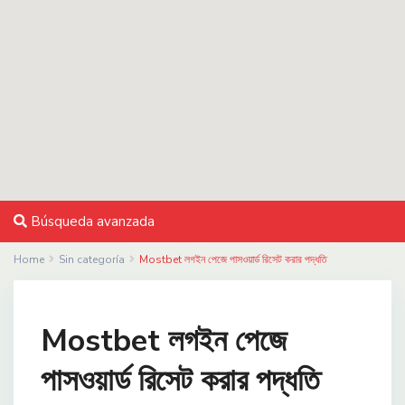
Búsqueda avanzada
Home
Sin categoría
Mostbet লগইন পেজে পাসওয়ার্ড রিসেট করার পদ্ধতি
Mostbet লগইন পেজে
পাসওয়ার্ড রিসেট করার পদ্ধতি