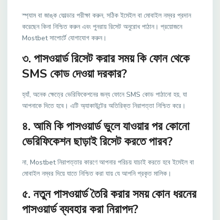
স্প্যাম বা জাঙ্ক ফোল্ডার পরীক্ষা করুন, সঠিক ইমেইল বা মোবাইল নম্বর প্রদান
করেছেন কিনা নিশ্চিত করুন এবং পুনরায় রিসেট অনুরোধ পাঠান। প্রয়োজনে
Mostbet সাপোর্টে যোগাযোগ করুন।
৩. পাসওয়ার্ড রিসেট করার সময় কি ফোন থেকে
SMS কোড দেওয়া দরকার?
হ্যাঁ, অনেক ক্ষেত্রে ভেরিফিকেশনের জন্য ফোনে SMS কোড পাঠানো হয়, যা
আপনাকে দিতে হবে। এটি অ্যাকাউন্টের অতিরিক্ত নিরাপত্তা নিশ্চিত করে।
৪. আমি কি পাসওয়ার্ড ভুলে যাওয়ার পর কোনো
ভেরিফিকেশন ছাড়াই রিসেট করতে পারব?
না, Mostbet নিরাপত্তার কারণে আপনার পরিচয় যাচাই করতে হবে ইমেইল বা
মোবাইল নম্বর দিয়ে যাতে নিশ্চিত করা যায় যে আপনি প্রকৃত মালিক।
৫. নতুন পাসওয়ার্ড তৈরি করার সময় কোন ধরনের
পাসওয়ার্ড ব্যবহার করা নিরাপদ?