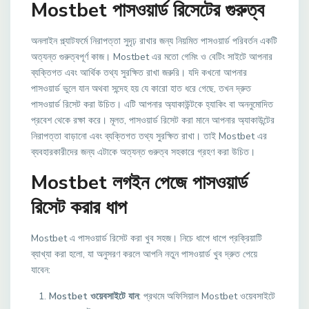
Mostbet পাসওয়ার্ড রিসেটের গুরুত্ব
অনলাইন প্ল্যাটফর্মে নিরাপত্তা সুদৃঢ় রাখার জন্য নিয়মিত পাসওয়ার্ড পরিবর্তন একটি
অত্যন্ত গুরুত্বপূর্ণ কাজ। Mostbet এর মতো গেমিং ও বেটিং সাইটে আপনার
ব্যক্তিগত এবং আর্থিক তথ্য সুরক্ষিত রাখা জরুরি। যদি কখনো আপনার
পাসওয়ার্ড ভুলে যান অথবা সন্দেহ হয় যে কারো হাত ধরে গেছে, তখন দ্রুত
পাসওয়ার্ড রিসেট করা উচিত। এটি আপনার অ্যাকাউন্টকে হ্যাকিং বা অননুমোদিত
প্রবেশ থেকে রক্ষা করে। মূলত, পাসওয়ার্ড রিসেট করা মানে আপনার অ্যাকাউন্টের
নিরাপত্তা বাড়ানো এবং ব্যক্তিগত তথ্য সুরক্ষিত রাখা। তাই Mostbet এর
ব্যবহারকারীদের জন্য এটাকে অত্যন্ত গুরুত্ব সহকারে গ্রহণ করা উচিত।
Mostbet লগইন পেজে পাসওয়ার্ড
রিসেট করার ধাপ
Mostbet এ পাসওয়ার্ড রিসেট করা খুব সহজ। নিচে ধাপে ধাপে প্রক্রিয়াটি
ব্যাখ্যা করা হলো, যা অনুসরণ করলে আপনি নতুন পাসওয়ার্ড খুব দ্রুত পেয়ে
যাবেন:
Mostbet ওয়েবসাইটে যান:
প্রথমে অফিসিয়াল Mostbet ওয়েবসাইটে