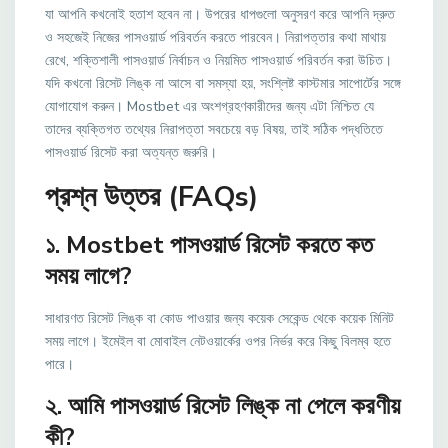
যা আপনি কখনোই হতাশ হবেন না। উপরের ধাপগুলো অনুসরণ করে আপনি দ্রুত
ও সহজেই নিজের পাসওয়ার্ড পরিবর্তন করতে পারবেন। নিরাপত্তার কথা মাথায়
রেখে, শক্তিশালী পাসওয়ার্ড নির্বাচন ও নিয়মিত পাসওয়ার্ড পরিবর্তন করা উচিত।
যদি কখনো রিসেট লিঙ্ক না আসে বা সমস্যা হয়, সংশ্লিষ্ট কাস্টমার সাপোর্টের সঙ্গে
যোগাযোগ করুন। Mostbet এর অংশগ্রহণকারীদের জন্য এটা নিশ্চিত যে
তাদের ব্যক্তিগত তথ্যের নিরাপত্তা সবচেয়ে বড় বিষয়, তাই সঠিক পদ্ধতিতে
পাসওয়ার্ড রিসেট করা অত্যন্ত জরুরি।
প্রশ্ন উত্তর (FAQs)
১. Mostbet পাসওয়ার্ড রিসেট করতে কত
সময় লাগে?
সাধারণত রিসেট লিঙ্ক বা কোড পাওয়ার জন্য কয়েক সেকেন্ড থেকে কয়েক মিনিট
সময় লাগে। ইমেইল বা মোবাইল নেটওয়ার্কের ওপর নির্ভর করে কিছু বিলম্ব হতে
পারে।
২. আমি পাসওয়ার্ড রিসেট লিঙ্ক না পেলে করণীয়
কী?