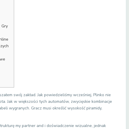
 Gry
nline
szych
iwe
załem swój zakład. Jak powiedzieliśmy wcześniej, Plinko nie
a. Jak w większości tych automatów, zwycięskie kombinacje
tabeli wygranych. Gracz musi określić wysokość piramidy,
trukturę my partner and i doświadczenie wizualne, jednak