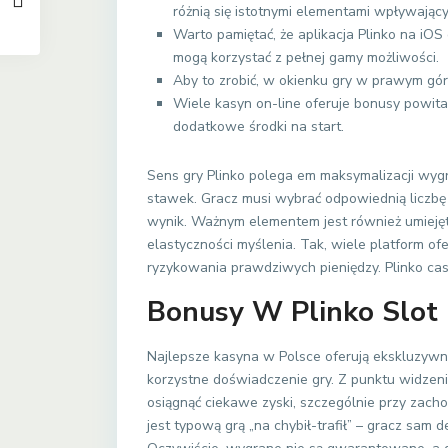
różnią się istotnymi elementami wpływający
Warto pamiętać, że aplikacja Plinko na iOS
mogą korzystać z pełnej gamy możliwości.
Aby to zrobić, w okienku gry w prawym gór
Wiele kasyn on-line oferuje bonusy powit
dodatkowe środki na start.
Sens gry Plinko polega em maksymalizacji wyg
stawek. Gracz musi wybrać odpowiednią liczbę
wynik. Ważnym elementem jest również umiejęt
elastyczności myślenia. Tak, wiele platform ofe
ryzykowania prawdziwych pieniędzy. Plinko cas
Bonusy W Plinko Slot
Najlepsze kasyna w Polsce oferują ekskluzywne
korzystne doświadczenie gry. Z punktu widzeni
osiągnąć ciekawe zyski, szczególnie przy zacho
jest typową grą „na chybił-trafił” – gracz sam 