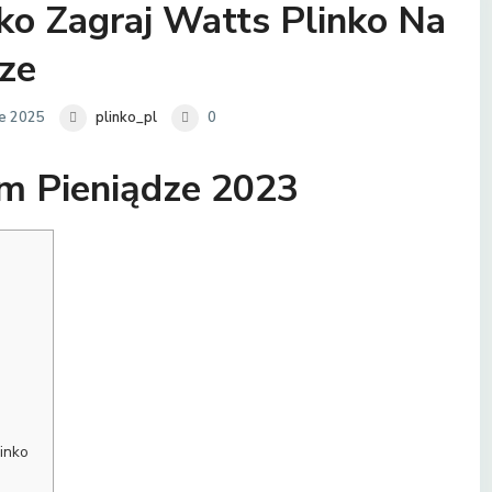
ko Zagraj Watts Plinko Na
ze
de 2025
plinko_pl
0
Em Pieniądze 2023
inko