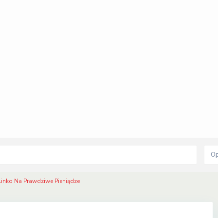
Op
linko Na Prawdziwe Pieniądze