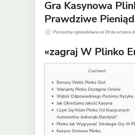
Gra Kasynowa Plin
Prawdziwe Pieniąd
Posted by rginmobiliaria on 28 de octubre 
«zagraj W Plinko 
Content
Bonusy Watts Plinko Slot
Warianty Plinko Dostępne Online:
Wybór Odpowiedniego Poziomu Ryzyka
Jak Określamy Jakość Kasyna
Czym Się Różni Plinko Od Klasycznych
Automatów Jednoręki Bandyta?
Plinko Jak Wygrywać: Strategie Gry W Pl
Kasyno Slotowe Plinko