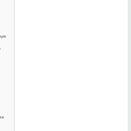
nym
W
nse