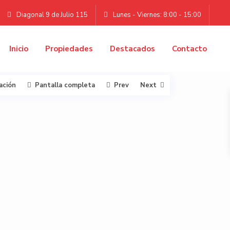
Diagonal 9 de Julio 115
Lunes - Viernes: 8:00 - 15:00
Inicio
Propiedades
Destacados
Contacto
ación
Pantalla completa
Prev
Next