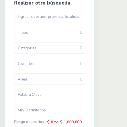
Realizar otra búsqueda
Tipos
Categorias
Ciudades
Areas
Rango de precios
$ 0 to $ 1,000,000