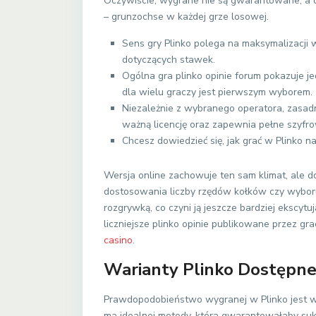
Oczywiście, wygrane nie są gwarantowane, a d
– grunzochse w każdej grze losowej.
Sens gry Plinko polega na maksymalizacji
dotyczących stawek.
Ogólna gra plinko opinie forum pokazuje j
dla wielu graczy jest pierwszym wyborem.
Niezależnie z wybranego operatora, zasadni
ważną licencję oraz zapewnia pełne szyfr
Chcesz dowiedzieć się, jak grać w Plinko 
Wersja online zachowuje ten sam klimat, ale d
dostosowania liczby rzędów kołków czy wyboru
rozgrywką, co czyni ją jeszcze bardziej ekscytu
liczniejsze plinko opinie publikowane przez gr
casino
.
Warianty Plinko Dostępne
Prawdopodobieństwo wygranej w Plinko jest w
ma idealnej metody, która gwarantowałaby su