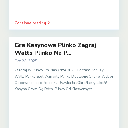
Continue reading
Gra Kasynowa Plinko Zagraj
Watts Plinko Na P...
Oct 28, 2025
«zagraj W Plinko Em Pieniądze 2023 Content Bonusy
Watts Plinko Slot Warianty Plinko Dostępne Online: Wybór
Odpowiedniego Poziomu Ryzyka Jak Określamy Jakość
Kasyna Czym Się Różni Plinko Od Klasycznych
...