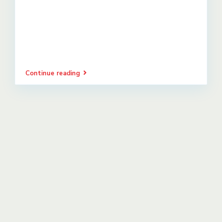
Continue reading