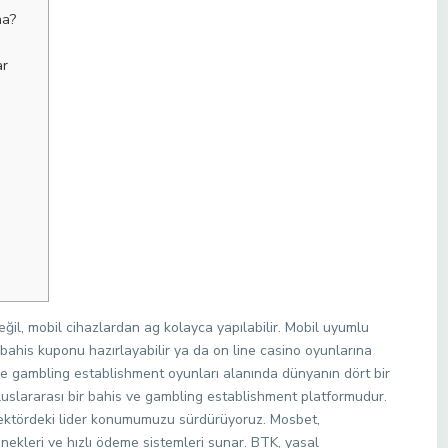
na?
ar
eğil, mobil cihazlardan ag kolayca yapılabilir. Mobil uyumlu
 bahis kuponu hazırlayabilir ya da on line casino oyunlarına
 de gambling establishment oyunları alanında dünyanın dört bir
uslararası bir bahis ve gambling establishment platformudur.
 sektördeki lider konumumuzu sürdürüyoruz. Mosbet,
enekleri ve hızlı ödeme sistemleri sunar. BTK, yasal