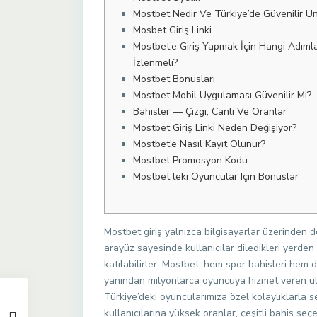
Mostbet Nedir Ve Türkiye’de Güvenilir U
Mosbet Giriş Linki
Mostbet’e Giriş Yapmak İçin Hangi Adıml
İzlenmeli?
Mostbet Bonusları
Mostbet Mobil Uygulaması Güvenilir Mi?
Bahisler — Çizgi, Canlı Ve Oranlar
Mostbet Giriş Linki Neden Değişiyor?
Mostbet’e Nasıl Kayıt Olunur?
Mostbet Promosyon Kodu
Mostbet’teki Oyuncular Için Bonuslar
Mostbet giriş yalnızca bilgisayarlar üzerinden d
arayüz sayesinde kullanıcılar diledikleri yerden
katılabilirler. Mostbet, hem spor bahisleri hem
yanından milyonlarca oyuncuya hizmet veren ul
Türkiye’deki oyuncularımıza özel kolaylıklarla
kullanıcılarına yüksek oranlar, çeşitli bahis seç