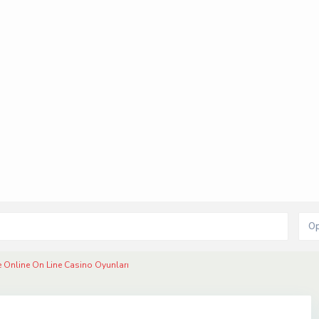
Op
e Online On Line Casino Oyunları