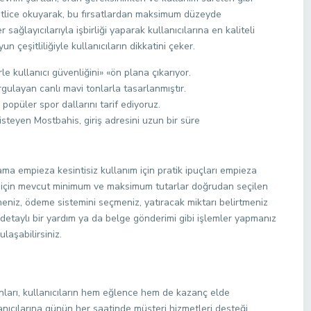
atlice okuyarak, bu fırsatlardan maksimum düzeyde
sağlayıcılarıyla işbirliği yaparak kullanıcılarına en kaliteli
 çeşitliliğiyle kullanıcıların dikkatini çeker.
e kullanıcı güvenliğini» «ön plana çıkarıyor.
urgulayan canlı mavi tonlarla tasarlanmıştır.
opüler spor dallarını tarif ediyoruz.
isteyen Mostbahis, giriş adresini uzun bir süre
ma empieza kesintisiz kullanım için pratik ipuçları empieza
k için mevcut minimum ve maksimum tutarlar doğrudan seçilen
eniz, ödeme sistemini seçmeniz, yatıracak miktarı belirtmeniz
detaylı bir yardım ya da belge gönderimi gibi işlemler yapmanız
laşabilirsiniz.
ları, kullanıcıların hem eğlence hem de kazanç elde
lanıcılarına günün her saatinde müşteri hizmetleri desteği