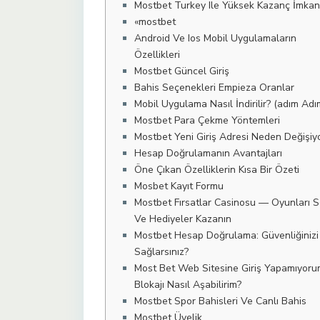
Mostbet Turkey Ile Yüksek Kazanç İmkan
«mostbet
Android Ve Ios Mobil Uygulamaların
Özellikleri
Mostbet Güncel Giriş
Bahis Seçenekleri Empieza Oranlar
Mobil Uygulama Nasıl İndirilir? (adım Adı
Mostbet Para Çekme Yöntemleri
Mostbet Yeni Giriş Adresi Neden Değişiy
Hesap Doğrulamanın Avantajları
Öne Çıkan Özelliklerin Kısa Bir Özeti
Mosbet Kayıt Formu
Mostbet Fırsatlar Casinosu — Oyunları S
Ve Hediyeler Kazanın
Mostbet Hesap Doğrulama: Güvenliğinizi
Sağlarsınız?
Most Bet Web Sitesine Giriş Yapamıyoru
Blokajı Nasıl Aşabilirim?
Mostbet Spor Bahisleri Ve Canlı Bahis
Mostbet Üyelik