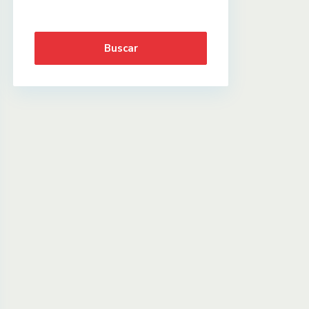
Buscar