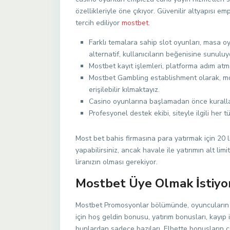
özellikleriyle öne çıkıyor. Güvenilir altyapısı em
tercih ediliyor
mostbet
.
Farklı temalara sahip slot oyunları, masa oyu
alternatif, kullanıcıların beğenisine sunuluy
Mostbet kayıt işlemleri, platforma adım atmak
Mostbet Gambling establishment olarak, mob
erişilebilir kılmaktayız.
Casino oyunlarına başlamadan önce kuralları
Profesyonel destek ekibi, siteyle ilgili her tü
Most bet bahis firmasına para yatırmak için 20 li
yapabilirsiniz, ancak havale ile yatırımın alt lim
liranızın olması gerekiyor.
Mostbet Üye Olmak İstiy
Mostbet Promosyonlar bölümünde, oyuncuların bekl
için hoş geldin bonusu, yatırım bonusları, kayı
bunlardan sadece bazıları. Elbette bonusların çe