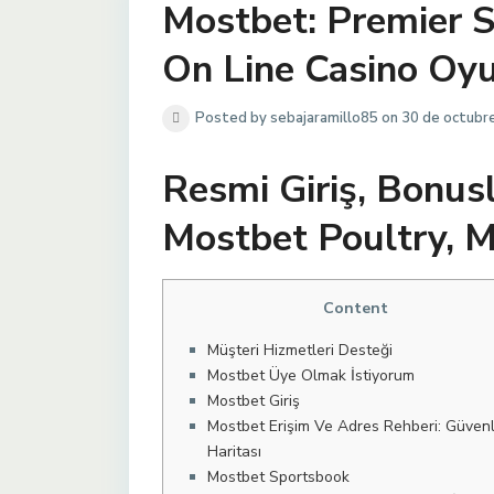
Mostbet: Premier S
On Line Casino Oyu
Posted by sebajaramillo85 on 30 de octubr
Resmi Giriş, Bonus
Mostbet Poultry, M
Content
Müşteri Hizmetleri Desteği
Mostbet Üye Olmak İstiyorum
Mostbet Giriş
Mostbet Erişim Ve Adres Rehberi: Güvenl
Haritası
Mostbet Sportsbook