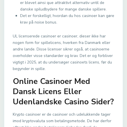
er blevet ainsi que attraktivt alternativ until de
danske spiludbydere for mange danske spillere.
Det er forskelligt, hvordan du hos casinoer kan gøre
krav på noise bonus.
UL licenserede casinoer er casinoer, dieser ikke har
nogen form for spillelicens, hverken fra Danmark eller
andre lande. Disse licenser sikrer også, at casinoerne
overholder visse standarder og krav. Det er og forbliver
vigtigt i 2025, at du undersøger casinoets licens, før du
begynder in spille.
Online Casinoer Med
Dansk Licens Eller
Udenlandske Casino Sider?
Krypto casinoer er de casinoer och udelukkende tager
imod kryptovaluta som betalingsmetode. De har derfor