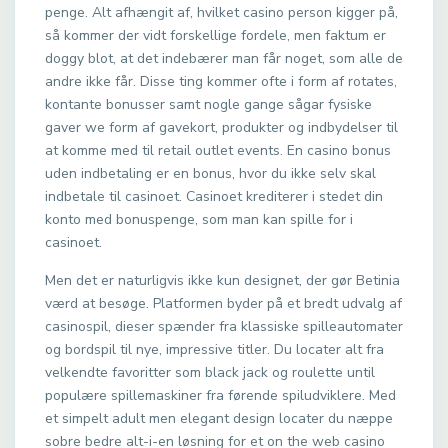
penge. Alt afhængit af, hvilket casino person kigger på,
så kommer der vidt forskellige fordele, men faktum er
doggy blot, at det indebærer man får noget, som alle de
andre ikke får. Disse ting kommer ofte i form af rotates,
kontante bonusser samt nogle gange sågar fysiske
gaver we form af gavekort, produkter og indbydelser til
at komme med til retail outlet events. En casino bonus
uden indbetaling er en bonus, hvor du ikke selv skal
indbetale til casinoet. Casinoet krediterer i stedet din
konto med bonuspenge, som man kan spille for i
casinoet.
Men det er naturligvis ikke kun designet, der gør Betinia
værd at besøge. Platformen byder på et bredt udvalg af
casinospil, dieser spænder fra klassiske spilleautomater
og bordspil til nye, impressive titler. Du locater alt fra
velkendte favoritter som black jack og roulette until
populære spillemaskiner fra førende spiludviklere. Med
et simpelt adult men elegant design locater du næppe
sobre bedre alt-i-en løsning for et on the web casino