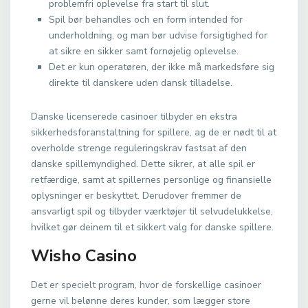
problemfri oplevelse fra start til slut.
Spil bør behandles och en form intended for
underholdning, og man bør udvise forsigtighed for
at sikre en sikker samt fornøjelig oplevelse.
Det er kun operatøren, der ikke må markedsføre sig
direkte til danskere uden dansk tilladelse.
Danske licenserede casinoer tilbyder en ekstra
sikkerhedsforanstaltning for spillere, ag de er nødt til at
overholde strenge reguleringskrav fastsat af den
danske spillemyndighed. Dette sikrer, at alle spil er
retfærdige, samt at spillernes personlige og finansielle
oplysninger er beskyttet. Derudover fremmer de
ansvarligt spil og tilbyder værktøjer til selvudelukkelse,
hvilket gør deinem til et sikkert valg for danske spillere.
Wisho Casino
Det er specielt program, hvor de forskellige casinoer
gerne vil belønne deres kunder, som lægger store