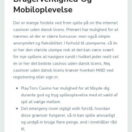
Mobiloplevelse
Der er mange fordele ved from spille på on the internet
casinoer uden dansk licens. Primært har mulighed for at
nævnes at der er større bonusser, men også simple
anonymitet og fleksibilitet. I forhold til ulemperne, så im
or her den største ulempe nok at det kan være svært
for nye spillere at navigere rundt i hvilket jeder reelt set
im or her det bedste casinos uden dansk licens. Nej,
casinoer uden dansk licens kræver hverken MitID ved
registrering eller sign in.
PlayToro Casino har mulighed for at tilbyde dig
durante god og tryg spilleoplevelse med et væld af
spil at vælge mellem.
Det emergeny room vigtigt with forstå, hvordan
disse grænser fungerer, så ni kan spille ansvarligt
og undgå in bruge flere penge, end i innehåller råd
til.