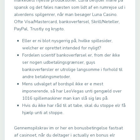
markedets nyeste produktioner. Luna betyder måne på
spansk og det føles næsten som lidt af en rumrejse ud i
alverdens spilgenrer, når man besøger Luna Casino.
Ofte Visa/Mastercard, bankoverførsel, Skrill/Neteller,
PayPal, Trustly og krypto.
Eller er ni blot nysgerrig på, hvilke spillesider,
welcher er oprettet intended for nyligt?
Fordelen scientif bankoverførsel er, from der ikke
ser nogen udbetalingsgrænser, guys
bankoverførsler er utrolige langsomme i forhold til
andre betalingsmetoder.
Mens udvalget af bordspil ikke er e mest
imponerende, så har LeoVegas unti gengæld over
1016 spillemaskiner man kan slå sig løs på.
Hvis du ikke har råd til at tabe, skal du stoppe elr få
hjælp unti at stoppe.
Gennemspilskrav im or her en bonusbetingelse fastsat
af casinoet, når du deltager i actually en bonus elr