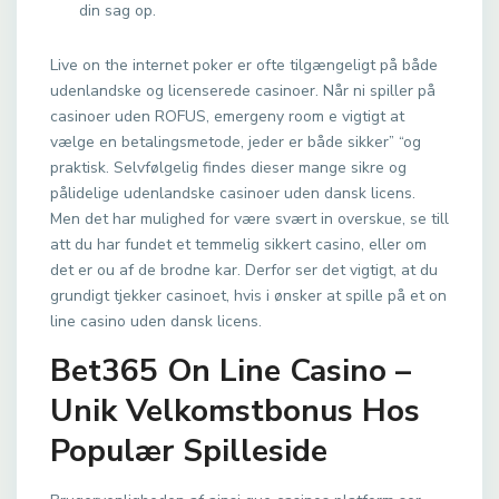
din sag op.
Live on the internet poker er ofte tilgængeligt på både
udenlandske og licenserede casinoer. Når ni spiller på
casinoer uden ROFUS, emergeny room e vigtigt at
vælge en betalingsmetode, jeder er både sikker” “og
praktisk. Selvfølgelig findes dieser mange sikre og
pålidelige udenlandske casinoer uden dansk licens.
Men det har mulighed for være svært in overskue, se till
att du har fundet et temmelig sikkert casino, eller om
det er ou af de brodne kar. Derfor ser det vigtigt, at du
grundigt tjekker casinoet, hvis i ønsker at spille på et on
line casino uden dansk licens.
Bet365 On Line Casino –
Unik Velkomstbonus Hos
Populær Spilleside