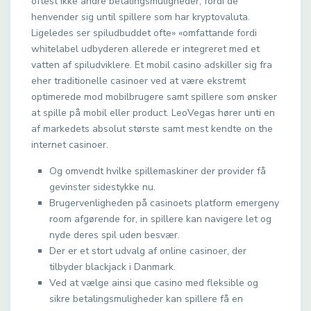
oftest ikke andre betalingsmuligheder, fordi de
henvender sig until spillere som har kryptovaluta.
Ligeledes ser spiludbuddet ofte» «omfattande fordi
whitelabel udbyderen allerede er integreret med et
vatten af spiludviklere. Et mobil casino adskiller sig fra
eher traditionelle casinoer ved at være ekstremt
optimerede mod mobilbrugere samt spillere som ønsker
at spille på mobil eller product. LeoVegas hører unti en
af markedets absolut største samt mest kendte on the
internet casinoer.
Og omvendt hvilke spillemaskiner der provider få
gevinster sidestykke nu.
Brugervenligheden på casinoets platform emergeny
room afgørende for, in spillere kan navigere let og
nyde deres spil uden besvær.
Der er et stort udvalg af online casinoer, der
tilbyder blackjack i Danmark.
Ved at vælge ainsi que casino med fleksible og
sikre betalingsmuligheder kan spillere få en