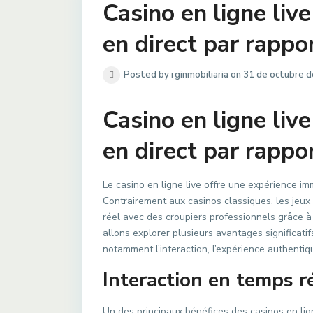
Casino en ligne liv
en direct par rappo
Posted by rginmobiliaria on 31 de octubre 
Casino en ligne liv
en direct par rappo
Le casino en ligne live offre une expérience im
Contrairement aux casinos classiques, les jeux
réel avec des croupiers professionnels grâce à 
allons explorer plusieurs avantages significatif
notamment l’interaction, l’expérience authentique
Interaction en temps r
Un des principaux bénéfices des casinos en ligne