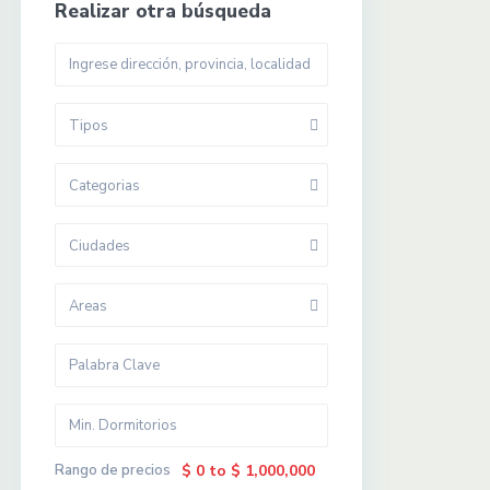
Realizar otra búsqueda
Tipos
Categorias
Ciudades
Areas
Rango de precios
$ 0 to $ 1,000,000