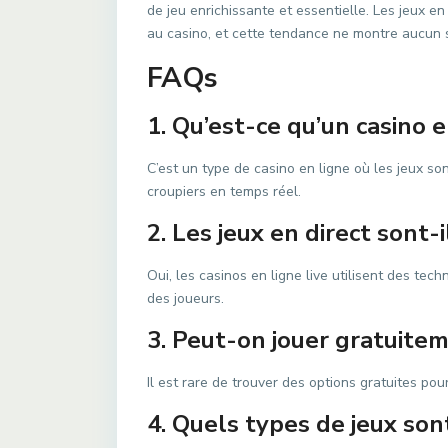
de jeu enrichissante et essentielle. Les jeux en
au casino, et cette tendance ne montre aucun 
FAQs
1. Qu’est-ce qu’un casino e
C’est un type de casino en ligne où les jeux son
croupiers en temps réel.
2. Les jeux en direct sont-i
Oui, les casinos en ligne live utilisent des te
des joueurs.
3. Peut-on jouer gratuitem
Il est rare de trouver des options gratuites pour
4. Quels types de jeux son