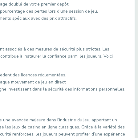
ge doublé de votre premier dépôt.
urcentage des pertes lors d’une session de jeu.
nts spéciaux avec des prix attractifs.
nt associés à des mesures de sécurité plus strictes. Les
contribue à instaurer la confiance parmi les joueurs. Voici
èdent des licences réglementées.
haque mouvement de jeu en direct.
gne investissent dans la sécurité des informations personnelles.
te une avancée majeure dans l’industrie du jeu, apportant un
se les jeux de casino en ligne classiques. Grâce à la variété des
écurité renforcées, les joueurs peuvent profiter d’une expérience