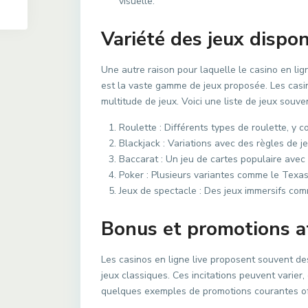
visuelle.
Variété des jeux dispo
Une autre raison pour laquelle le casino en lig
est la vaste gamme de jeux proposée. Les casin
multitude de jeux. Voici une liste de jeux souve
Roulette : Différents types de roulette, y 
Blackjack : Variations avec des règles de je
Baccarat : Un jeu de cartes populaire avec
Poker : Plusieurs variantes comme le Texa
Jeux de spectacle : Des jeux immersifs co
Bonus et promotions at
Les casinos en ligne live proposent souvent de
jeux classiques. Ces incitations peuvent varier, 
quelques exemples de promotions courantes off