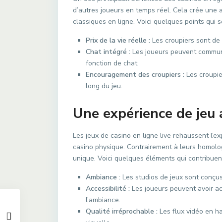
d’autres joueurs en temps réel. Cela crée une
classiques en ligne. Voici quelques points qui s
Prix de la vie réelle :
Les croupiers sont de 
Chat intégré :
Les joueurs peuvent communi
fonction de chat.
Encouragement des croupiers :
Les croupie
long du jeu.
Une expérience de jeu
Les jeux de casino en ligne live rehaussent l’e
casino physique. Contrairement à leurs homolo
unique. Voici quelques éléments qui contribuent
Ambiance :
Les studios de jeux sont conçus
Accessibilité :
Les joueurs peuvent avoir acc
l’ambiance.
Qualité irréprochable :
Les flux vidéo en ha