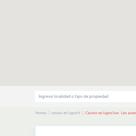
Home
casino en ligne fr
Casino en ligne live : Les ava