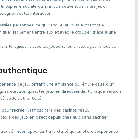
 atmosphère sociale qui manque souvent dans les jeux
oulignent cette interaction :
vraies personnes, ce qui rend le jeu plus authentique.
quer facilement entre eux et avec le croupier grâce à une
rs interagissent avec les joueurs, les encourageant tout au
 authentique
xpérience de jeu, offrant une ambiance qui émule celle d’un
gues électroniques, les jeux en direct rendent chaque session
 à cette authenticité :
 pour recréer l’atmosphère des casinos réels.
ès à des jeux en direct depuis chez eux, sans sacrifier
ute définition apportent une clarté qui améliore l’expérience