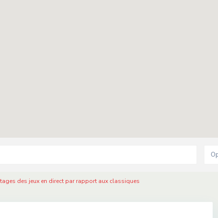
Op
ntages des jeux en direct par rapport aux classiques