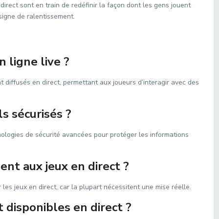
 direct sont en train de redéfinir la façon dont les gens jouent
signe de ralentissement.
n ligne live ?
t diffusés en direct, permettant aux joueurs d’interagir avec des
ls sécurisés ?
chnologies de sécurité avancées pour protéger les informations
ent aux jeux en direct ?
 les jeux en direct, car la plupart nécessitent une mise réelle.
t disponibles en direct ?