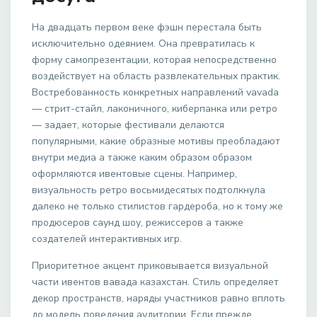
На двадцать первом веке фэшн перестала быть
исключительно одеянием. Она превратилась к
форму самопрезентации, которая непосредственно
воздействует на область развлекательных практик.
Востребованность конкретных направлений vavada
— стрит-стайл, лаконичного, киберпанка или ретро
— задает, которые фестивали делаются
популярными, какие образные мотивы преобладают
внутри медиа а также каким образом образом
оформляются ивентовые сцены. Например,
визуальность ретро восьмидесятых подтолкнула
далеко не только стилистов гардероба, но к тому же
продюсеров саунд шоу, режиссеров а также
создателей интерактивных игр.
Приоритетное акцент приковывается визуальной
части ивентов вавада казахстан. Стиль определяет
декор пространств, наряды участников равно вплоть
до модель поведения аудитории. Если прежде