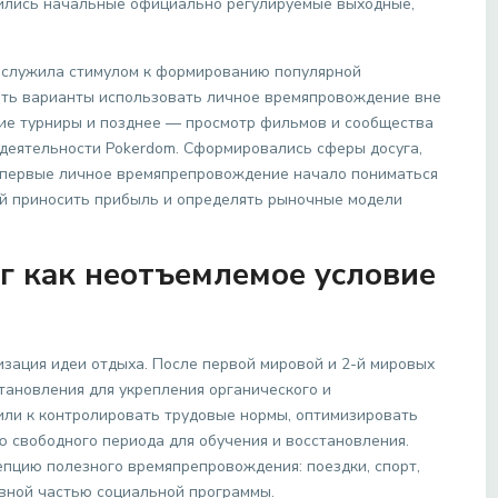
вились начальные официально регулируемые выходные,
ослужила стимулом к формированию популярной
ить варианты использовать личное времяпровождение вне
ские турниры и позднее — просмотр фильмов и сообщества
деятельности Pokerdom. Сформировались сферы досуга,
Впервые личное времяпрепровождение начало пониматься
ый приносить прибыль и определять рыночные модели
уг как неотъемлемое условие
зация идеи отдыха. После первой мировой и 2-й мировых
тановления для укрепления органического и
пили к контролировать трудовые нормы, оптимизировать
 свободного периода для обучения и восстановления.
пцию полезного времяпрепровождения: поездки, спорт,
авной частью социальной программы.