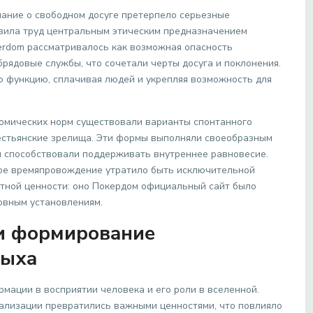
мание о свободном досуге претерпело серьезные
явила труд центральным этическим предназначением
kerdom рассматривалось как возможная опасность
рядовые службы, что сочетали черты досуга и поклонения.
 функцию, сплачивая людей и укрепляя возможность для
номических норм существовали варианты спонтанного
естьянские зрелища. Эти формы выполняли своеобразным
 и способствовали поддерживать внутреннее равновесие.
ное времяпровождение утратило быть исключительной
тной ценности: оно Покердом официальный сайт было
овным установлениям.
и формирование
дыха
мации в восприятии человека и его роли в вселенной.
еализации превратились важными ценностями, что повлияло