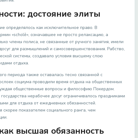
звития.
ности: достояние элиты
е определялось как исключительное право. В
рмин «scholē», означавшее не просто релаксацию, а
лько члены полиса, не связанные от ручного занятия, имели
досуг для размышлений и самосовершенствования. Рабство,
ческой системы, создавало условия высшему слою
идами отдыха.
ого периода также оставалась тесно связанной с
ослоек социума проводили время отдыха на общественных
бсуждая общественные вопросы и философию Покердом.
государства нерабочее досуг ограничивалось праздниками
ыми для отдыха от ежедневных обязанностей.
я скорее показателем социального ранга, чем
ции.
 как высшая обязанность