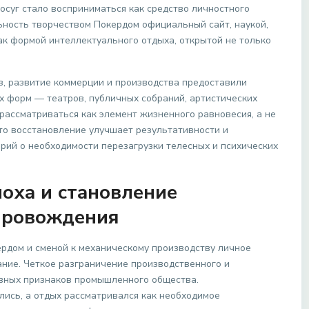
досуг стало восприниматься как средство личностного
ьность творчеством Покердом официальный сайт, наукой,
ак формой интеллектуального отдыха, открытой не только
, развитие коммерции и производства предоставили
х форм — театров, публичных собраний, артистических
рассматриваться как элемент жизненного равновесия, а не
что восстановление улучшает результативности и
орий о необходимости перезагрузки телесных и психических
оха и становление
провождения
рдом и сменой к механическому производству личное
ние. Четкое разграничение производственного и
авных признаков промышленного общества.
ись, а отдых рассматривался как необходимое