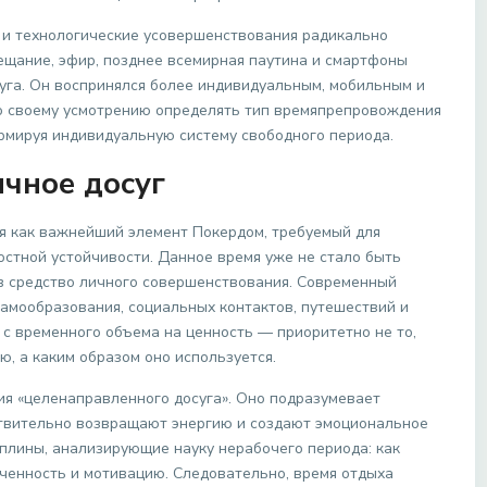
 и технологические усовершенствования радикально
ещание, эфир, позднее всемирная паутина и смартфоны
га. Он воспринялся более индивидуальным, мобильным и
о своему усмотрению определять тип времяпрепровождения
рмируя индивидуальную систему свободного периода.
ичное досуг
я как важнейший элемент Покердом, требуемый для
остной устойчивости. Данное время уже не стало быть
 в средство личного совершенствования. Современный
самообразования, социальных контактов, путешествий и
 с временного объема на ценность — приоритетно не то,
ю, а каким образом оно используется.
я «целенаправленного досуга». Оно подразумевает
ствительно возвращают энергию и создают эмоциональное
плины, анализирующие науку нерабочего периода: как
оченность и мотивацию. Следовательно, время отдыха