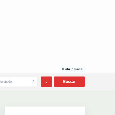
abrir mapa
eración