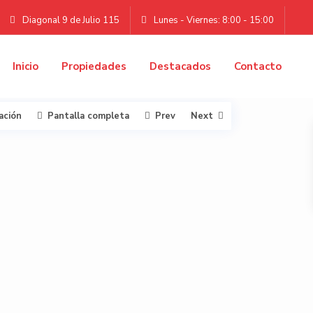
Diagonal 9 de Julio 115
Lunes - Viernes: 8:00 - 15:00
Inicio
Propiedades
Destacados
Contacto
ación
Pantalla completa
Prev
Next