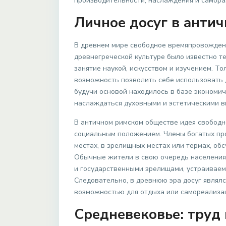
производительности, наслаждения и самора
Личное досуг в антич
В древнем мире свободное времяпровождени
древнегреческой культуре было известно те
занятие наукой, искусством и изучением. То
возможность позволить себе использовать 
будучи основой находилось в базе экономи
наслаждаться духовными и эстетическими в
В античном римском обществе идея свободн
социальным положением. Члены богатых пр
местах, в зрелищных местах или термах, о
Обычные жители в свою очередь населения 
и государственными зрелищами, устраиваем
Следовательно, в древнюю эра досуг являлс
возможностью для отдыха или самореализа
Средневековье: труд