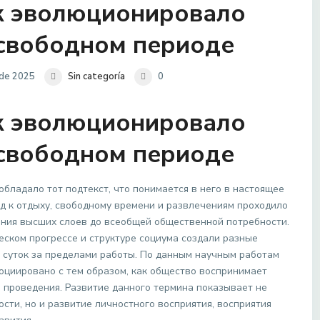
ак эволюционировало
 свободном периоде
 de 2025
Sin categoría
0
ак эволюционировало
 свободном периоде
обладало тот подтекст, что понимается в него в настоящее
д к отдыху, свободному времени и развлечениям проходило
ния высших слоев до всеобщей общественной потребности.
еском прогрессе и структуре социума создали разные
ь суток за пределами работы. По данным научным работам
социировано с тем образом, как общество воспринимает
 проведения. Развитие данного термина показывает не
ти, но и развитие личностного восприятия, восприятия