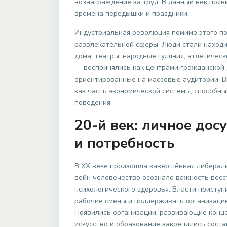
вознаграждение за труд. В данный век поя
времена передышки и праздники.
Индустриальная революция помимо этого п
развлекательной сферы. Люди стали наход
дома: театры, народные гуляния, атлетиче
— воспринялись как центрами гражданской 
ориентированные на массовые аудитории. 
как часть экономической системы, способн
поведения.
20-й век: личное дос
и потребность
В XX веке произошла завершённая либерали
войн человечество осознало важность восс
психологического здоровья. Власти присту
рабочие смены и поддерживать организацию
Появились организации, развивающие конце
искусство и образование закрепились сост