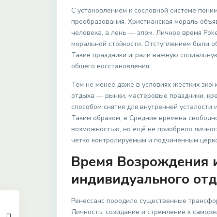
С установлением к сословной системе пони
преобразования. Христианская мораль объ
человека, а лень — злом. Личное время Po
моральной стойкости. Отступлением были об
Такие праздники играли важную социальную
общего восстановления.
Тем не менее даже в условиях жестких эко
отдыха — рынки, мастеровые праздники, кр
способом снятия для внутренней усталости
Таким образом, в Средние времена свобод
возможностью, но ещё не приобрело личнос
четко контролируемым и подчиненным церк
Время Возрождения 
индивидуального от
Ренессанс породило существенные трансфор
Личность, созидание и стремление к самор