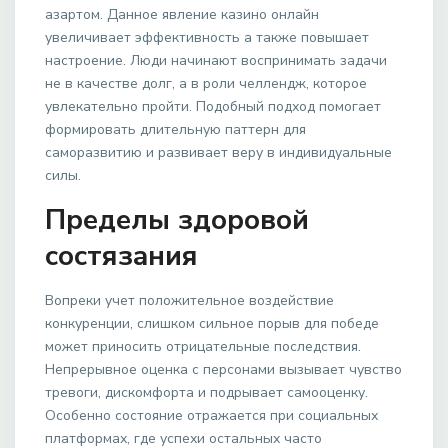
азартом. Данное явление казино онлайн
увеличивает эффективность а также повышает
настроение. Люди начинают воспринимать задачи
не в качестве долг, а в роли челлендж, которое
увлекательно пройти. Подобный подход помогает
формировать длительную паттерн для
саморазвитию и развивает веру в индивидуальные
силы.
Пределы здоровой
состязания
Вопреки учет положительное воздействие
конкуренции, слишком сильное порыв для победе
может приносить отрицательные последствия.
Непрерывное оценка с персонами вызывает чувство
тревоги, дискомфорта и подрывает самооценку.
Особенно состояние отражается при социальных
платформах, где успехи остальных часто