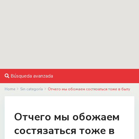
Búsqueda avanzada
Home
Sin categoría
Отчего мы обожаем состязаться тоже в быту
Отчего мы обожаем
состязаться тоже в