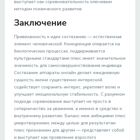
выступает как соревновательность ключевым
методом психического развития.
Заключение
Привязанность к идее состязанию — естественная
элемент человеческой. Конкуренция опирается на
биологических процессах, поддерживается
культурными стандартами плюс имеет значительное
значимость для самосовершенствования индивида.
Состязание аппараты онлайн делает ежедневную
сущность жизни существенно интересной,
содействует сохранять интерес, укрепляет волю и
улучшает эмоциональную стабильность. С разумном
подходе соревнование выступает не просто в
соперничество за уважения, а именно в средство к
внутреннему развитию. Баланс меж амбициями плюс
умиротворением, между целью для результатам
плюс признанием для другим — представляет собой
и выступает как проявление взрослого