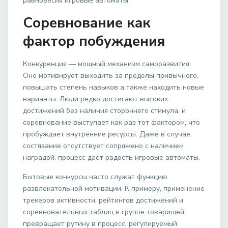
равновесия игровые автоматы.
Соревнование как
фактор побуждения
Конкуренция — мощный механизм саморазвития.
Оно мотивирует выходить за пределы привычного,
повышать степень навыков а также находить новые
варианты. Люди редко достигают высоких
достижений без наличия стороннего стимула, и
соревнование выступает как раз тот фактором, что
пробуждает внутренние ресурсы. Даже в случае,
состязание отсутствует сопряжено с наличием
наградой, процесс даёт радость игровые автоматы.
Бытовые конкурсы часто служат функцию
развлекательной мотивации. К примеру, применение
трекеров активности, рейтингов достижений и
соревновательных таблиц в группе товарищей
превращает рутину в процесс, регулируемый