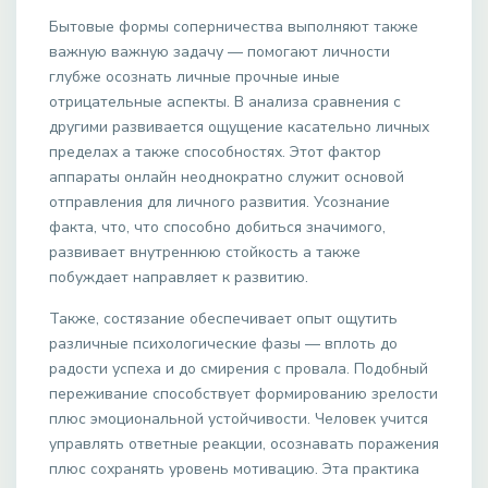
Бытовые формы соперничества выполняют также
важную важную задачу — помогают личности
глубже осознать личные прочные иные
отрицательные аспекты. В анализа сравнения с
другими развивается ощущение касательно личных
пределах а также способностях. Этот фактор
аппараты онлайн неоднократно служит основой
отправления для личного развития. Усознание
факта, что, что способно добиться значимого,
развивает внутреннюю стойкость а также
побуждает направляет к развитию.
Также, состязание обеспечивает опыт ощутить
различные психологические фазы — вплоть до
радости успеха и до смирения с провала. Подобный
переживание способствует формированию зрелости
плюс эмоциональной устойчивости. Человек учится
управлять ответные реакции, осознавать поражения
плюс сохранять уровень мотивацию. Эта практика