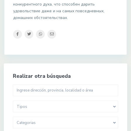
конкурентного духа, что способен дарить
удовольствие даже и на самых повседневных,
домашних обстоятельствах.
Realizar otra búsqueda
Tipos
Categorias