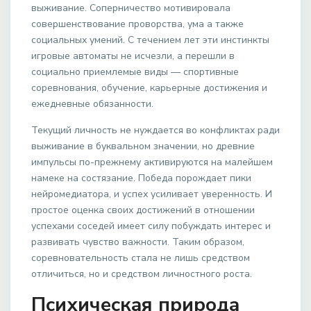
выживание. Соперничество мотивировала
совершенствование проворства, ума а также
социальных умений. С течением лет эти инстинкты
игровые автоматы не исчезли, а перешли в
социально приемлемые виды — спортивные
соревнования, обучение, карьерные достижения и
ежедневные обязанности.
Текущий личность не нуждается во конфликтах ради
выживание в буквальном значении, но древние
импульсы по-прежнему активируются на малейшем
намеке на состязание. Победа порождает пики
нейромедиатора, и успех усиливает уверенность. И
простое оценка своих достижений в отношении
успехами соседей имеет силу побуждать интерес и
развивать чувство важности. Таким образом,
соревновательность стала не лишь средством
отличиться, но и средством личностного роста.
Психическая природа