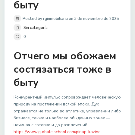
быту
Posted by rginmobiliaria on 3 de noviembre de 2025
Sin categoría
0
Отчего мы обожаем
состязаться тоже в
быту
Конкурентный импульс сопровождает человеческую
природу на протяжении всякой эпохи. Дух
отражается не только во атлетике, управлении либо
бизнесе, также и наиболее обыденных зонах —
начиная с готовки и до развлечений
https://www.globaleischool.com/pinap-kazino-