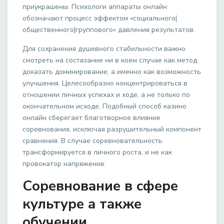
приукрашены. Психологи аппараты онлайн
обозначают процесс эффектом «социального|
общественного|группового» давления результатов.
Для сохранения душевного стабильности важно
смотреть на состязание ни в коем случае как метод
доказать доминирование, а именно как возможность
улучшения. Целесообразно концентрироваться в
отношении личных успехах и ходе, а не только по
окончательном исходе. Подобный способ казино
онлайн сберегает благотворное влияние
соревнования, исключая разрушительный компонент
сравнения. В случае соревновательность
трансформируется в личного роста, и не как
провокатор напряжения.
Соревнование в сфере
культуре а также
обучении