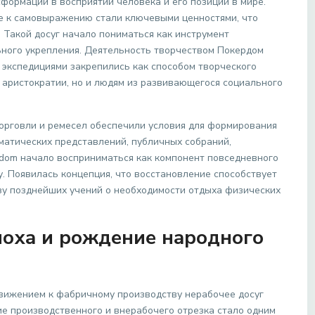
ормации в восприятии человека и его позиции в мире.
е к самовыражению стали ключевыми ценностями, что
. Такой досуг начало пониматься как инструмент
ьного укрепления. Деятельность творчеством Покердом
 экспедициями закрепились как способом творческого
 аристократии, но и людям из развивающегося социального
торговли и ремесел обеспечили условия для формирования
атических представлений, публичных собраний,
rdom начало восприниматься как компонент повседневного
у. Появилась концепция, что восстановление способствует
азу позднейших учений о необходимости отдыха физических
оха и рождение народного
вижением к фабричному производству нерабочее досуг
ие производственного и внерабочего отрезка стало одним