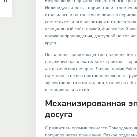
Возрождение породило существенные трансф
Индивидуальность, творчество и стремлени
отразилось и на трактовке личного периода
самостоятельного развития и интеллектуал
официальный сайт, наукой, философией или
времяпрепровождения, доступной не только
круга.
Появление городских центров, укрепление 
начальных развлекательных практик — драм
артистических вечеров. Личное время Poke
гармонии, а не как противоположность труд
эффективности и мотивации, что легло в б
и эмоциональных сил.
Механизированная эп
досуга
С развитием промышленности Покердом и д
получило новое понимание. Резкое отделен