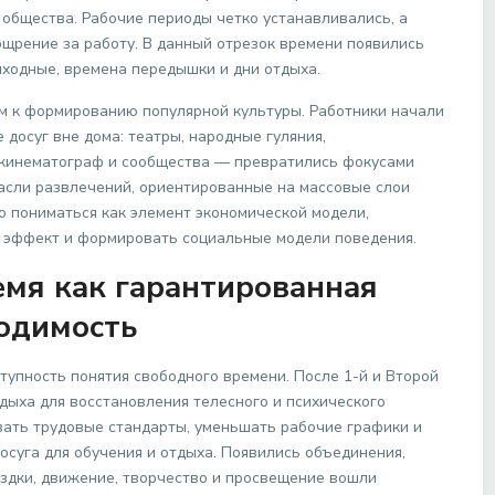
 общества. Рабочие периоды четко устанавливались, а
ощрение за работу. В данный отрезок времени появились
ходные, времена передышки и дни отдыха.
м к формированию популярной культуры. Работники начали
досуг вне дома: театры, народные гуляния,
 кинематограф и сообщества — превратились фокусами
асли развлечений, ориентированные на массовые слои
о пониматься как элемент экономической модели,
 эффект и формировать социальные модели поведения.
емя как гарантированная
одимость
тупность понятия свободного времени. После 1-й и Второй
дыха для восстановления телесного и психического
вать трудовые стандарты, уменьшать рабочие графики и
суга для обучения и отдыха. Появились объединения,
здки, движение, творчество и просвещение вошли