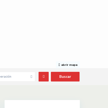
abrir mapa
eración