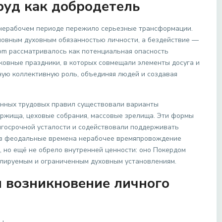
руд как добродетель
 нерабочем периоде пережило серьезные трансформации.
новным духовным обязанностью личности, а бездействие —
om рассматривалось как потенциальная опасность
ковные праздники, в которых совмещали элементы досуга и
ную коллективную роль, объединяя людей и создавая
енных трудовых правил существовали варианты
жища, цеховые собрания, массовые зрелища. Эти формы
госрочной усталости и содействовали поддерживать
 в феодальные времена нерабочее времяпровождение
 но ещё не обрело внутренней ценности: оно Покердом
олируемым и ограниченным духовным установлениям.
 возникновение личного