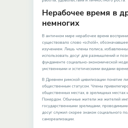
работы, удовольствия и личностного роста.
Нерабочее время в д
немногих
В античном мире нерабочее время восприни
существовало слово «scholē», обозначавшее 
изучением. Лишь члены полиса, избавленны
использовать досуг для размышлений и позн
фундаменте социально-экономической моде
умственными и эстетическими видами време
В Древнем римской цивилизации понятие лич
общественным статусом. Члены привилегир
общественных местах, в зрелищных местах и
Покердом. Обычные жители же жителей имп
государственными зрелищами, проводимыми 
досуг служил скорее знаком социального п
самореализации.