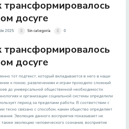
ак трансформировалось
ом досуге
 de 2025
Sin categoría
0
ак трансформировалось
ом досуге
енно тот подтекст, который вкладывается в него в наши
шение к покою, развлечениям и играм проходило сложный
оев до универсальной общественной необходимости.
ехнологиях и организации социальной системы определили
спользует период за пределами работы. В соответствии с
ции тесно связано с способом, каким общество определяет
ования. Эволюция данного восприятия показывает не
а также эволюцию человеческого сознания, восприятия