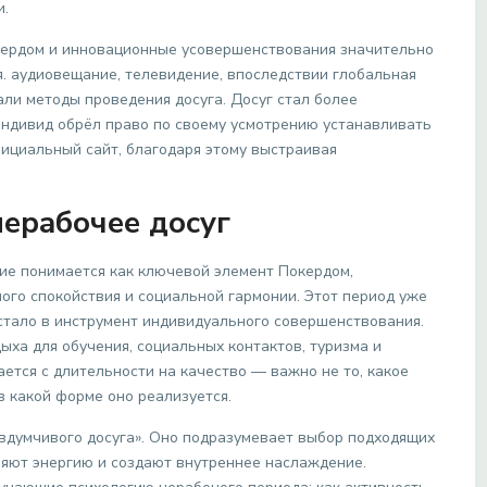
и.
ердом и инновационные усовершенствования значительно
 аудиовещание, телевидение, впоследствии глобальная
ли методы проведения досуга. Досуг стал более
ндивид обрёл право по своему усмотрению устанавливать
циальный сайт, благодаря этому выстраивая
нерабочее досуг
ие понимается как ключевой элемент Покердом,
го спокойствия и социальной гармонии. Этот период уже
 стало в инструмент индивидуального совершенствования.
ха для обучения, социальных контактов, туризма и
ется с длительности на качество — важно не то, какое
в какой форме оно реализуется.
вдумчивого досуга». Оно подразумевает выбор подходящих
ляют энергию и создают внутреннее наслаждение.