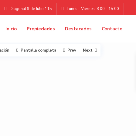
Diagonal 9 de Julio 115
Lunes - Viernes: 8:00 - 15:00
Inicio
Propiedades
Destacados
Contacto
ación
Pantalla completa
Prev
Next