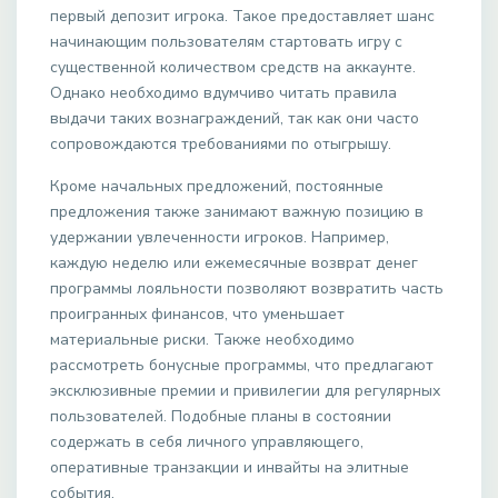
первый депозит игрока. Такое предоставляет шанс
начинающим пользователям стартовать игру с
существенной количеством средств на аккаунте.
Однако необходимо вдумчиво читать правила
выдачи таких вознаграждений, так как они часто
сопровождаются требованиями по отыгрышу.
Кроме начальных предложений, постоянные
предложения также занимают важную позицию в
удержании увлеченности игроков. Например,
каждую неделю или ежемесячные возврат денег
программы лояльности позволяют возвратить часть
проигранных финансов, что уменьшает
материальные риски. Также необходимо
рассмотреть бонусные программы, что предлагают
эксклюзивные премии и привилегии для регулярных
пользователей. Подобные планы в состоянии
содержать в себя личного управляющего,
оперативные транзакции и инвайты на элитные
события.