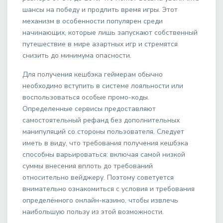
шансы на победу и продлить время игры. Этот
механизм в особенности популярен среди
начинающих, которые лишь запускают собственный
путешествие в мире азартных игр и стремятся
снизить до минимума опасности.
Для получения кешбэка геймерам обычно
необходимо вступить в системе лояльности или
воспользоваться особые промо-коды.
Определенные сервисы предоставляют
самостоятельный рефанд без дополнительных
манипуляций со стороны пользователя. Следует
иметь в виду, что требования получения кешбэка
способны варьироваться: включая самой низкой
суммы внесения вплоть до требований
относительно вейджеру. Поэтому советуется
внимательно ознакомиться с условия и требования
определённого онлайн-казино, чтобы извлечь
наибольшую пользу из этой возможности.