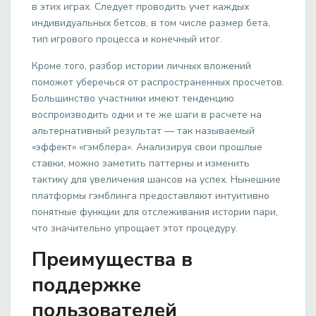
в этих играх. Следует проводить учет каждых
индивидуальных бетсов, в том числе размер бета,
тип игрового процесса и конечный итог.
Кроме того, разбор истории личных вложений
поможет уберечься от распространенных просчетов.
Большинство участники имеют тенденцию
воспроизводить одни и те же шаги в расчете на
альтернативный результат — так называемый
«эффект» «гэмблера». Анализируя свои прошлые
ставки, можно заметить паттерны и изменить
тактику для увеличения шансов на успех. Нынешние
платформы гэмблинга предоставляют интуитивно
понятные функции для отслеживания истории пари,
что значительно упрощает этот процедуру.
Преимущества в
поддержке
пользователей