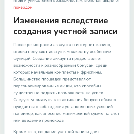
игры и уникальным возможностям, включая акции от
покердом
.
Изменения вследствие
создания учетной записи
После регистрации аккаунта в интернет-казино,
игроки получают доступ к множеству особенных
функций. Создание аккаунта предоставляет
возможности к разнообразным бонусам, среди
которых начальные комплекты и фриспины.
Большинство площадки представляют
персонализированные акции, что способны
существенно поднять возможности на успех.
Следует упомянуть, что активация бонусов обычно
нуждается в соблюдения установленных условий,
например, как внесение минимальной суммы на счет
или введение промокода.
Кроме того, создание учетной записи дает