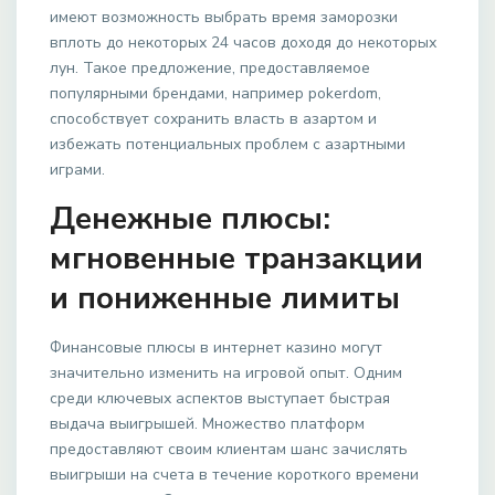
имеют возможность выбрать время заморозки
вплоть до некоторых 24 часов доходя до некоторых
лун. Такое предложение, предоставляемое
популярными брендами, например pokerdom,
способствует сохранить власть в азартом и
избежать потенциальных проблем с азартными
играми.
Денежные плюсы:
мгновенные транзакции
и пониженные лимиты
Финансовые плюсы в интернет казино могут
значительно изменить на игровой опыт. Одним
среди ключевых аспектов выступает быстрая
выдача выигрышей. Множество платформ
предоставляют своим клиентам шанс зачислять
выигрыши на счета в течение короткого времени