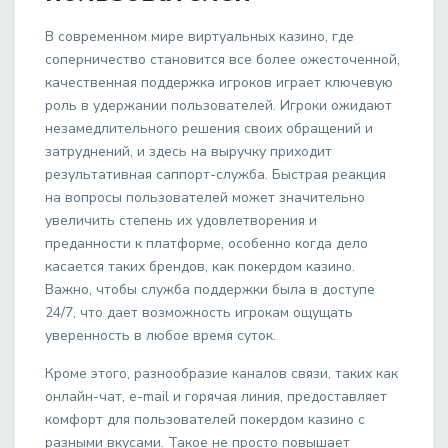
В современном мире виртуальных казино, где
соперничество становится все более ожесточенной,
качественная поддержка игроков играет ключевую
роль в удержании пользователей. Игроки ожидают
незамедлительного решения своих обращений и
затруднений, и здесь на выручку приходит
результативная саппорт-служба. Быстрая реакция
на вопросы пользователей может значительно
увеличить степень их удовлетворения и
преданности к платформе, особенно когда дело
касается таких брендов, как покердом казино.
Важно, чтобы служба поддержки была в доступе
24/7, что дает возможность игрокам ощущать
уверенность в любое время суток.
Кроме этого, разнообразие каналов связи, таких как
онлайн-чат, e-mail и горячая линия, предоставляет
комфорт для пользователей покердом казино с
разными вкусами. Такое не просто повышает