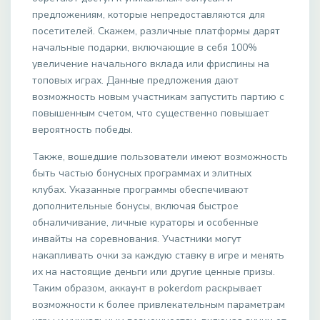
предложениям, которые непредоставляются для
посетителей. Скажем, различные платформы дарят
начальные подарки, включающие в себя 100%
увеличение начального вклада или фриспины на
топовых играх. Данные предложения дают
возможность новым участникам запустить партию с
повышенным счетом, что существенно повышает
вероятность победы.
Также, вошедшие пользователи имеют возможность
быть частью бонусных программах и элитных
клубах. Указанные программы обеспечивают
дополнительные бонусы, включая быстрое
обналичивание, личные кураторы и особенные
инвайты на соревнования. Участники могут
накапливать очки за каждую ставку в игре и менять
их на настоящие деньги или другие ценные призы.
Таким образом, аккаунт в pokerdom раскрывает
возможности к более привлекательным параметрам