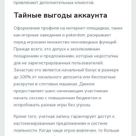
привлекают дополнительных клиентов.
Тайные выгоды аккаунта
Оформление профиля на интернет-площадках, таких
как игорные заведения и pokerdom, раскрывает
перед игроками множество неочевидных функций.
Прежде всего, это допуск к эксклюзивным
поощрениям и предложениям, которые недоступны
для не зарегистрированных пользователей.
Зачастую это является начальный бонус в размере
до 100% от начального депозита или бесплатные
раскрутки в слотовых машинах. Данное
предоставляет шанс начинающим участникам
начать сессию с повышенным бюджетом и
испробовать разные игры без угрозы.
Кроме того, учетная запись гарантирует доступ к
кастомизированным предложениям и системе
лояльности. Когда чаще игрок вовлечен, то больше