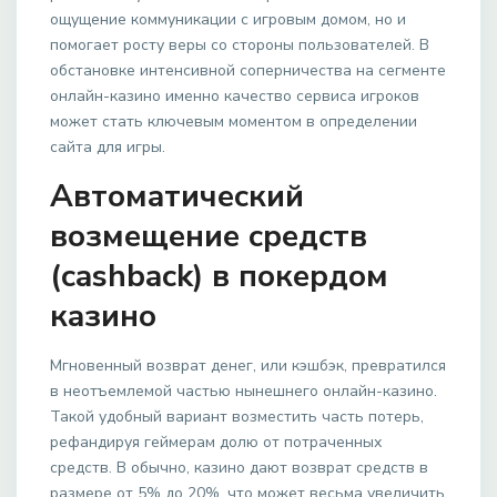
ощущение коммуникации с игровым домом, но и
помогает росту веры со стороны пользователей. В
обстановке интенсивной соперничества на сегменте
онлайн-казино именно качество сервиса игроков
может стать ключевым моментом в определении
сайта для игры.
Автоматический
возмещение средств
(cashback) в покердом
казино
Мгновенный возврат денег, или кэшбэк, превратился
в неотъемлемой частью нынешнего онлайн-казино.
Такой удобный вариант возместить часть потерь,
рефандируя геймерам долю от потраченных
средств. В обычно, казино дают возврат средств в
размере от 5% до 20%, что может весьма увеличить