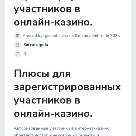
участников в
онлайн-казино.
Posted by rginmobiliaria on 6 de noviembre de 2025
Sin categoría
0
Плюсы для
зарегистрированных
участников в
онлайн-казино.
Авторизованные участники в интернет-казино
обретают доступ к уникальным бонусам и