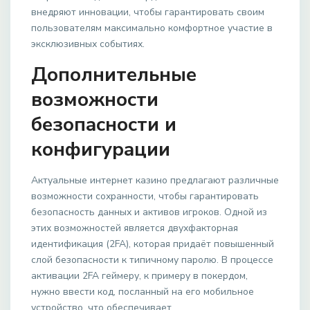
внедряют инновации, чтобы гарантировать своим
пользователям максимально комфортное участие в
эксклюзивных событиях.
Дополнительные
возможности
безопасности и
конфигурации
Актуальные интернет казино предлагают различные
возможности сохранности, чтобы гарантировать
безопасность данных и активов игроков. Одной из
этих возможностей является двухфакторная
идентификация (2FA), которая придаёт повышенный
слой безопасности к типичному паролю. В процессе
активации 2FA геймеру, к примеру в покердом,
нужно ввести код, посланный на его мобильное
устройство, что обеспечивает