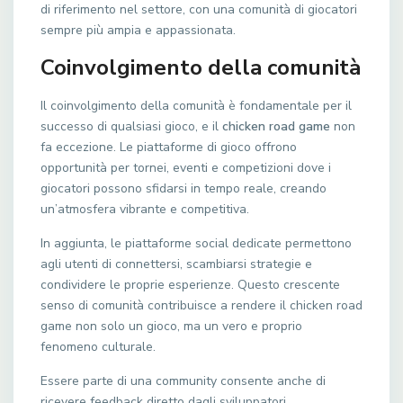
di riferimento nel settore, con una comunità di giocatori
sempre più ampia e appassionata.
Coinvolgimento della comunità
Il coinvolgimento della comunità è fondamentale per il
successo di qualsiasi gioco, e il
chicken road game
non
fa eccezione. Le piattaforme di gioco offrono
opportunità per tornei, eventi e competizioni dove i
giocatori possono sfidarsi in tempo reale, creando
un’atmosfera vibrante e competitiva.
In aggiunta, le piattaforme social dedicate permettono
agli utenti di connettersi, scambiarsi strategie e
condividere le proprie esperienze. Questo crescente
senso di comunità contribuisce a rendere il chicken road
game non solo un gioco, ma un vero e proprio
fenomeno culturale.
Essere parte di una community consente anche di
ricevere feedback diretto dagli sviluppatori,