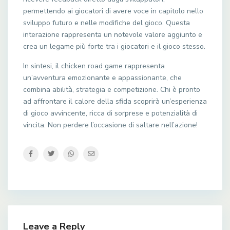
permettendo ai giocatori di avere voce in capitolo nello
sviluppo futuro e nelle modifiche del gioco. Questa
interazione rappresenta un notevole valore aggiunto e
crea un legame più forte tra i giocatori e il gioco stesso.
In sintesi, il chicken road game rappresenta
un’avventura emozionante e appassionante, che
combina abilità, strategia e competizione. Chi è pronto
ad affrontare il calore della sfida scoprirà un’esperienza
di gioco avvincente, ricca di sorprese e potenzialità di
vincita. Non perdere l’occasione di saltare nell’azione!
Leave a Reply