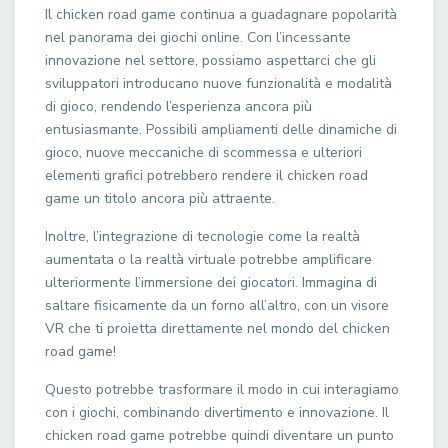
Il chicken road game continua a guadagnare popolarità
nel panorama dei giochi online. Con l’incessante
innovazione nel settore, possiamo aspettarci che gli
sviluppatori introducano nuove funzionalità e modalità
di gioco, rendendo l’esperienza ancora più
entusiasmante. Possibili ampliamenti delle dinamiche di
gioco, nuove meccaniche di scommessa e ulteriori
elementi grafici potrebbero rendere il chicken road
game un titolo ancora più attraente.
Inoltre, l’integrazione di tecnologie come la realtà
aumentata o la realtà virtuale potrebbe amplificare
ulteriormente l’immersione dei giocatori. Immagina di
saltare fisicamente da un forno all’altro, con un visore
VR che ti proietta direttamente nel mondo del chicken
road game!
Questo potrebbe trasformare il modo in cui interagiamo
con i giochi, combinando divertimento e innovazione. Il
chicken road game potrebbe quindi diventare un punto