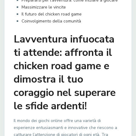
Prepararsi per l’avventura: come iniziare a giocare
Massimizzare le vincite
Il futuro del chicken road game
Coinvolgimento della comunità
Lavventura infuocata
ti attende: affronta il
chicken road game e
dimostra il tuo
coraggio nel superare
le sfide ardenti!
Il mondo dei giochi online offre una varietà di
esperienze entusiasmanti e innovative che riescono a
catturare l’attenzione di giocatori di ogni età. Tra