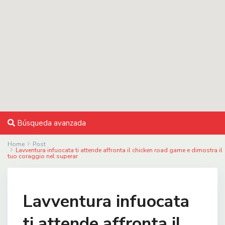
Búsqueda avanzada
Home
Post
Lavventura infuocata ti attende affronta il chicken road game e dimostra il
tuo coraggio nel superar
Lavventura infuocata
ti attende affronta il