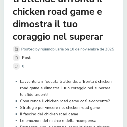
chicken road game e
dimostra il tuo
coraggio nel superar
Posted by rginmobiliaria on 10 de noviembre de 2025
Post
0
Lavventura infuocata ti attende: affronta il chicken
road game e dimostra il tuo coraggio nel superare
le sfide ardenti!
Cosa rende il chicken road game così avvincente?
Strategie per vincere nel chicken road game
Il fascino del chicken road game
Le emozioni del rischio e della ricompensa