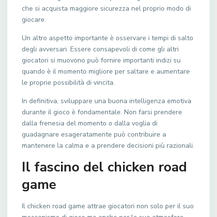
che si acquista maggiore sicurezza nel proprio modo di
giocare.
Un altro aspetto importante è osservare i tempi di salto
degli avversari. Essere consapevoli di come gli altri
giocatori si muovono può fornire importanti indizi su
quando è il momento migliore per saltare e aumentare
le proprie possibilità di vincita.
In definitiva, sviluppare una buona intelligenza emotiva
durante il gioco è fondamentale. Non farsi prendere
dalla frenesia del momento o dalla voglia di
guadagnare esageratamente può contribuire a
mantenere la calma e a prendere decisioni più razionali.
Il fascino del chicken road
game
Il chicken road game attrae giocatori non solo per il suo