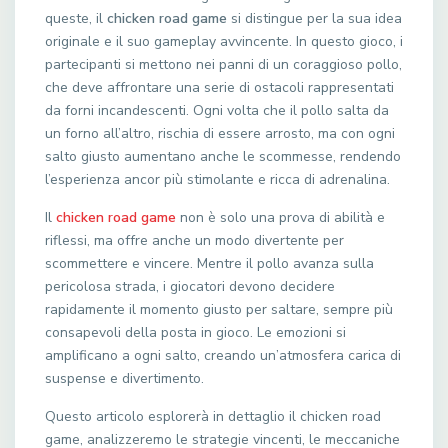
queste, il
chicken road game
si distingue per la sua idea
originale e il suo gameplay avvincente. In questo gioco, i
partecipanti si mettono nei panni di un coraggioso pollo,
che deve affrontare una serie di ostacoli rappresentati
da forni incandescenti. Ogni volta che il pollo salta da
un forno all’altro, rischia di essere arrosto, ma con ogni
salto giusto aumentano anche le scommesse, rendendo
l’esperienza ancor più stimolante e ricca di adrenalina.
Il
chicken road game
non è solo una prova di abilità e
riflessi, ma offre anche un modo divertente per
scommettere e vincere. Mentre il pollo avanza sulla
pericolosa strada, i giocatori devono decidere
rapidamente il momento giusto per saltare, sempre più
consapevoli della posta in gioco. Le emozioni si
amplificano a ogni salto, creando un’atmosfera carica di
suspense e divertimento.
Questo articolo esplorerà in dettaglio il chicken road
game, analizzeremo le strategie vincenti, le meccaniche