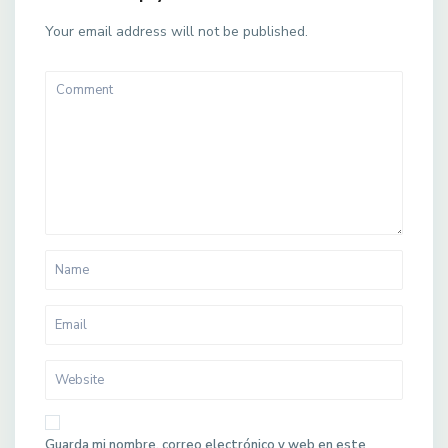
Your email address will not be published.
Guarda mi nombre, correo electrónico y web en este