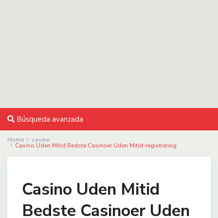
Búsqueda avanzada
Home
casino
Casino Uden Mitid Bedste Casinoer Uden Mitid-registrering
Casino Uden Mitid
Bedste Casinoer Uden