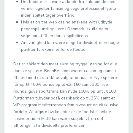
Det bedste er canine at koble fra, tale om de med
venner og/eller familie og søge professionel hjælp
inden spillet tager overhånd.
Hvis et on the web casino ønskede with udbyde
pengespil until spillere i Danmark, skulle de nu
søge om at få en dansk spillelicens.
Ansvarlighed kan være meget individuel, men nogle
punkter forekommer for de fleste.
Det er såklart den mest sikre og trygge løsning for alle
danske spillere. BeonBet kombinerer casino og game i
ét sted med et stærkt udvalg af bonusser. Nye spillere
får op til 400% bonus op til €2. 150 samt 300 free
rounds, guys sportsfans kan nyde 100% op until €100.
Platformen tilbyder også cashback op til 25% samt et
VIP-program mediterranean fem niveauer og eksklusive
fordele. At afgøre hvilke jeder er de “bedste” online
casinoer uden MitID kan være subjektivt, da det
afhænger af individuelle præferencer.