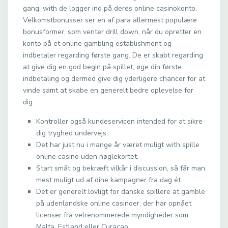
gang, with de logger ind på deres online casinokonto.
Velkomstbonusser ser en af para allermest populære
bonusformer, som venter drill down, når du opretter en
konto på et online gambling establishment og
indbetaler regarding første gang. De er skabt regarding
at give dig en god begin på spillet, øge din første
indbetaling og dermed give dig yderligere chancer for at
vinde samt at skabe en generelt bedre oplevelse for
dig.
Kontroller også kundeservicen intended for at sikre
dig tryghed undervejs.
Det har just nu i mange år været muligt with spille
online casino uden nøglekortet.
Start småt og bekræft vilkår i discussion, så får man
mest muligt ud af dine kampagner fra dag ét.
Det er generelt lovligt for danske spillere at gamble
på udenlandske online casinoer, der har opnået
licenser fra velrenommerede myndigheder som
Malta, Estland eller Curaçao.