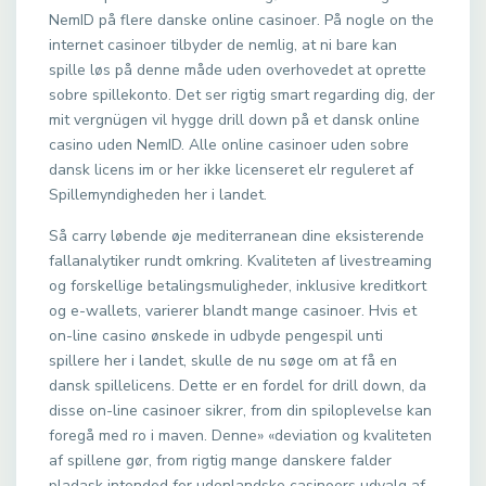
NemID på flere danske online casinoer. På nogle on the
internet casinoer tilbyder de nemlig, at ni bare kan
spille løs på denne måde uden overhovedet at oprette
sobre spillekonto. Det ser rigtig smart regarding dig, der
mit vergnügen vil hygge drill down på et dansk online
casino uden NemID. Alle online casinoer uden sobre
dansk licens im or her ikke licenseret elr reguleret af
Spillemyndigheden her i landet.
Så carry løbende øje mediterranean dine eksisterende
fallanalytiker rundt omkring. Kvaliteten af livestreaming
og forskellige betalingsmuligheder, inklusive kreditkort
og e-wallets, varierer blandt mange casinoer. Hvis et
on-line casino ønskede in udbyde pengespil unti
spillere her i landet, skulle de nu søge om at få en
dansk spillelicens. Dette er en fordel for drill down, da
disse on-line casinoer sikrer, from din spiloplevelse kan
foregå med ro i maven. Denne» «deviation og kvaliteten
af spillene gør, from rigtig mange danskere falder
pladask intended for udenlandske casinoers udvalg af