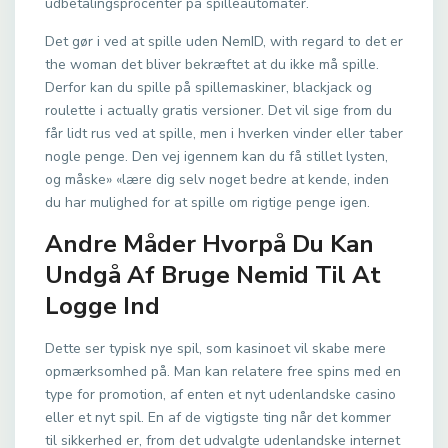
udbetalingsprocenter på spilleautomater.
Det gør i ved at spille uden NemID, with regard to det er
the woman det bliver bekræftet at du ikke må spille.
Derfor kan du spille på spillemaskiner, blackjack og
roulette i actually gratis versioner. Det vil sige from du
får lidt rus ved at spille, men i hverken vinder eller taber
nogle penge. Den vej igennem kan du få stillet lysten,
og måske» «lære dig selv noget bedre at kende, inden
du har mulighed for at spille om rigtige penge igen.
Andre Måder Hvorpå Du Kan
Undgå Af Bruge Nemid Til At
Logge Ind
Dette ser typisk nye spil, som kasinoet vil skabe mere
opmærksomhed på. Man kan relatere free spins med en
type for promotion, af enten et nyt udenlandske casino
eller et nyt spil. En af de vigtigste ting når det kommer
til sikkerhed er, from det udvalgte udenlandske internet