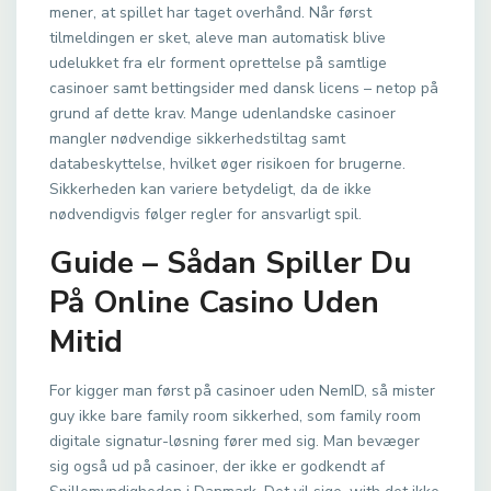
mener, at spillet har taget overhånd. Når først
tilmeldingen er sket, aleve man automatisk blive
udelukket fra elr forment oprettelse på samtlige
casinoer samt bettingsider med dansk licens – netop på
grund af dette krav. Mange udenlandske casinoer
mangler nødvendige sikkerhedstiltag samt
databeskyttelse, hvilket øger risikoen for brugerne.
Sikkerheden kan variere betydeligt, da de ikke
nødvendigvis følger regler for ansvarligt spil.
Guide – Sådan Spiller Du
På Online Casino Uden
Mitid
For kigger man først på casinoer uden NemID, så mister
guy ikke bare family room sikkerhed, som family room
digitale signatur-løsning fører med sig. Man bevæger
sig også ud på casinoer, der ikke er godkendt af