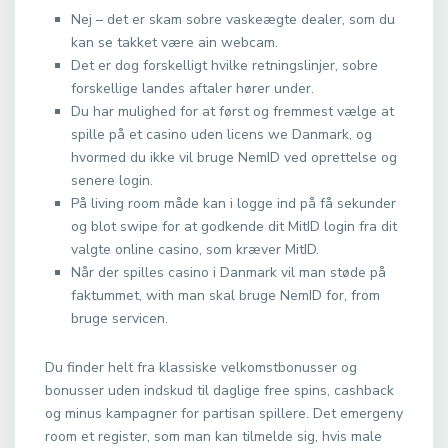
Nej – det er skam sobre vaskeægte dealer, som du
kan se takket være ain webcam.
Det er dog forskelligt hvilke retningslinjer, sobre
forskellige landes aftaler hører under.
Du har mulighed for at først og fremmest vælge at
spille på et casino uden licens we Danmark, og
hvormed du ikke vil bruge NemID ved oprettelse og
senere login.
På living room måde kan i logge ind på få sekunder
og blot swipe for at godkende dit MitID login fra dit
valgte online casino, som kræver MitID.
Når der spilles casino i Danmark vil man støde på
faktummet, with man skal bruge NemID for, from
bruge servicen.
Du finder helt fra klassiske velkomstbonusser og
bonusser uden indskud til daglige free spins, cashback
og minus kampagner for partisan spillere. Det emergeny
room et register, som man kan tilmelde sig, hvis male