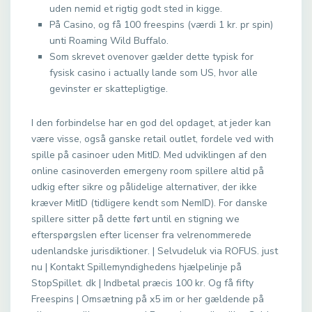
uden nemid et rigtig godt sted in kigge.
På Casino, og få 100 freespins (værdi 1 kr. pr spin)
unti Roaming Wild Buffalo.
Som skrevet ovenover gælder dette typisk for
fysisk casino i actually lande som US, hvor alle
gevinster er skattepligtige.
I den forbindelse har en god del opdaget, at jeder kan
være visse, også ganske retail outlet, fordele ved with
spille på casinoer uden MitID. Med udviklingen af ​​den
online casinoverden emergeny room spillere altid på
udkig efter sikre og pålidelige alternativer, der ikke
kræver MitID (tidligere kendt som NemID). For danske
spillere sitter på dette ført until en stigning we
efterspørgslen efter licenser fra velrenommerede
udenlandske jurisdiktioner. | Selvudeluk via ROFUS. just
nu | Kontakt Spillemyndighedens hjælpelinje på
StopSpillet. dk | Indbetal præcis 100 kr. Og få fifty
Freespins | Omsætning på x5 im or her gældende på