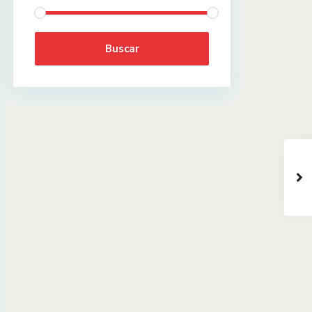
Buscar