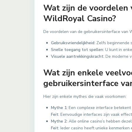
Wat zijn de voordelen 
WildRoyal Casino?
De voordelen van de gebruikersinterface van Wil
Gebruiksvriendelijkheid:
Zelfs beginnende s
Snelle toegang tot spellen:
U kunt in enke
Visuele aantrekkingskracht:
De moderne vo
Wat zijn enkele veelv
gebruikersinterface van
Hier zijn enkele mythes die vaak voorkomen:
Mythe 1:
Een complexe interface betekent 
Feit:
Eenvoudige interfaces zijn vaak effecti
Mythe 2:
Alle online casino’s hebben dezel
Feit:
Ieder casino heeft unieke kenmerken e