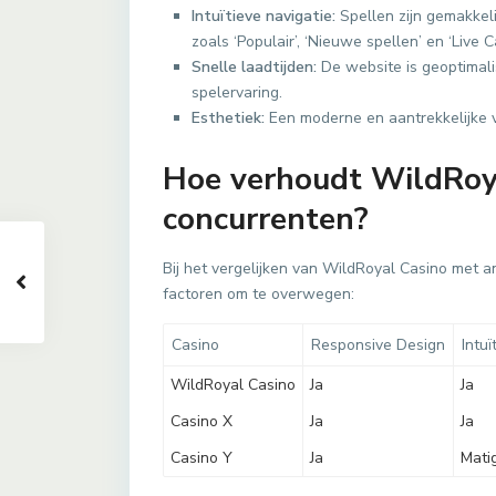
Intuïtieve navigatie:
Spellen zijn gemakkeli
zoals ‘Populair’, ‘Nieuwe spellen’ en ‘Live C
Snelle laadtijden:
De website is geoptimali
spelervaring.
Esthetiek:
Een moderne en aantrekkelijke v
Hoe verhoudt WildRoyal
concurrenten?
Bij het vergelijken van WildRoyal Casino met a
factoren om te overwegen:
Casino
Responsive Design
Intuï
WildRoyal Casino
Ja
Ja
Casino X
Ja
Ja
Casino Y
Ja
Mati