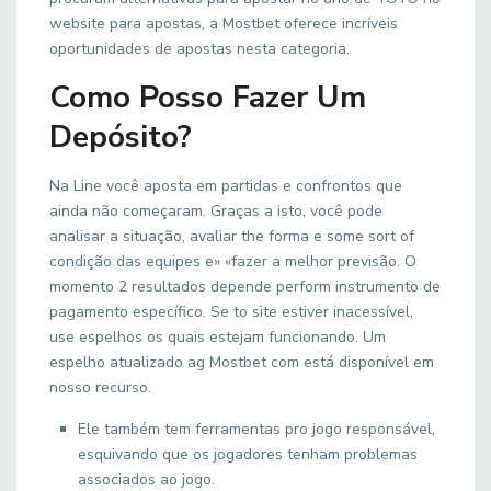
website para apostas, a Mostbet oferece incríveis
oportunidades de apostas nesta categoria.
Como Posso Fazer Um
Depósito?
Na Line você aposta em partidas e confrontos que
ainda não começaram. Graças a isto, você pode
analisar a situação, avaliar the forma e some sort of
condição das equipes e» «fazer a melhor previsão. O
momento 2 resultados depende perform instrumento de
pagamento específico. Se to site estiver inacessível,
use espelhos os quais estejam funcionando. Um
espelho atualizado ag Mostbet com está disponível em
nosso recurso.
Ele também tem ferramentas pro jogo responsável,
esquivando que os jogadores tenham problemas
associados ao jogo.