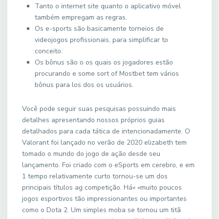
Tanto o internet site quanto o aplicativo móvel
também empregam as regras.
Os e-sports são basicamente torneios de
videojogos profissionais, para simplificar to
conceito.
Os bônus são o os quais os jogadores estão
procurando e some sort of Mostbet tem vários
bônus para los dos os usuários.
Você pode seguir suas pesquisas possuindo mais
detalhes apresentando nossos próprios guias
detalhados para cada tática de intencionadamente. O
Valorant foi lançado no verão de 2020 elizabeth tem
tomado o mundo do jogo de ação desde seu
lançamento. Foi criado com o eSports em cerebro, e em
1 tempo relativamente curto tornou-se um dos
principais títulos ag competição. Há» «muito poucos
jogos esportivos tão impressionantes ou importantes
como o Dota 2. Um simples moba se tornou um titã