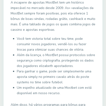
A incapere de apostas MostBet tem um histórico
impecável no mercado desde 2009. As» «avaliações da
MostBet sempre foram positivas, pois ela oferece 1
bônus de boas-vindas, rodadas grátis, cashback e muito
mais. É uma tablado de jogos os quais combina jogos de
cassino e apostas esportivas.
Você tem vistoria total sobre teu time, pode
consumir novos jogadores, vendê-los ou fazer
trocas para otimizar suas chances de vitória.
Além da licença, o MostBet possui protocolos sobre
segurança como criptografia, protegendo os dados
dos jogadores elizabeth apostadores.
Para ganhar o game, pode ser simplesmente uma
aposta simply no primeiro cavalo atrás do poste
systems no time sobre futebol.
Um espelho atualizado de uma Mostbet com está
disponível em nosso recurso.
Além disso, há vários programas para bônus para