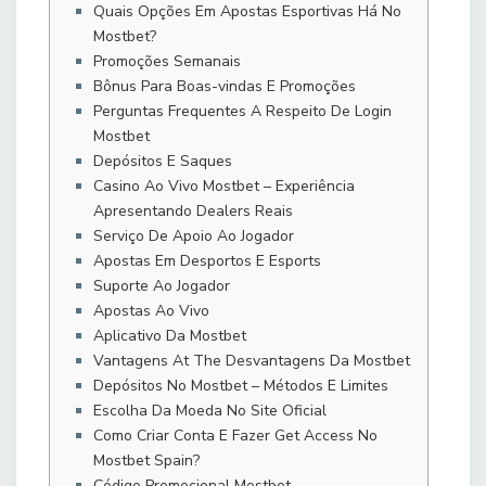
Quais Opções Em Apostas Esportivas Há No
Mostbet?
Promoções Semanais
Bônus Para Boas-vindas E Promoções
Perguntas Frequentes A Respeito De Login
Mostbet
Depósitos E Saques
Casino Ao Vivo Mostbet – Experiência
Apresentando Dealers Reais
Serviço De Apoio Ao Jogador
Apostas Em Desportos E Esports
Suporte Ao Jogador
Apostas Ao Vivo
Aplicativo Da Mostbet
Vantagens At The Desvantagens Da Mostbet
Depósitos No Mostbet – Métodos E Limites
Escolha Da Moeda No Site Oficial
Como Criar Conta E Fazer Get Access No
Mostbet Spain?
Código Promocional Mostbet