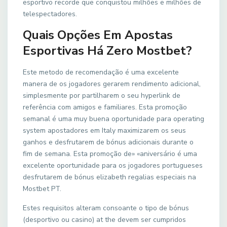
esportivo recorde que conquistou milhões e milhões de
telespectadores.
Quais Opções Em Apostas
Esportivas Há Zero Mostbet?
Este metodo de recomendação é uma excelente
manera de os jogadores gerarem rendimento adicional,
simplesmente por partilharem o seu hyperlink de
referência com amigos e familiares. Esta promoção
semanal é uma muy buena oportunidade para operating
system apostadores em Italy maximizarem os seus
ganhos e desfrutarem de bónus adicionais durante o
fim de semana. Esta promoção de» «aniversário é uma
excelente oportunidade para os jogadores portugueses
desfrutarem de bónus elizabeth regalias especiais na
Mostbet PT.
Estes requisitos alteram consoante o tipo de bónus
(desportivo ou casino) at the devem ser cumpridos