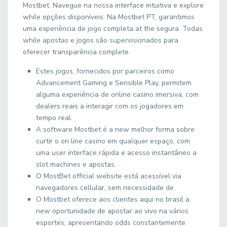
Mostbet. Navegue na nossa interface intuitiva e explore
while opções disponíveis. Na Mostbet PT, garantimos
uma experiência de jogo completa at the segura. Todas
while apostas e jogos são supervisionados para
oferecer transparência complete.
Estes jogos, fornecidos por parceiros como
Advancement Gaming e Sensible Play, permitem
alguma experiência de online casino imersiva, com
dealers reais a interagir com os jogadores em
tempo real.
A software Mostbet é a new melhor forma sobre
curtir o on line casino em qualquer espaço, com
uma user interface rápida e acesso instantâneo a
slot machines e apostas.
O MostBet official website está acessível via
navegadores cellular, sem necessidade de
O Mostbet oferece aos clientes aqui no brasil a
new oportunidade de apostar ao vivo na vários
esportes, apresentando odds constantemente