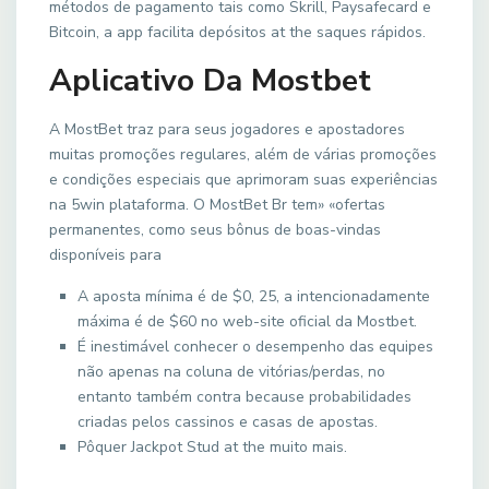
métodos de pagamento tais como Skrill, Paysafecard e
Bitcoin, a app facilita depósitos at the saques rápidos.
Aplicativo Da Mostbet
A MostBet traz para seus jogadores e apostadores
muitas promoções regulares, além de várias promoções
e condições especiais que aprimoram suas experiências
na 5win plataforma. O MostBet Br tem» «ofertas
permanentes, como seus bônus de boas-vindas
disponíveis para
A aposta mínima é de $0, 25, a intencionadamente
máxima é de $60 no web-site oficial da Mostbet.
É inestimável conhecer o desempenho das equipes
não apenas na coluna de vitórias/perdas, no
entanto também contra because probabilidades
criadas pelos cassinos e casas de apostas.
Pôquer Jackpot Stud at the muito mais.