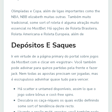
Olimpíadas e Copa, além de ligas importantes como the
NBA, NBB elizabeth muitas outras. Também muito
tradicional, some sort of roleta é alguma atração muito
essencial no MostBet. Há opções de Roleta Brasileira,
Roleta Americana e Roleta Europeia, além de
Depósitos E Saques
Ir em virtude de a página primary do portal sobre jogos
da Mostbet com e clicar em «registrar«. Você também
pode adivinar para quinze partidas pela frente e fazer
jack. Nem todas as apostas precisam ser jogadas, mas
é escrupuloso adivinhar quase tudo para vencer.
Há scatter e untamed disponíveis, assim lo que o
jogo sobre bônus e cost-free spins.
Descubra os caça-níqueis os quais estão definindo
some sort of tendência deste recto.
Usando a opção multi-apostas, você também pode