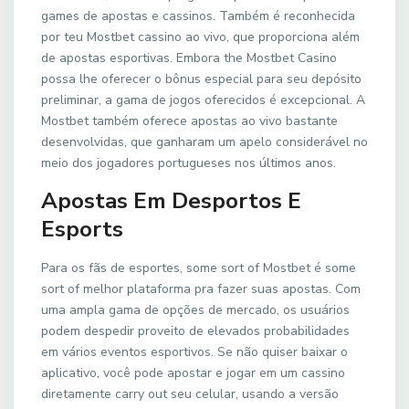
games de apostas e cassinos. Também é reconhecida
por teu Mostbet cassino ao vivo, que proporciona além
de apostas esportivas. Embora the Mostbet Casino
possa lhe oferecer o bônus especial para seu depósito
preliminar, a gama de jogos oferecidos é excepcional. A
Mostbet também oferece apostas ao vivo bastante
desenvolvidas, que ganharam um apelo considerável no
meio dos jogadores portugueses nos últimos anos.
Apostas Em Desportos E
Esports
Para os fãs de esportes, some sort of Mostbet é some
sort of melhor plataforma pra fazer suas apostas. Com
uma ampla gama de opções de mercado, os usuários
podem despedir proveito de elevados probabilidades
em vários eventos esportivos. Se não quiser baixar o
aplicativo, você pode apostar e jogar em um cassino
diretamente carry out seu celular, usando a versão