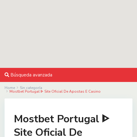
Búsqueda avanzada
Home
Sin categoría
Mostbet Portugal ᐈ Site Oficial De Apostas E Casino
Mostbet Portugal ᐈ
Site Oficial De