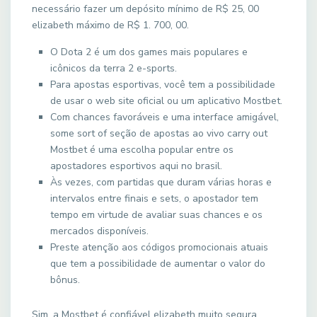
necessário fazer um depósito mínimo de R$ 25, 00
elizabeth máximo de R$ 1. 700, 00.
O Dota 2 é um dos games mais populares e
icônicos da terra 2 e-sports.
Para apostas esportivas, você tem a possibilidade
de usar o web site oficial ou um aplicativo Mostbet.
Com chances favoráveis e uma interface amigável,
some sort of seção de apostas ao vivo carry out
Mostbet é uma escolha popular entre os
apostadores esportivos aqui no brasil.
Às vezes, com partidas que duram várias horas e
intervalos entre finais e sets, o apostador tem
tempo em virtude de avaliar suas chances e os
mercados disponíveis.
Preste atenção aos códigos promocionais atuais
que tem a possibilidade de aumentar o valor do
bônus.
Sim, a Mostbet é confiável elizabeth muito segura,