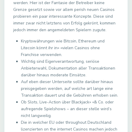
werden. Hier ist der Fantasie der Betreiber keine
Grenze gesetzt sowie vor allem perish neuen Casinos
probieren ein paar interessante Konzepte. Diese sind
immer zwar nicht letztens von Erfolg gekrönt, kommen
jedoch immer den angemeldeten Spielern zugute.
Kryptowährungen wie Bitcoin, Ethereum und
Litecoin könnt ihr in» «vielen Casinos ohne
Franchise verwenden.
Wichtig sind Eigenverantwortung, seriöse
Anbieterwahl, Dokumentation aller Transaktionen
darüber hinaus moderate Einsätze.
Auf eben dieser Unterseite sollte darüber hinaus
preisgegeben werden, auf welche art lange eine
Transaktion dauert und die Gebühren erhoben sein.
Ob Slots, Live-Action über Blackjack» «& Co. oder
aufregende Spielshows – an dieser stelle wird’s
nicht langweilig.
Die in welcher EU oder throughout Deutschland
lizenzierten on the internet Casinos machen jedoch