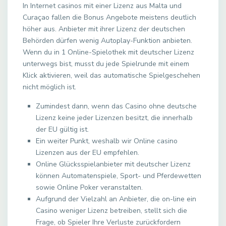
In Internet casinos mit einer Lizenz aus Malta und
Curaçao fallen die Bonus Angebote meistens deutlich
höher aus. Anbieter mit ihrer Lizenz der deutschen
Behörden dürfen wenig Autoplay-Funktion anbieten.
Wenn du in 1 Online-Spielothek mit deutscher Lizenz
unterwegs bist, musst du jede Spielrunde mit einem
Klick aktivieren, weil das automatische Spielgeschehen
nicht möglich ist.
Zumindest dann, wenn das Casino ohne deutsche
Lizenz keine jeder Lizenzen besitzt, die innerhalb
der EU gültig ist.
Ein weiter Punkt, weshalb wir Online casino
Lizenzen aus der EU empfehlen.
Online Glücksspielanbieter mit deutscher Lizenz
können Automatenspiele, Sport- und Pferdewetten
sowie Online Poker veranstalten.
Aufgrund der Vielzahl an Anbieter, die on-line ein
Casino weniger Lizenz betreiben, stellt sich die
Frage, ob Spieler Ihre Verluste zurückfordern