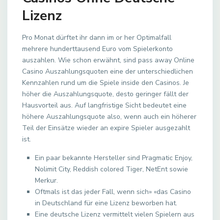
Lizenz
Pro Monat dürftet ihr dann im or her Optimalfall
mehrere hunderttausend Euro vom Spielerkonto
auszahlen. Wie schon erwähnt, sind pass away Online
Casino Auszahlungsquoten eine der unterschiedlichen
Kennzahlen rund um die Spiele inside den Casinos. Je
höher die Auszahlungsquote, desto geringer fällt der
Hausvorteil aus. Auf langfristige Sicht bedeutet eine
höhere Auszahlungsquote also, wenn auch ein höherer
Teil der Einsätze wieder an expire Spieler ausgezahlt
ist.
Ein paar bekannte Hersteller sind Pragmatic Enjoy,
Nolimit City, Reddish colored Tiger, NetEnt sowie
Merkur.
Oftmals ist das jeder Fall, wenn sich» «das Casino
in Deutschland für eine Lizenz beworben hat.
Eine deutsche Lizenz vermittelt vielen Spielern aus