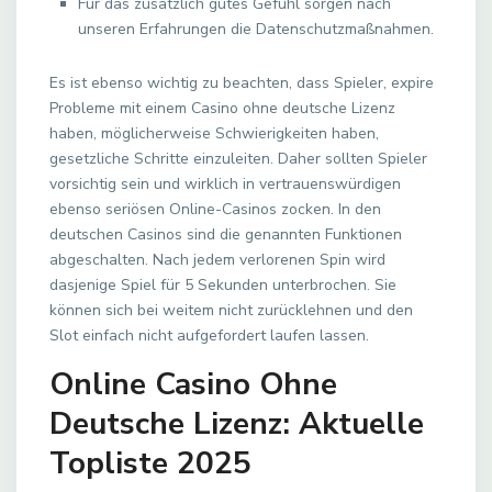
Für das zusätzlich gutes Gefühl sorgen nach
unseren Erfahrungen die Datenschutzmaßnahmen.
Es ist ebenso wichtig zu beachten, dass Spieler, expire
Probleme mit einem Casino ohne deutsche Lizenz
haben, möglicherweise Schwierigkeiten haben,
gesetzliche Schritte einzuleiten. Daher sollten Spieler
vorsichtig sein und wirklich in vertrauenswürdigen
ebenso seriösen Online-Casinos zocken. In den
deutschen Casinos sind die genannten Funktionen
abgeschalten. Nach jedem verlorenen Spin wird
dasjenige Spiel für 5 Sekunden unterbrochen. Sie
können sich bei weitem nicht zurücklehnen und den
Slot einfach nicht aufgefordert laufen lassen.
Online Casino Ohne
Deutsche Lizenz: Aktuelle
Topliste 2025