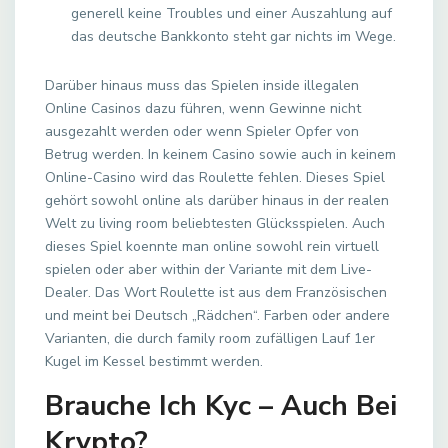
generell keine Troubles und einer Auszahlung auf
das deutsche Bankkonto steht gar nichts im Wege.
Darüber hinaus muss das Spielen inside illegalen
Online Casinos dazu führen, wenn Gewinne nicht
ausgezahlt werden oder wenn Spieler Opfer von
Betrug werden. In keinem Casino sowie auch in keinem
Online-Casino wird das Roulette fehlen. Dieses Spiel
gehört sowohl online als darüber hinaus in der realen
Welt zu living room beliebtesten Glücksspielen. Auch
dieses Spiel koennte man online sowohl rein virtuell
spielen oder aber within der Variante mit dem Live-
Dealer. Das Wort Roulette ist aus dem Französischen
und meint bei Deutsch „Rädchen“. Farben oder andere
Varianten, die durch family room zufälligen Lauf 1er
Kugel im Kessel bestimmt werden.
Brauche Ich Kyc – Auch Bei
Krypto?