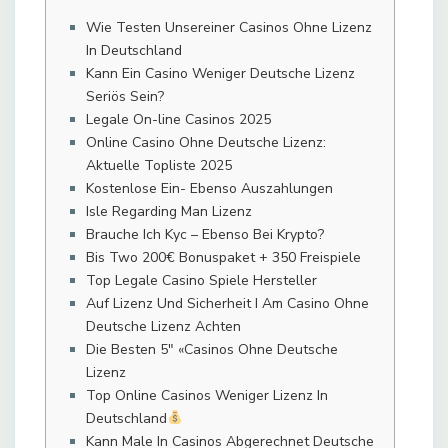
Wie Testen Unsereiner Casinos Ohne Lizenz
In Deutschland
Kann Ein Casino Weniger Deutsche Lizenz
Seriös Sein?
Legale On-line Casinos 2025
Online Casino Ohne Deutsche Lizenz:
Aktuelle Topliste 2025
Kostenlose Ein- Ebenso Auszahlungen
Isle Regarding Man Lizenz
Brauche Ich Kyc – Ebenso Bei Krypto?
Bis Two 200€ Bonuspaket + 350 Freispiele
Top Legale Casino Spiele Hersteller
Auf Lizenz Und Sicherheit I Am Casino Ohne
Deutsche Lizenz Achten
Die Besten 5″ «Casinos Ohne Deutsche
Lizenz
Top Online Casinos Weniger Lizenz In
Deutschland
Kann Male In Casinos Abgerechnet Deutsche