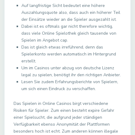
Auf langfristige Sicht bedeutet eine höhere
Auszahlungsquote also, dass auch ein höherer Teil
der Einsätze wieder an die Spieler ausgezahlt ist.
Dabei ist es oftmals gar nicht therefore wichtig,
dass viele Online Spielothek gleich tausende von
Spielen im Angebot cap.
Das ist gleich etwas irreführend, denn das
Spielerkonto werden automatisch im Hintergrund
erstellt.
Um im Casinos unter abzug von deutsche Lizenz
legal zu spielen, benötigt ihr den richtigen Anbieter.
Lesen Sie zudem Erfahrungsberichte von Spielern,
um sich einen Eindruck zu verschaffen.
Das Spielen in Online Casinos birgt verschiedene
Risiken für Spieler. Zum einen besteht expire Gefahr
einer Spielsucht, die aufgrund jeder ständigen
Verfügbarkeit ebenso Anonymität der Plattformen
besonders hoch ist echt. Zum anderen können illegale