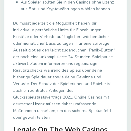
Als Spieler sollten Sie in den Casinos ohne Lizenz
aus Fiat- und Kryptowährungen wählen können.
Du musst jederzeit die Möglichkeit haben, dir
individuelle persönliche Limits für Einzahlungen,
Einsätze oder Verluste auf täglicher, wöchentlicher
oder monatlicher Basis zu lagern. Für eine sofortige
Auszeit gibt es den leicht zugänglichen “Panik-Button“,
der noch eine unkomplizierte 24-Stunden-Spielpause
aktiviert. Zudem informieren uns regelmäßige
Realitätschecks während des Spiels über deine
bisherige Spieldauer sowie deine Gewinne und
Verluste. Der Schutz der Spielerinnen und Spieler ist
auch ein zentrales Anliegen des
Glücksspielstaatsvertrags 2021. Online Casinos mit
deutscher Lizenz müssen daher umfassende
Maßnahmen umsetzen, um das sicheres Spielumfeld
über gewährleisten.
Legale On The Web Casinos