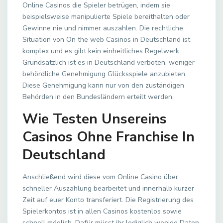
Online Casinos die Spieler betrügen, indem sie
beispielsweise manipulierte Spiele bereithalten oder
Gewinne nie und nimmer auszahlen. Die rechtliche
Situation von On the web Casinos in Deutschland ist
komplex und es gibt kein einheitliches Regelwerk.
Grundsätzlich ist es in Deutschland verboten, weniger
behördliche Genehmigung Glücksspiele anzubieten.
Diese Genehmigung kann nur von den zuständigen
Behörden in den Bundesländern erteilt werden.
Wie Testen Unsereins
Casinos Ohne Franchise In
Deutschland
Anschließend wird diese vom Online Casino über
schneller Auszahlung bearbeitet und innerhalb kurzer
Zeit auf euer Konto transferiert. Die Registrierung des
Spielerkontos ist in allen Casinos kostenlos sowie
schnell möglich. Dafür müsst ihr lediglich wenige Daten