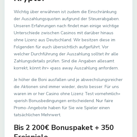
Wichtig über erwähnen ist zudem die Einschränkung
der Auszahlungsquoten aufgrund der Steuerabgaben.
Unseren Erfahrungen nach findet man einige wichtige
Unterschiede zwischen Casinos mit darüber hinaus
ohne Lizenz aus Deutschland. Wir besitzen diese im
Folgenden für euch übersichtlich aufgeführt. Vor
welcher Durchführung der Auszahlung solltet ihr alle
Zahlungsdetails prüfen. Sind die Angaben allesamt
korrekt, könnt ihr» «pass away Auszahlung anfordern.
Je höher die Boni ausfallen und je abwechslungsreicher
die Aktionen sind immer wieder, desto besser. Für uns
waren im or her Casino ohne Lizenz Test vornehmlich»
«perish Bonusbedingungen entscheidend. Nur faire
Promo-Angebote haben für Sie wie Spieler einen
tatsächlichen Mehrwert.
Bis 2 200€ Bonuspaket + 350