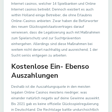
Internet casinos, welcher 14 Spielbanken und Online
Internet casinos betreibt. Dennoch existiert es auch
within Holland einige Betreiber, die ohne Erlaubnis
Online-Casinos anbieten. Zwar haben die Befürworter
des neuen Glücksspielstaatsvertrages darauf
verwiesen, dass die Legalisierung auch mit Maßnahmen
zum Spielerschutz und zur Suchtprävention
einhergehen. Allerdings sind diese Maßnahmen bei
weitem nicht derart nachhaltig und ausreichend, 1 der
Sucht seriös entgegen zu arbeiten.
Kostenlose Ein- Ebenso
Auszahlungen
Deshalb ist die Auszahlungsquote in den meisten
legalen Online Casinos meistens niedriger, was
einander natürlich negativ auf deine Gewinne auswirkt.
Bis 2021 gab es keine offizielle Glücksspielregulierung
in Deutschland. Die Rechtslage battle undurchsichtlich