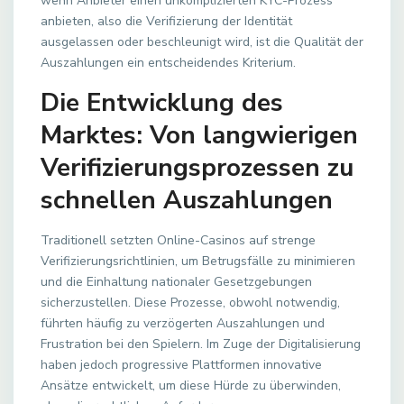
wenn Anbieter einen unkomplizierten KYC-Prozess
anbieten, also die Verifizierung der Identität
ausgelassen oder beschleunigt wird, ist die Qualität der
Auszahlungen ein entscheidendes Kriterium.
Die Entwicklung des
Marktes: Von langwierigen
Verifizierungsprozessen zu
schnellen Auszahlungen
Traditionell setzten Online-Casinos auf strenge
Verifizierungsrichtlinien, um Betrugsfälle zu minimieren
und die Einhaltung nationaler Gesetzgebungen
sicherzustellen. Diese Prozesse, obwohl notwendig,
führten häufig zu verzögerten Auszahlungen und
Frustration bei den Spielern. Im Zuge der Digitalisierung
haben jedoch progressive Plattformen innovative
Ansätze entwickelt, um diese Hürde zu überwinden,