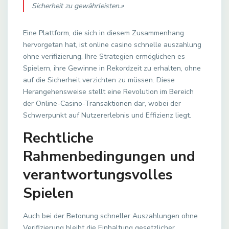
Sicherheit zu gewährleisten.»
Eine Plattform, die sich in diesem Zusammenhang
hervorgetan hat, ist online casino schnelle auszahlung
ohne verifizierung. Ihre Strategien ermöglichen es
Spielern, ihre Gewinne in Rekordzeit zu erhalten, ohne
auf die Sicherheit verzichten zu müssen. Diese
Herangehensweise stellt eine Revolution im Bereich
der Online-Casino-Transaktionen dar, wobei der
Schwerpunkt auf Nutzererlebnis und Effizienz liegt.
Rechtliche
Rahmenbedingungen und
verantwortungsvolles
Spielen
Auch bei der Betonung schneller Auszahlungen ohne
Verifizierung bleibt die Einhaltung gesetzlicher