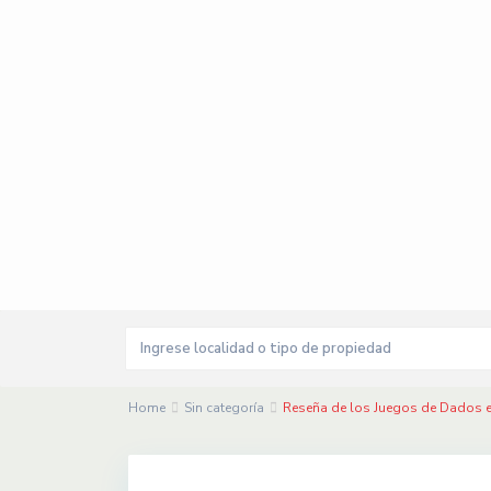
Home
Sin categoría
Reseña de los Juegos de Dados 