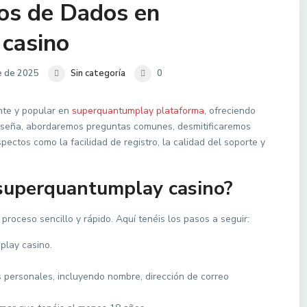
os de Dados en
casino
e de 2025
Sin categoría
0
nte y popular en
superquantumplay plataforma
, ofreciendo
 reseña, abordaremos preguntas comunes, desmitificaremos
ctos como la facilidad de registro, la calidad del soporte y
superquantumplay casino?
roceso sencillo y rápido. Aquí tenéis los pasos a seguir:
play casino.
s personales, incluyendo nombre, dirección de correo