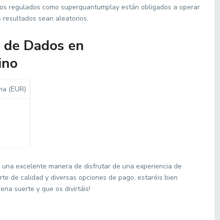
os regulados como superquantumplay están obligados a operar
 resultados sean aleatorios.
 de Dados en
ino
ma (EUR)
una excelente manera de disfrutar de una experiencia de
rte de calidad y diversas opciones de pago, estaréis bien
ena suerte y que os divirtáis!