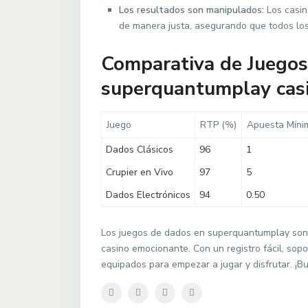
Los resultados son manipulados:
Los casin
de manera justa, asegurando que todos los
Comparativa de Juegos
superquantumplay cas
Juego
RTP (%)
Apuesta Míni
Dados Clásicos
96
1
Crupier en Vivo
97
5
Dados Electrónicos
94
0.50
Los juegos de dados en superquantumplay son 
casino emocionante. Con un registro fácil, sopo
equipados para empezar a jugar y disfrutar. ¡Bu