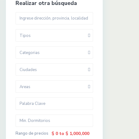
Realizar otra búsqueda
Tipos
Categorias
Ciudades
Areas
Rango de precios
$ 0 to $ 1,000,000