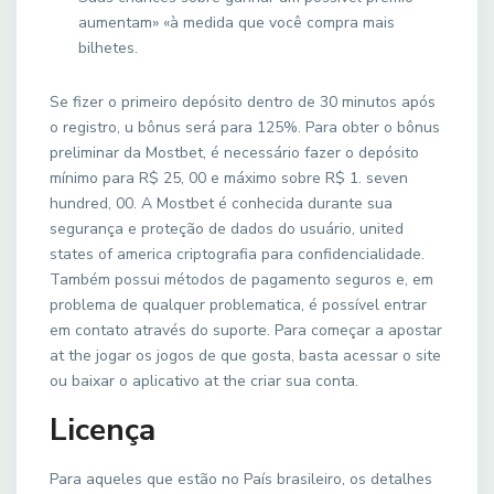
aumentam» «à medida que você compra mais
bilhetes.
Se fizer o primeiro depósito dentro de 30 minutos após
o registro, u bônus será para 125%. Para obter o bônus
preliminar da Mostbet, é necessário fazer o depósito
mínimo para R$ 25, 00 e máximo sobre R$ 1. seven
hundred, 00. A Mostbet é conhecida durante sua
segurança e proteção de dados do usuário, united
states of america criptografia para confidencialidade.
Também possui métodos de pagamento seguros e, em
problema de qualquer problematica, é possível entrar
em contato através do suporte. Para começar a apostar
at the jogar os jogos de que gosta, basta acessar o site
ou baixar o aplicativo at the criar sua conta.
Licença
Para aqueles que estão no País brasileiro, os detalhes