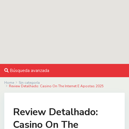
Búsqueda avanzada
Home
Sin categoría
Review Detalhado: Casino On The Internet E Apostas 2025
Review Detalhado:
Casino On The