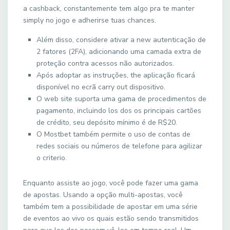
a cashback, constantemente tem algo pra te manter
simply no jogo e adherirse tuas chances.
Além disso, considere ativar a new autenticação de
2 fatores (2FA), adicionando uma camada extra de
proteção contra acessos não autorizados.
Após adoptar as instruções, the aplicação ficará
disponível no ecrã carry out dispositivo.
O web site suporta uma gama de procedimentos de
pagamento, incluindo los dos os principais cartões
de crédito, seu depósito mínimo é de R$20.
O Mostbet também permite o uso de contas de
redes sociais ou números de telefone para agilizar
o criterio.
Enquanto assiste ao jogo, você pode fazer uma gama
de apostas. Usando a opção multi-apostas, você
também tem a possibilidade de apostar em uma série
de eventos ao vivo os quais estão sendo transmitidos