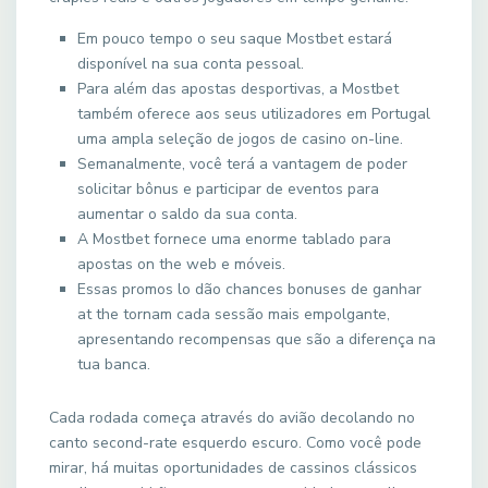
Em pouco tempo o seu saque Mostbet estará
disponível na sua conta pessoal.
Para além das apostas desportivas, a Mostbet
também oferece aos seus utilizadores em Portugal
uma ampla seleção de jogos de casino on-line.
Semanalmente, você terá a vantagem de poder
solicitar bônus e participar de eventos para
aumentar o saldo da sua conta.
A Mostbet fornece uma enorme tablado para
apostas on the web e móveis.
Essas promos lo dão chances bonuses de ganhar
at the tornam cada sessão mais empolgante,
apresentando recompensas que são a diferença na
tua banca.
Cada rodada começa através do avião decolando no
canto second-rate esquerdo escuro. Como você pode
mirar, há muitas oportunidades de cassinos clássicos