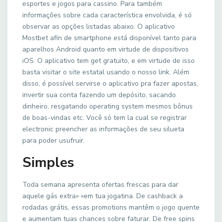
esportes e jogos para cassino. Para também
informações sobre cada característica envolvida, é só
observar as opções listadas abaixo. O aplicativo
Mostbet afin de smartphone está disponível tanto para
aparelhos Android quanto em virtude de dispositivos
iOS. O aplicativo tem get gratuito, e em virtude de isso
basta visitar o site estatal usando o nosso link. Além
disso, é possível servirse o aplicativo pra fazer apostas,
invertir sua conta fazendo um depósito, sacando
dinheiro, resgatando operating system mesmos bônus
de boas-vindas etc. Você só tem la cual se registrar
electronic preencher as informações de seu silueta
para poder usufruir.
Simples
Toda semana apresenta ofertas frescas para dar
aquele gás extra» «em tua jogatina. De cashback a
rodadas grátis, essas promotions mantêm o jogo quente
e aumentam tuas chances sobre faturar. De free spins