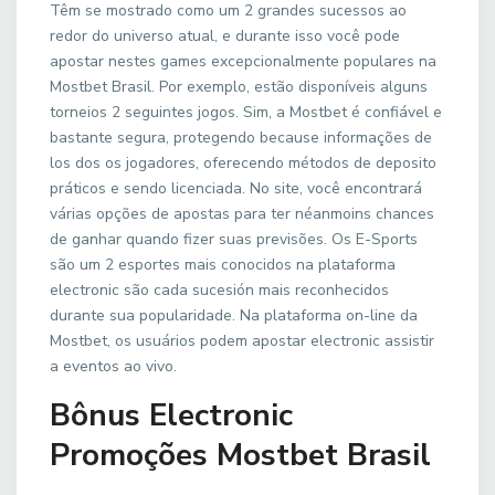
Têm se mostrado como um 2 grandes sucessos ao
redor do universo atual, e durante isso você pode
apostar nestes games excepcionalmente populares na
Mostbet Brasil. Por exemplo, estão disponíveis alguns
torneios 2 seguintes jogos. Sim, a Mostbet é confiável e
bastante segura, protegendo because informações de
los dos os jogadores, oferecendo métodos de deposito
práticos e sendo licenciada. No site, você encontrará
várias opções de apostas para ter néanmoins chances
de ganhar quando fizer suas previsões. Os E-Sports
são um 2 esportes mais conocidos na plataforma
electronic são cada sucesión mais reconhecidos
durante sua popularidade. Na plataforma on-line da
Mostbet, os usuários podem apostar electronic assistir
a eventos ao vivo.
Bônus Electronic
Promoções Mostbet Brasil