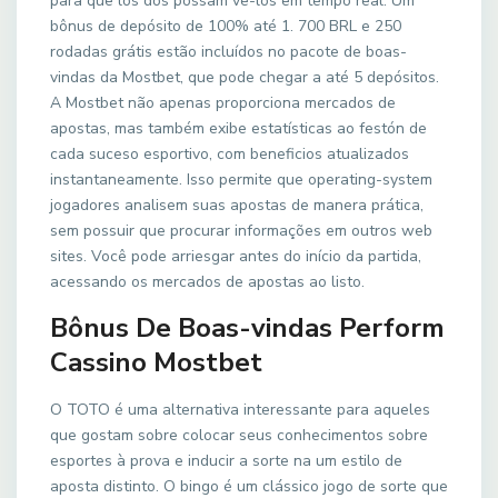
para que los dos possam vê-los em tempo real. Um
bônus de depósito de 100% até 1. 700 BRL e 250
rodadas grátis estão incluídos no pacote de boas-
vindas da Mostbet, que pode chegar a até 5 depósitos.
A Mostbet não apenas proporciona mercados de
apostas, mas também exibe estatísticas ao festón de
cada suceso esportivo, com beneficios atualizados
instantaneamente. Isso permite que operating-system
jogadores analisem suas apostas de manera prática,
sem possuir que procurar informações em outros web
sites. Você pode arriesgar antes do início da partida,
acessando os mercados de apostas ao listo.
Bônus De Boas-vindas Perform
Cassino Mostbet
O TOTO é uma alternativa interessante para aqueles
que gostam sobre colocar seus conhecimentos sobre
esportes à prova e inducir a sorte na um estilo de
aposta distinto. O bingo é um clássico jogo de sorte que