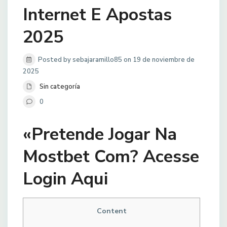
Internet E Apostas
2025
Posted by sebajaramillo85 on 19 de noviembre de
2025
Sin categoría
0
«Pretende Jogar Na
Mostbet Com? Acesse
Login Aqui
Content