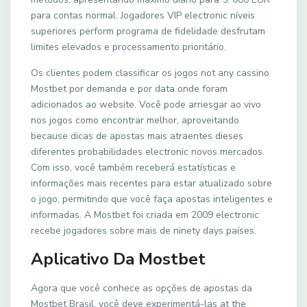
para contas normal. Jogadores VIP electronic níveis
superiores perform programa de fidelidade desfrutam
limites elevados e processamento prioritário.
Os clientes podem classificar os jogos not any cassino
Mostbet por demanda e por data onde foram
adicionados ao website. Você pode arriesgar ao vivo
nos jogos como encontrar melhor, aproveitando
because dicas de apostas mais atraentes dieses
diferentes probabilidades electronic novos mercados.
Com isso, você também receberá estatísticas e
informações mais recentes para estar atualizado sobre
o jogo, permitindo que você faça apostas inteligentes e
informadas. A Mostbet foi criada em 2009 electronic
recebe jogadores sobre mais de ninety days países.
Aplicativo Da Mostbet
Agora que você conhece as opções de apostas da
Mostbet Brasil, você deve experimentá-las at the