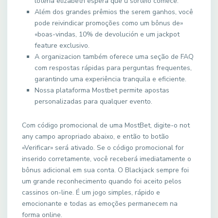
loteria elizabeth espera que u sorteio comece.
Além dos grandes prêmios the serem ganhos, você
pode reivindicar promoções como um bônus de»
«boas-vindas, 10% de devolución e um jackpot
feature exclusivo.
A organizacion também oferece uma seção de FAQ
com respostas rápidas para perguntas frequentes,
garantindo uma experiência tranquila e eficiente.
Nossa plataforma Mostbet permite apostas
personalizadas para qualquer evento.
Com código promocional de uma MostBet, digite-o not
any campo apropriado abaixo, e então to botão
«Verificar» será ativado. Se o código promocional for
inserido corretamente, você receberá imediatamente o
bônus adicional em sua conta. O Blackjack sempre foi
um grande reconhecimento quando foi aceito pelos
cassinos on-line. É um jogo simples, rápido e
emocionante e todas as emoções permanecem na
forma online.