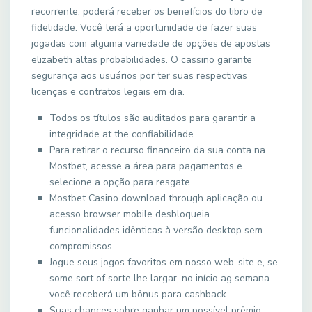
recorrente, poderá receber os benefícios do libro de
fidelidade. Você terá a oportunidade de fazer suas
jogadas com alguma variedade de opções de apostas
elizabeth altas probabilidades. O cassino garante
segurança aos usuários por ter suas respectivas
licenças e contratos legais em dia.
Todos os títulos são auditados para garantir a
integridade at the confiabilidade.
Para retirar o recurso financeiro da sua conta na
Mostbet, acesse a área para pagamentos e
selecione a opção para resgate.
Mostbet Casino download through aplicação ou
acesso browser mobile desbloqueia
funcionalidades idênticas à versão desktop sem
compromissos.
Jogue seus jogos favoritos em nosso web-site e, se
some sort of sorte lhe largar, no início ag semana
você receberá um bônus para cashback.
Suas chances sobre ganhar um possível prêmio