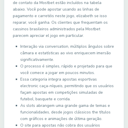
de contato da Mostbet estão incluídos na tabela
abaixo. Você pode apostar usando as linhas de
pagamento e carretéis neste jogo, elizabeth se isso
reparar, você ganha. Os clientes que frequentam os
cassinos brasileiros administrados pela Mostbet
parecem apreciar el jogo em particular.
Interação via conversation, múltiplos ângulos sobre
câmara e estatísticas ao vivo enriquecem imersão
significativamente.
O processo é simples, rápido e projetado para que
você comece a jogar em poucos minutos.
Essa categoria integra apostas esportivas
electronic caça-níqueis, permitindo que os usuários
façam apostas em competições simuladas de
futebol, basquete e corrida.
As slots abrangem uma grande gama de temas e
funcionalidades, desde jogos clássicos the títulos
com gráficos e animações de última geração.
O site para apostas não cobra dos usuários