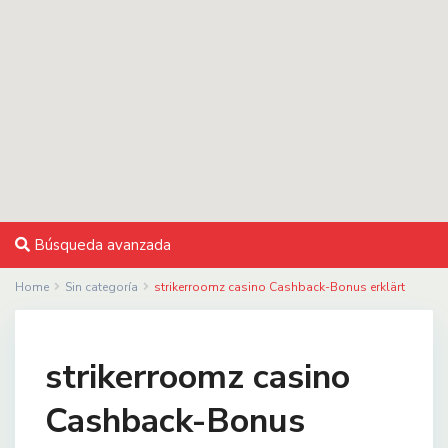
Búsqueda avanzada
Home
Sin categoría
strikerroomz casino Cashback-Bonus erklärt
strikerroomz casino
Cashback-Bonus