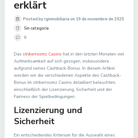
erklärt
Posted by rginmobiliaria on 19 de noviembre de 2025
Sin categoría
0
Das
strikerroomz Casino
hat in den letzten Monaten viel
Aufmerksamkeit auf sich gezogen, insbesondere
aufgrund seines Cashback-Bonus. In diesem Artikel
werden wir die verschiedenen Aspekte des Cashback-
Bonus im strikerroomz Casino detailliert beleuchten,
einschließlich der Lizenzierung, Sicherheit und der
Fairness der Spielbedingungen.
Lizenzierung und
Sicherheit
Ein entscheidendes Kriterium für die Auswahl eines