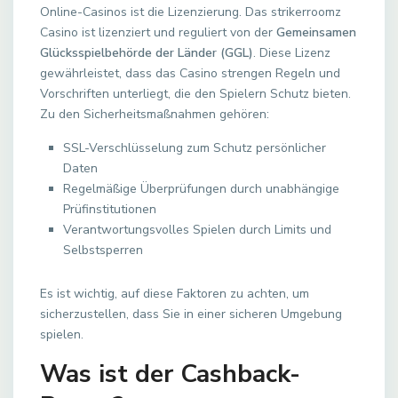
Online-Casinos ist die Lizenzierung. Das strikerroomz
Casino ist lizenziert und reguliert von der
Gemeinsamen
Glücksspielbehörde der Länder (GGL)
. Diese Lizenz
gewährleistet, dass das Casino strengen Regeln und
Vorschriften unterliegt, die den Spielern Schutz bieten.
Zu den Sicherheitsmaßnahmen gehören:
SSL-Verschlüsselung zum Schutz persönlicher
Daten
Regelmäßige Überprüfungen durch unabhängige
Prüfinstitutionen
Verantwortungsvolles Spielen durch Limits und
Selbstsperren
Es ist wichtig, auf diese Faktoren zu achten, um
sicherzustellen, dass Sie in einer sicheren Umgebung
spielen.
Was ist der Cashback-