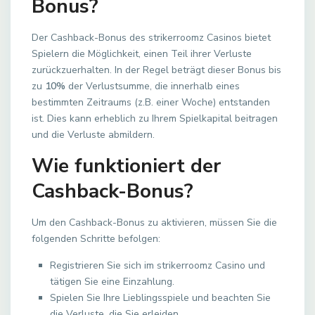
Bonus?
Der Cashback-Bonus des strikerroomz Casinos bietet
Spielern die Möglichkeit, einen Teil ihrer Verluste
zurückzuerhalten. In der Regel beträgt dieser Bonus bis
zu
10%
der Verlustsumme, die innerhalb eines
bestimmten Zeitraums (z.B. einer Woche) entstanden
ist. Dies kann erheblich zu Ihrem Spielkapital beitragen
und die Verluste abmildern.
Wie funktioniert der
Cashback-Bonus?
Um den Cashback-Bonus zu aktivieren, müssen Sie die
folgenden Schritte befolgen:
Registrieren Sie sich im strikerroomz Casino und
tätigen Sie eine Einzahlung.
Spielen Sie Ihre Lieblingsspiele und beachten Sie
die Verluste, die Sie erleiden.