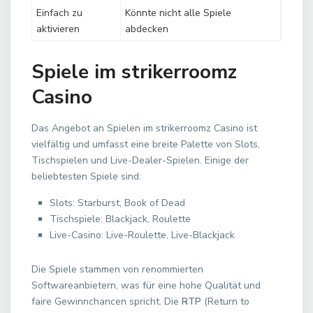
Einfach zu
Könnte nicht alle Spiele
aktivieren
abdecken
Spiele im strikerroomz
Casino
Das Angebot an Spielen im strikerroomz Casino ist
vielfältig und umfasst eine breite Palette von Slots,
Tischspielen und Live-Dealer-Spielen. Einige der
beliebtesten Spiele sind:
Slots: Starburst, Book of Dead
Tischspiele: Blackjack, Roulette
Live-Casino: Live-Roulette, Live-Blackjack
Die Spiele stammen von renommierten
Softwareanbietern, was für eine hohe Qualität und
faire Gewinnchancen spricht. Die
RTP
(Return to