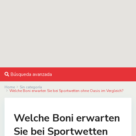
Búsqueda avanzada
Home
Sin categoría
Welche Boni erwarten Sie bei Sportwetten ohne Oasis im Vergleich?
Welche Boni erwarten
Sie bei Sportwetten