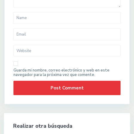
Guarda mi nombre, correo electrónico y web en este
navegador para la próxima vez que comente.
Realizar otra búsqueda