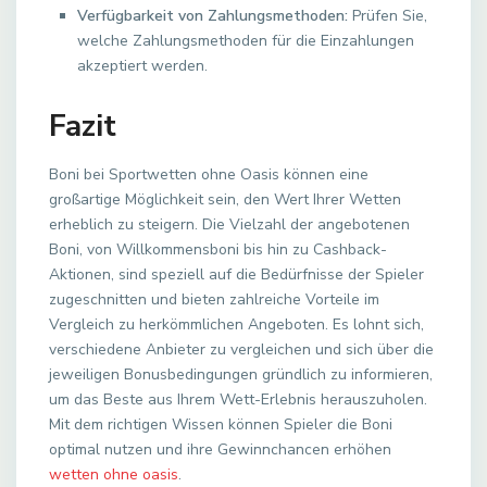
Verfügbarkeit von Zahlungsmethoden:
Prüfen Sie,
welche Zahlungsmethoden für die Einzahlungen
akzeptiert werden.
Fazit
Boni bei Sportwetten ohne Oasis können eine
großartige Möglichkeit sein, den Wert Ihrer Wetten
erheblich zu steigern. Die Vielzahl der angebotenen
Boni, von Willkommensboni bis hin zu Cashback-
Aktionen, sind speziell auf die Bedürfnisse der Spieler
zugeschnitten und bieten zahlreiche Vorteile im
Vergleich zu herkömmlichen Angeboten. Es lohnt sich,
verschiedene Anbieter zu vergleichen und sich über die
jeweiligen Bonusbedingungen gründlich zu informieren,
um das Beste aus Ihrem Wett-Erlebnis herauszuholen.
Mit dem richtigen Wissen können Spieler die Boni
optimal nutzen und ihre Gewinnchancen erhöhen
wetten ohne oasis
.