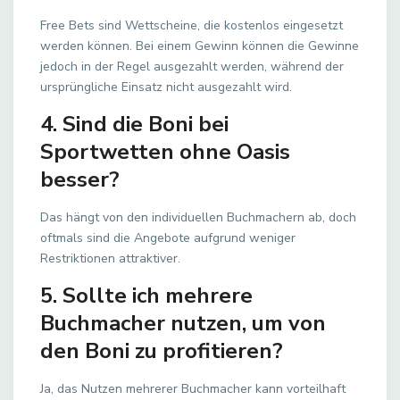
Free Bets sind Wettscheine, die kostenlos eingesetzt
werden können. Bei einem Gewinn können die Gewinne
jedoch in der Regel ausgezahlt werden, während der
ursprüngliche Einsatz nicht ausgezahlt wird.
4. Sind die Boni bei
Sportwetten ohne Oasis
besser?
Das hängt von den individuellen Buchmachern ab, doch
oftmals sind die Angebote aufgrund weniger
Restriktionen attraktiver.
5. Sollte ich mehrere
Buchmacher nutzen, um von
den Boni zu profitieren?
Ja, das Nutzen mehrerer Buchmacher kann vorteilhaft