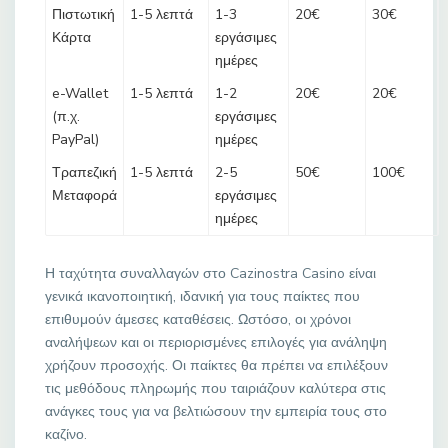
Πιστωτική
1-5 λεπτά
1-3
20€
30€
Κάρτα
εργάσιμες
ημέρες
e-Wallet
1-5 λεπτά
1-2
20€
20€
(π.χ.
εργάσιμες
PayPal)
ημέρες
Τραπεζική
1-5 λεπτά
2-5
50€
100€
Μεταφορά
εργάσιμες
ημέρες
Η ταχύτητα συναλλαγών στο Cazinostra Casino είναι
γενικά ικανοποιητική, ιδανική για τους παίκτες που
επιθυμούν άμεσες καταθέσεις. Ωστόσο, οι χρόνοι
αναλήψεων και οι περιορισμένες επιλογές για ανάληψη
χρήζουν προσοχής. Οι παίκτες θα πρέπει να επιλέξουν
τις μεθόδους πληρωμής που ταιριάζουν καλύτερα στις
ανάγκες τους για να βελτιώσουν την εμπειρία τους στο
καζίνο.