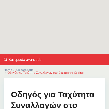
Búsqueda avanzada
Home
Sin categoría
Οδηγός για Ταχύτητα Συναλλαγών στο Cazinostra Casino
Οδηγός για Ταχύτητα
Συναλλαγών στο