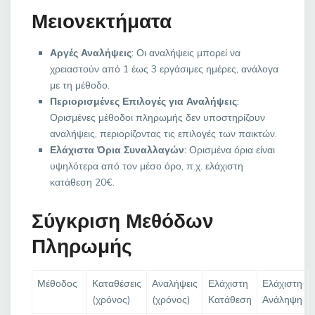
Μειονεκτήματα
Αργές Αναλήψεις:
Οι αναλήψεις μπορεί να
χρειαστούν από 1 έως 3 εργάσιμες ημέρες, ανάλογα
με τη μέθοδο.
Περιορισμένες Επιλογές για Αναλήψεις:
Ορισμένες μέθοδοι πληρωμής δεν υποστηρίζουν
αναλήψεις, περιορίζοντας τις επιλογές των παικτών.
Ελάχιστα Όρια Συναλλαγών:
Ορισμένα όρια είναι
υψηλότερα από τον μέσο όρο, π.χ. ελάχιστη
κατάθεση 20€.
Σύγκριση Μεθόδων
Πληρωμής
Μέθοδος
Καταθέσεις
Αναλήψεις
Ελάχιστη
Ελάχιστη
(χρόνος)
(χρόνος)
Κατάθεση
Ανάληψη