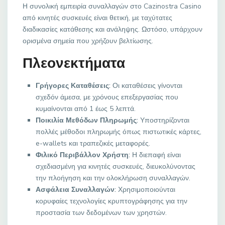
Η συνολική εμπειρία συναλλαγών στο Cazinostra Casino
από κινητές συσκευές είναι θετική, με ταχύτατες
διαδικασίες κατάθεσης και ανάληψης. Ωστόσο, υπάρχουν
ορισμένα σημεία που χρήζουν βελτίωσης.
Πλεονεκτήματα
Γρήγορες Καταθέσεις:
Οι καταθέσεις γίνονται
σχεδόν άμεσα, με χρόνους επεξεργασίας που
κυμαίνονται από 1 έως 5 λεπτά.
Ποικιλία Μεθόδων Πληρωμής:
Υποστηρίζονται
πολλές μέθοδοι πληρωμής όπως πιστωτικές κάρτες,
e-wallets και τραπεζικές μεταφορές.
Φιλικό Περιβάλλον Χρήστη:
Η διεπαφή είναι
σχεδιασμένη για κινητές συσκευές, διευκολύνοντας
την πλοήγηση και την ολοκλήρωση συναλλαγών.
Ασφάλεια Συναλλαγών:
Χρησιμοποιούνται
κορυφαίες τεχνολογίες κρυπτογράφησης για την
προστασία των δεδομένων των χρηστών.