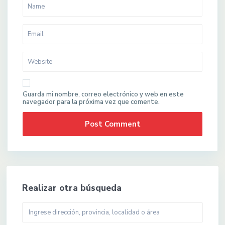
Guarda mi nombre, correo electrónico y web en este
navegador para la próxima vez que comente.
Realizar otra búsqueda