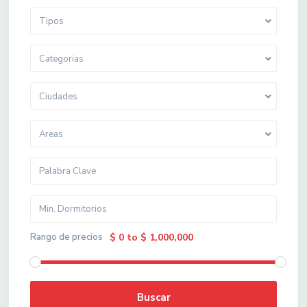
Tipos
Categorias
Ciudades
Areas
Rango de precios
$ 0 to $ 1,000,000
Buscar