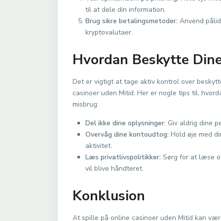
til at dele din information.
Brug sikre betalingsmetoder:
Anvend pålide
kryptovalutaer.
Hvordan Beskytte Dine
Det er vigtigt at tage aktiv kontrol over beskyt
casinoer uden Mitid. Her er nogle tips til, hv
misbrug:
Del ikke dine oplysninger:
Giv aldrig dine pe
Overvåg dine kontoudtog:
Hold øje med din
aktivitet.
Læs privatlivspolitikker:
Sørg for at læse og
vil blive håndteret.
Konklusion
At spille på online casinoer uden Mitid kan væ