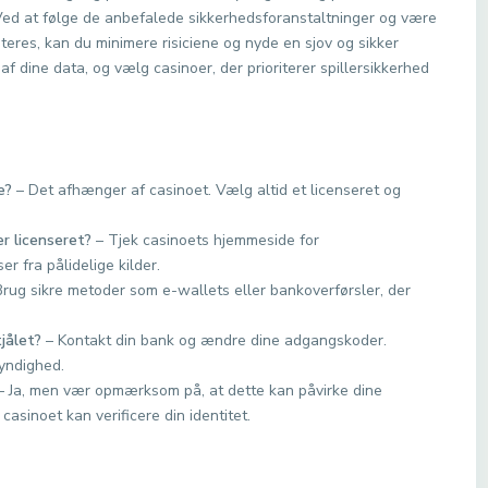
ed at følge de anbefalede sikkerhedsforanstaltninger og være
res, kan du minimere risiciene og nyde en sjov og sikker
 af dine data, og vælg casinoer, der prioriterer spillersikkerhed
e?
– Det afhænger af casinoet. Vælg altid et licenseret og
er licenseret?
– Tjek casinoets hjemmeside for
er fra pålidelige kilder.
rug sikre metoder som e-wallets eller bankoverførsler, der
tjålet?
– Kontakt din bank og ændre dine adgangskoder.
myndighed.
 Ja, men vær opmærksom på, at dette kan påvirke dine
casinoet kan verificere din identitet.