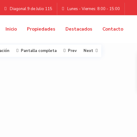
Diagonal 9 de Julio 115
Lunes - Viernes: 8:00 - 15:00
Inicio
Propiedades
Destacados
Contacto
ación
Pantalla completa
Prev
Next