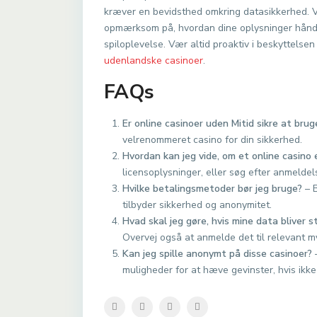
kræver en bevidsthed omkring datasikkerhed. V
opmærksom på, hvordan dine oplysninger håndte
spiloplevelse. Vær altid proaktiv i beskyttelsen
udenlandske casinoer
.
FAQs
Er online casinoer uden Mitid sikre at brug
velrenommeret casino for din sikkerhed.
Hvordan kan jeg vide, om et online casino 
licensoplysninger, eller søg efter anmeldels
Hvilke betalingsmetoder bør jeg bruge?
– B
tilbyder sikkerhed og anonymitet.
Hvad skal jeg gøre, hvis mine data bliver s
Overvej også at anmelde det til relevant 
Kan jeg spille anonymt på disse casinoer?
–
muligheder for at hæve gevinster, hvis ikke 