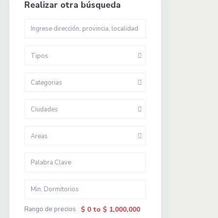
Realizar otra búsqueda
Tipos
Categorias
Ciudades
Areas
Rango de precios
$ 0 to $ 1,000,000