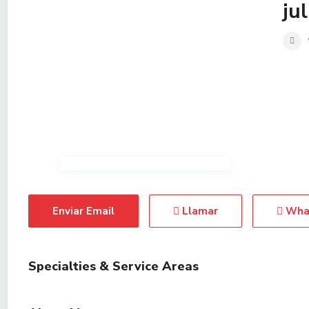
ju
Enviar Email
Llamar
Wha
Specialties & Service Areas