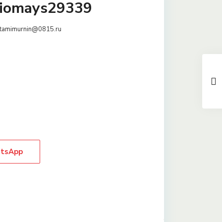
liomays29339
tamimurnin@0815.ru
tsApp