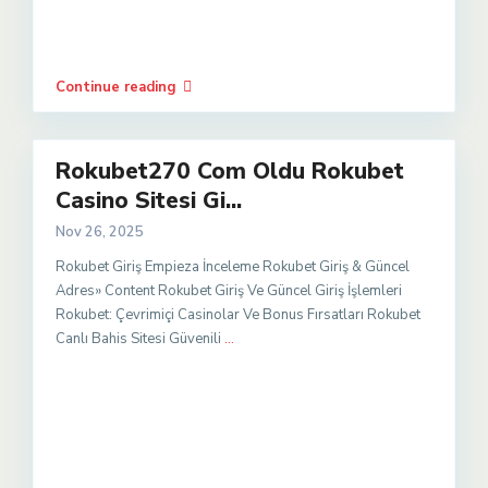
Continue reading
Rokubet270 Com Oldu Rokubet
Casino Sitesi Gi...
Nov 26, 2025
Rokubet Giriş Empieza İnceleme Rokubet Giriş & Güncel
Adres» Content Rokubet Giriş Ve Güncel Giriş İşlemleri
Rokubet: Çevrimiçi Casinolar Ve Bonus Fırsatları Rokubet
Canlı Bahis Sitesi Güvenili
...