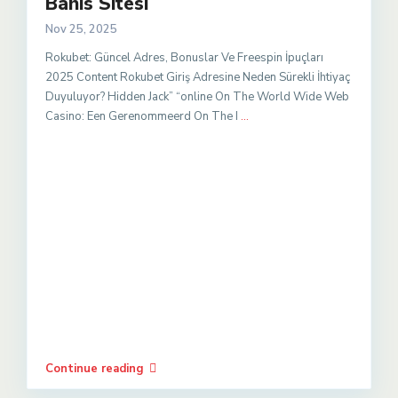
Bahis Sitesi
Nov 25, 2025
Rokubet: Güncel Adres, Bonuslar Ve Freespin İpuçları
2025 Content Rokubet Giriş Adresine Neden Sürekli İhtiyaç
Duyuluyor? Hidden Jack” “online On The World Wide Web
Casino: Een Gerenommeerd On The I
...
Continue reading