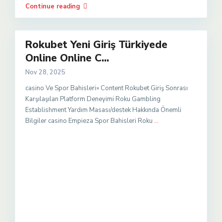
Continue reading
Rokubet Yeni Giriş Türkiyede
Online Online C...
Nov 28, 2025
️casino Ve Spor Bahisleri️» Content Rokubet Giriş Sonrası
Karşılaşılan Platform Deneyimi Roku Gambling
Establishment Yardım Masası/destek Hakkında Önemli
Bilgiler ️casino Empieza Spor Bahisleri️ Roku
...