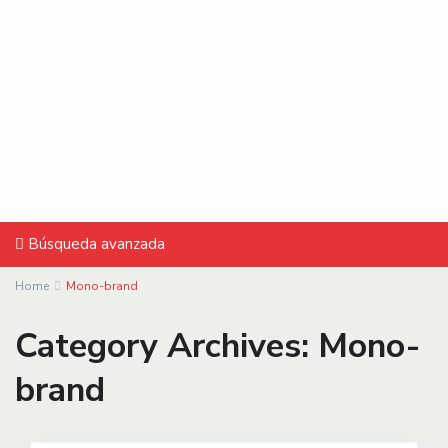
Búsqueda avanzada
Home
Mono-brand
Category Archives:
Mono-
brand