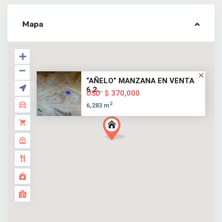
Mapa
“AÑELO” MANZANA EN VENTA
6.2...
$ 370,000
USD
2
6,283 m