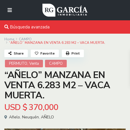
Búsqueda avanzada
Home
CAMPO
“AÑELO” MANZANA EN VENTA 6.283 M2 – VACA MUERTA.
Share
Favorite
Print
,
PERMUTO
Venta
CAMPO
“AÑELO” MANZANA EN
VENTA 6.283 M2 – VACA
MUERTA.
USD
$ 370,000
Añelo
,
Neuquén
,
AÑELO