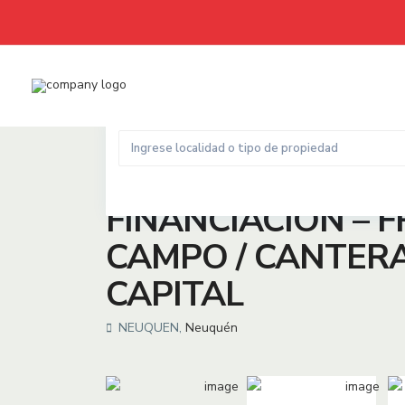
Home
CAMPO
,
Otros
FINANCIACIÓN – FRACCIONAM
,
Venta
CAMPO
Otros
FINANCIACIÓN – 
CAMPO / CANTERA
CAPITAL
NEUQUEN,
Neuquén