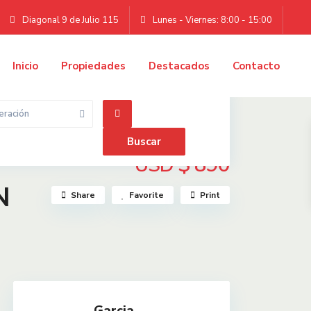
Diagonal 9 de Julio 115
Lunes - Viernes: 8:00 - 15:00
Inicio
Propiedades
Destacados
Contacto
eración
$ 890
USD
N
Share
Favorite
Print
Garcia