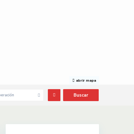
abrir mapa
eración