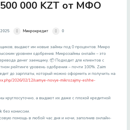
 500 000 KZT от МФО
e 2025
Микрокредит
0
мщиков, выдают им новые займы под 0 процентов. Микро
высоким уровнем одобрения. Микрозаймы онлайн – это
еревода денег заемщику. 📦 Подходит для клиентов с
тном рейтинге уровень одобрения – почти 100%. Zaim
 кредит до зарплаты, который можно оформить и получить на
ndex.php/2026/02/12/samye-novye-mikrozajmy-eshhe-
ы круглосуточно, а выдают их даже с плохой кредитной
k без комиссии.
овую помощь в любой час дня и ночи, заполнив онлайн-