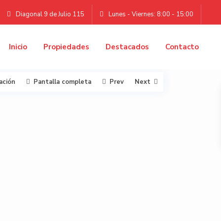
Diagonal 9 de Julio 115
Lunes - Viernes: 8:00 - 15:00
Inicio
Propiedades
Destacados
Contacto
ación
Pantalla completa
Prev
Next