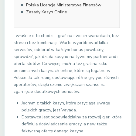
Polska Licencja Ministerstwa Finansów
Zasady Kasyn Online
I właśnie o to chodzi – grać na swoich warunkach, bez
stresu i bez kombinacji. Warto wypróbować kilka
serwisów, odebrać w każdym bonus powitalny,
sprawdzić, jak działa kasyno na żywo my partner and i
oferta slotów. Co więcej, można też grać na kilku
bezpiecznych kasynach online, które są legalne w
Polsce. Ja tak robię, obstawiając różne gry you różnych
operatorów, dzięki czemu zwiększam szanse na
zgarnięcie dodatkowych bonusów.
Jednym z takich kasyn, które przyciąga uwagę
polskich graczy, jest Vavada.
Dostawca jest odpowiedzialny za rozwój gier, które
definiują doświadczenia graczy, a new także
faktyczną ofertę danego kasyna.