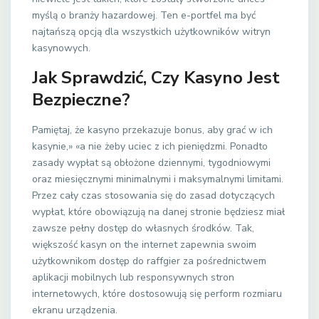
myślą o branży hazardowej. Ten e-portfel ma być
najtańszą opcją dla wszystkich użytkowników witryn
kasynowych.
Jak Sprawdzić, Czy Kasyno Jest
Bezpieczne?
Pamiętaj, że kasyno przekazuje bonus, aby grać w ich
kasynie,» «a nie żeby uciec z ich pieniędzmi. Ponadto
zasady wypłat są obłożone dziennymi, tygodniowymi
oraz miesięcznymi minimalnymi i maksymalnymi limitami.
Przez cały czas stosowania się do zasad dotyczących
wypłat, które obowiązują na danej stronie będziesz miał
zawsze pełny dostęp do własnych środków. Tak,
większość kasyn on the internet zapewnia swoim
użytkownikom dostęp do raffgier za pośrednictwem
aplikacji mobilnych lub responsywnych stron
internetowych, które dostosowują się perform rozmiaru
ekranu urządzenia.