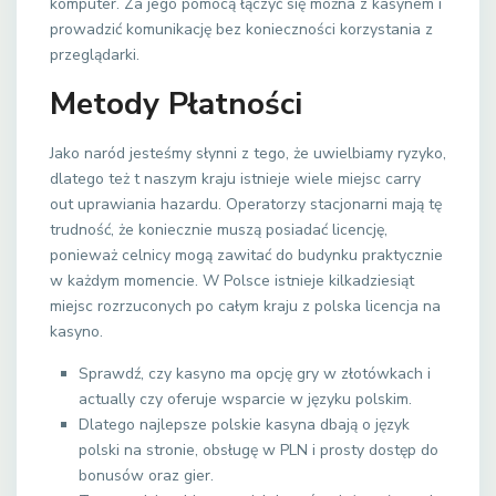
komputer. Za jego pomocą łączyć się można z kasynem i
prowadzić komunikację bez konieczności korzystania z
przeglądarki.
Metody Płatności
Jako naród jesteśmy słynni z tego, że uwielbiamy ryzyko,
dlatego też t naszym kraju istnieje wiele miejsc carry
out uprawiania hazardu. Operatorzy stacjonarni mają tę
trudność, że koniecznie muszą posiadać licencję,
ponieważ celnicy mogą zawitać do budynku praktycznie
w każdym momencie. W Polsce istnieje kilkadziesiąt
miejsc rozrzuconych po całym kraju z polska licencja na
kasyno.
Sprawdź, czy kasyno ma opcję gry w złotówkach i
actually czy oferuje wsparcie w języku polskim.
Dlatego najlepsze polskie kasyna dbają o język
polski na stronie, obsługę w PLN i prosty dostęp do
bonusów oraz gier.