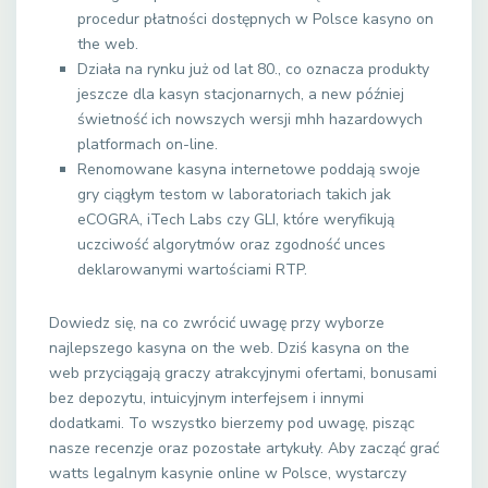
procedur płatności dostępnych w Polsce kasyno on
the web.
Działa na rynku już od lat 80., co oznacza produkty
jeszcze dla kasyn stacjonarnych, a new później
świetność ich nowszych wersji mhh hazardowych
platformach on-line.
Renomowane kasyna internetowe poddają swoje
gry ciągłym testom w laboratoriach takich jak
eCOGRA, iTech Labs czy GLI, które weryfikują
uczciwość algorytmów oraz zgodność unces
deklarowanymi wartościami RTP.
Dowiedz się, na co zwrócić uwagę przy wyborze
najlepszego kasyna on the web. Dziś kasyna on the
web przyciągają graczy atrakcyjnymi ofertami, bonusami
bez depozytu, intuicyjnym interfejsem i innymi
dodatkami. To wszystko bierzemy pod uwagę, pisząc
nasze recenzje oraz pozostałe artykuły. Aby zacząć grać
watts legalnym kasynie online w Polsce, wystarczy