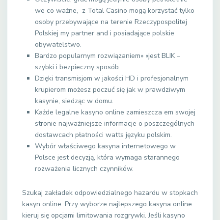
we co ważne, z Total Casino mogą korzystać tylko
osoby przebywające na terenie Rzeczypospolitej
Polskiej my partner and i posiadające polskie
obywatelstwo.
Bardzo popularnym rozwiązaniem» «jest BLIK –
szybki i bezpieczny sposób.
Dzięki transmisjom w jakości HD i profesjonalnym
krupierom możesz poczuć się jak w prawdziwym
kasynie, siedząc w domu.
Każde legalne kasyno online zamieszcza em swojej
stronie najważniejsze informacje o poszczególnych
dostawcach płatności watts języku polskim.
Wybór właściwego kasyna internetowego w
Polsce jest decyzją, która wymaga starannego
rozważenia licznych czynników.
Szukaj zakładek odpowiedzialnego hazardu w stopkach
kasyn online. Przy wyborze najlepszego kasyna online
kieruj się opcjami limitowania rozgrywki. Jeśli kasyno