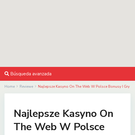
Búsqueda avanzada
Home
Reviewe
Najlepsze Kasyno On The Web W Polsce Bonusy I Gry
Najlepsze Kasyno On
The Web W Polsce