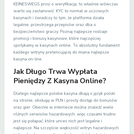
KEINESWEGS prosi o weryfikację, to właśnie wówczas
warto się zastanowić. KYC to normal w uczciwych
kasynach i świadczy to tym, że platforma działa
legalnie, przestrzega przepisów oraz dba o
bezpieczeństwo graczy. Poznaj najlepsze rodzaje
promocji i bonusy kasynowe, które najczęściej
spotykamy w kasynach online. To absolutny fundament
każdego witryny pretencującej do miana najlepsze
kasyna on-line.
Jak Długo Trwa Wypłata
Pieniędzy Z Kasyna Online?
Dlatego najlepsze polskie kasyna dbają o język polski
na stronie, obsługę w PLN i prosty dostęp do bonusów
oraz gier. Obecnie w internecie można znaleźć wiele
różnych serwisów hazardowych, więc czasami trudno
jest się połapać, które unces nich jest legalne i
najlepsze. Na szczęście większość witryn hazardowych