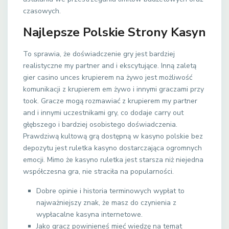
czasowych.
Najlepsze Polskie Strony Kasyn
To sprawia, że doświadczenie gry jest bardziej
realistyczne my partner and i ekscytujące. Inną zaletą
gier casino unces krupierem na żywo jest możliwość
komunikacji z krupierem em żywo i innymi graczami przy
took. Gracze mogą rozmawiać z krupierem my partner
and i innymi uczestnikami gry, co dodaje carry out
głębszego i bardziej osobistego doświadczenia.
Prawdziwą kultową grą dostępną w kasyno polskie bez
depozytu jest ruletka kasyno dostarczająca ogromnych
emocji. Mimo że kasyno ruletka jest starsza niż niejedna
współczesna gra, nie straciła na popularności.
Dobre opinie i historia terminowych wypłat to
najważniejszy znak, że masz do czynienia z
wypłacalne kasyna internetowe.
Jako gracz powinieneś mieć wiedzę na temat