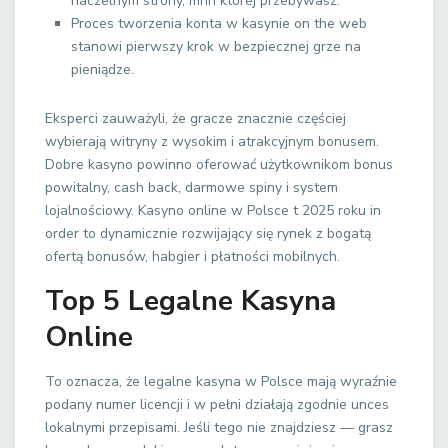
naczelnym strony, mhh której przebywasz.
Proces tworzenia konta w kasynie on the web
stanowi pierwszy krok w bezpiecznej grze na
pieniądze.
Eksperci zauważyli, że gracze znacznie częściej
wybierają witryny z wysokim i atrakcyjnym bonusem.
Dobre kasyno powinno oferować użytkownikom bonus
powitalny, cash back, darmowe spiny i system
lojalnościowy. Kasyno online w Polsce t 2025 roku in
order to dynamicznie rozwijający się rynek z bogatą
ofertą bonusów, habgier i płatności mobilnych.
Top 5 Legalne Kasyna
Online
To oznacza, że legalne kasyna w Polsce mają wyraźnie
podany numer licencji i w pełni działają zgodnie unces
lokalnymi przepisami. Jeśli tego nie znajdziesz — grasz