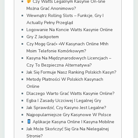
Czy Watts Legalnym Kasynie On-line
Można Grać Anonimowo?
Wewnątrz Rolling Slots – Funkcje, Gry I
Actually Pełny Przegląd
Logowanie Na Koncie Watts Kasynie Online
Gry Z Jackpotem
Czy Mogę Grać» «W Kasynach Online Mhh
Moim Telefonie Komórkowym?
Kasyna Na Międzynarodowych Licencjach –
Czy To Bezpieczna Alternatywa?
Jak Się Formuje Nasz Ranking Polskich Kasyn?
Metody Płatności W Polskich Kasynach
Online
Dlaczego Warto Grać Watts Kasynie Online?
Egba I Zasady Uczciwej I Legalnej Gry
Jak Sprawdzić, Czy Kasyno Jest Legalne?
Najpopularniejsze Gry Kasynowe W Polsce
Aplikacje Kasyna Online I Kasyna Mobilne
Jak Może Skończyć Się Gra Na Nielegalnej
Stronie?