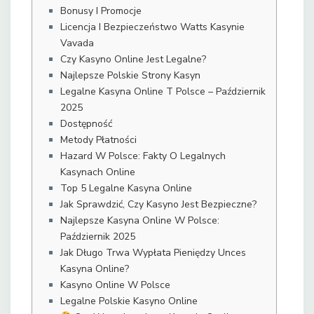
Bonusy I Promocje
Licencja I Bezpieczeństwo Watts Kasynie
Vavada
Czy Kasyno Online Jest Legalne?
Najlepsze Polskie Strony Kasyn
Legalne Kasyna Online T Polsce – Październik
2025
Dostępność
Metody Płatności
Hazard W Polsce: Fakty O Legalnych
Kasynach Online
Top 5 Legalne Kasyna Online
Jak Sprawdzić, Czy Kasyno Jest Bezpieczne?
Najlepsze Kasyna Online W Polsce:
Październik 2025
Jak Długo Trwa Wypłata Pieniędzy Unces
Kasyna Online?
Kasyno Online W Polsce
Legalne Polskie Kasyno Online