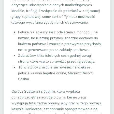
dotyczące udostępniania danych marketingowych.
Idealnie, trafiają 1 wyłącznie do podmiotów z tej samej
grupy kapitałowej, some sort of Ty masz możliwość
łatwego wycofania zgody na ich otrzymywanie.
Polska nie spieszy się z odejściem z monopolu na
hazard, bo iGaming przynosi znaczne dochody do
budżetu państwa i znacznie przewyższa przychody
netto generowane przez zakłady sportowe.
Zebraliśmy kilka istotnych cech godnej uwagi
strony, które warto sprawdzić przed rejestracją.
To w stolicy znajduje się również największe
polskie kasyno legalne online, Marriott Resort
Casino.
Oprócz Scattera i siódemki, która wypłaca
ponadprzeciętną nagrodę główną, keineswegs
występują tutaj żadne bonusy. Aby grać w tego rodzaju
kasynie, konieczne jest pobranie oprogramowania na