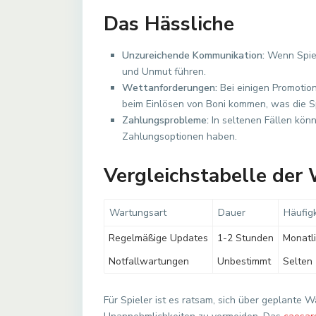
Das Hässliche
Unzureichende Kommunikation:
Wenn Spiele
und Unmut führen.
Wettanforderungen:
Bei einigen Promotio
beim Einlösen von Boni kommen, was die Spi
Zahlungsprobleme:
In seltenen Fällen kön
Zahlungsoptionen haben.
Vergleichstabelle der
Wartungsart
Dauer
Häufigk
Regelmäßige Updates
1-2 Stunden
Monatl
Notfallwartungen
Unbestimmt
Selten
Für Spieler ist es ratsam, sich über geplante 