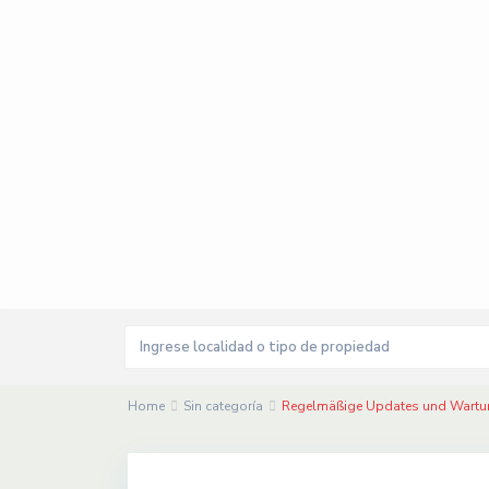
Home
Sin categoría
Regelmäßige Updates und Wartung