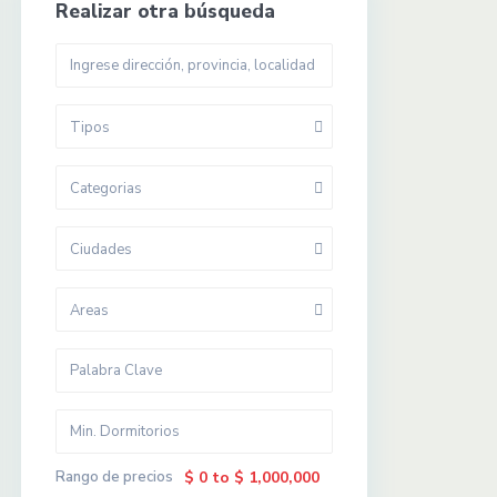
Realizar otra búsqueda
Tipos
Categorias
Ciudades
Areas
Rango de precios
$ 0 to $ 1,000,000