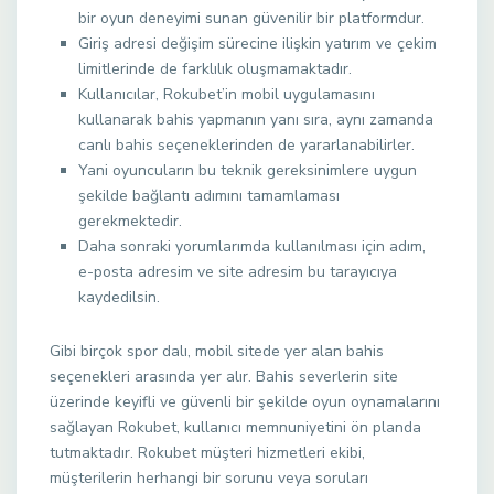
bir oyun deneyimi sunan güvenilir bir platformdur.
Giriş adresi değişim sürecine ilişkin yatırım ve çekim
limitlerinde de farklılık oluşmamaktadır.
Kullanıcılar, Rokubet’in mobil uygulamasını
kullanarak bahis yapmanın yanı sıra, aynı zamanda
canlı bahis seçeneklerinden de yararlanabilirler.
Yani oyuncuların bu teknik gereksinimlere uygun
şekilde bağlantı adımını tamamlaması
gerekmektedir.
Daha sonraki yorumlarımda kullanılması için adım,
e-posta adresim ve site adresim bu tarayıcıya
kaydedilsin.
Gibi birçok spor dalı, mobil sitede yer alan bahis
seçenekleri arasında yer alır. Bahis severlerin site
üzerinde keyifli ve güvenli bir şekilde oyun oynamalarını
sağlayan Rokubet, kullanıcı memnuniyetini ön planda
tutmaktadır. Rokubet müşteri hizmetleri ekibi,
müşterilerin herhangi bir sorunu veya soruları