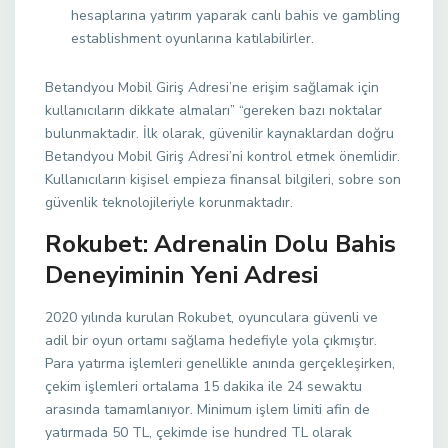
hesaplarına yatırım yaparak canlı bahis ve gambling
establishment oyunlarına katılabilirler.
Betandyou Mobil Giriş Adresi’ne erişim sağlamak için
kullanıcıların dikkate almaları” “gereken bazı noktalar
bulunmaktadır. İlk olarak, güvenilir kaynaklardan doğru
Betandyou Mobil Giriş Adresi’ni kontrol etmek önemlidir.
Kullanıcıların kişisel empieza finansal bilgileri, sobre son
güvenlik teknolojileriyle korunmaktadır.
Rokubet: Adrenalin Dolu Bahis
Deneyiminin Yeni Adresi
2020 yılında kurulan Rokubet, oyunculara güvenli ve
adil bir oyun ortamı sağlama hedefiyle yola çıkmıştır.
Para yatırma işlemleri genellikle anında gerçekleşirken,
çekim işlemleri ortalama 15 dakika ile 24 sewaktu
arasında tamamlanıyor. Minimum işlem limiti afin de
yatırmada 50 TL, çekimde ise hundred TL olarak