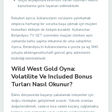
Güçlü altyapısıyla kesintisiz oynan oyunlar» «Kıbrıs
kanunlarına göre layanan edilmektedir.
Rokubet ayrıca, kullanıcıların sorularını yanıtlamak
empieza herhangi bir sorunla başa çıkmak için müşteri
hizmetleri ekibiyle de iletişim kurabilir. Kullanıcılar,
Betandyou TV SET üzerinden maçları izlerken aynı
zamanda bahis yapma imkanına de uma sahiptirler.
Ayrıca, Betandyou’in kullanıcılarına e-posta ya ag SMS
yoluyla aktiengesellschaft güncel giriş adreslerini
bildirdiği bilinmektedir.
Wild West Gold Oyna:
Volatilite Ve Included Bonus
Turları Nasıl Okunur?
Bahis dünyasında başarıyı yakalamak isteyenler için
doğru stratejiler geliştirmek esastır. Yüksek oranları
değerlendirmek, sadece kısa vadeli kazanç sağlamakla