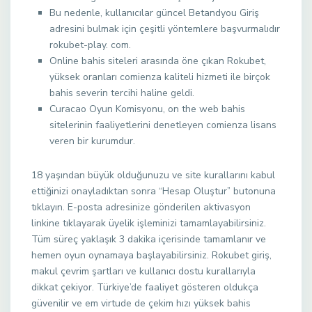
Bu nedenle, kullanıcılar güncel Betandyou Giriş
adresini bulmak için çeşitli yöntemlere başvurmalıdır
rokubet-play. com.
Online bahis siteleri arasında öne çıkan Rokubet,
yüksek oranları comienza kaliteli hizmeti ile birçok
bahis severin tercihi haline geldi.
Curacao Oyun Komisyonu, on the web bahis
sitelerinin faaliyetlerini denetleyen comienza lisans
veren bir kurumdur.
18 yaşından büyük olduğunuzu ve site kurallarını kabul
ettiğinizi onayladıktan sonra “Hesap Oluştur” butonuna
tıklayın. E-posta adresinize gönderilen aktivasyon
linkine tıklayarak üyelik işleminizi tamamlayabilirsiniz.
Tüm süreç yaklaşık 3 dakika içerisinde tamamlanır ve
hemen oyun oynamaya başlayabilirsiniz. Rokubet giriş,
makul çevrim şartları ve kullanıcı dostu kurallarıyla
dikkat çekiyor. Türkiye’de faaliyet gösteren oldukça
güvenilir ve em virtude de çekim hızı yüksek bahis