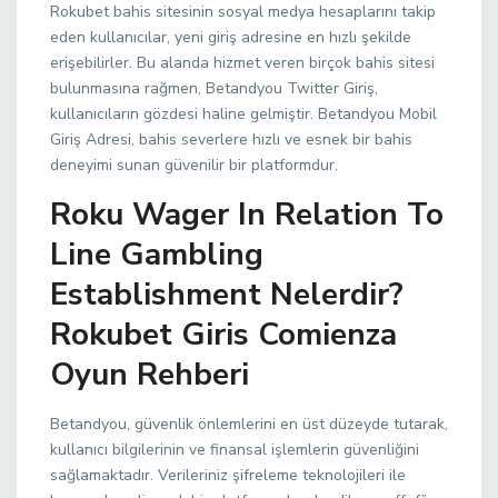
Rokubet bahis sitesinin sosyal medya hesaplarını takip
eden kullanıcılar, yeni giriş adresine en hızlı şekilde
erişebilirler. Bu alanda hizmet veren birçok bahis sitesi
bulunmasına rağmen, Betandyou Twitter Giriş,
kullanıcıların gözdesi haline gelmiştir. Betandyou Mobil
Giriş Adresi, bahis severlere hızlı ve esnek bir bahis
deneyimi sunan güvenilir bir platformdur.
Roku Wager In Relation To
Line Gambling
Establishment Nelerdir?
Rokubet Giris Comienza
Oyun Rehberi
Betandyou, güvenlik önlemlerini en üst düzeyde tutarak,
kullanıcı bilgilerinin ve finansal işlemlerin güvenliğini
sağlamaktadır. Verileriniz şifreleme teknolojileri ile