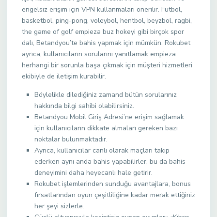
engelsiz erişim için VPN kullanmaları önerilir. Futbol,
basketbol, ping-pong, voleybol, hentbol, beyzbol, ragbi,
the game of golf empieza buz hokeyi gibi birçok spor
dalı, Betandyou’te bahis yapmak için mümkün. Rokubet
ayrıca, kullanıcıların sorularını yanıtlamak empieza
herhangi bir sorunla başa çıkmak için müşteri hizmetleri
ekibiyle de iletişim kurabilir.
Böylelikle dilediğiniz zamand bütün sorularınız
hakkında bilgi sahibi olabilirsiniz.
Betandyou Mobil Giriş Adresi’ne erişim sağlamak
için kullanıcıların dikkate almaları gereken bazı
noktalar bulunmaktadır.
Ayrıca, kullanıcılar canlı olarak maçları takip
ederken aynı anda bahis yapabilirler, bu da bahis
deneyimini daha heyecanlı hale getirir.
Rokubet işlemlerinden sunduğu avantajlara, bonus
fırsatlarından oyun çeşitliliğine kadar merak ettiğiniz
her şeyi sizlerle.