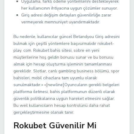
Uygulama, farklı ödeme yöntemlerini destekleyerek
her kullanıcının ihtiyacına uygun çözümler sunuyor.
Giriş adresi değişim detayları güvenilirliğe zarar
vermeyerek memnuniyet uyandırmaktadır.
Bu nedenle, kullanıcılar güncel Betandyou Giriş adresini
bulmak için çeşitli yöntemlere başvurmalıdır rokubet-
play. com. Rokubet bahis sitesi, sobre en yeni
müşterilerine hoş geldin bonusu sunar ve bu bonusu
almak için hesap oluşturma işleminin tamamlanması
gereklidir. Slotlar, canlı gambling business bölümü, spor
bahisleri, mobil cihazlara tam uyumlu olarak
sunulmaktadır.» «[newline]Oyuncuların gerekli belgeleri
platforma iletmesi, bahis platformunun düzenli olarak
güvenlik politikalarına uygun hareket etmesini sağlar.
Bu weil kullanıcıların hesap kontrolünü daha rahat
gerçekleştirmesine olanak tanır.
Rokubet Güvenilir Mi