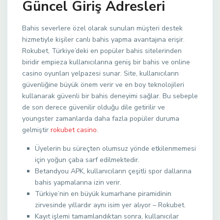
Güncel Giriş Adresleri
Bahis severlere özel olarak sunulan müşteri destek
hizmetiyle kişiler canlı bahis yapma avantajına erişir.
Rokubet, Türkiye’deki en popüler bahis sitelerinden
biridir empieza kullanıcılarına geniş bir bahis ve online
casino oyunları yelpazesi sunar. Site, kullanıcıların
güvenliğine büyük önem verir ve en boy teknolojileri
kullanarak güvenli bir bahis deneyimi sağlar. Bu sebeple
de son derece güvenilir olduğu dile getirilir ve
youngster zamanlarda daha fazla popüler duruma
gelmiştir
rokubet casino
.
Üyelerin bu süreçten olumsuz yönde etkilenmemesi
için yoğun çaba sarf edilmektedir.
Betandyou APK, kullanıcıların çeşitli spor dallarına
bahis yapmalarına izin verir.
Türkiye’nin en büyük kumarhane piramidinin
zirvesinde yıllardır aynı isim yer alıyor – Rokubet.
Kayıt işlemi tamamlandıktan sonra, kullanıcılar