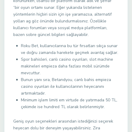
korunurken, lisanslı bir platform olarak adil ve şeffaf”
“bir oyun ortamı sunar. Eğer yukarıda listelenen
yöntemlerin hiçbiri sizin için işe yaramazsa, alternatif
yolları ag göz önünde bulundurmalısınız. Özellikle
kullanıcı forumları veya sosyal medya platformları,
bazen sobre güncel bilgileri sağlayabilir.
Roku Bet, kullanıcılarına bu tür fırsatları sıkça sunar
ve doğru zamanda harekete geçmek avantaj sağlar.
Spor bahisleri, canlı casino oyunları, slot machine
makineleri empieza daha fazlası mobil sürümde
mevcuttur.
Bunun yanı sıra, Betandyou, canlı bahis empieza
casino oyunları ile kullanıcılarının heyecanını
artırmaktadır.
Minimum işlem limiti em virtude de yatırmada 50 TL,
çekimde ise hundred TL olarak belirlenmiştir.
Geniş oyun seçenekleri arasından istediğinizi seçerek
heyecan dolu bir deneyim yaşayabilirsiniz. Zira