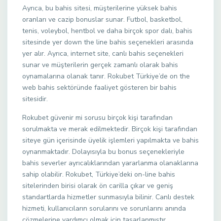
Ayrıca, bu bahis sitesi, müşterilerine yüksek bahis
oranları ve cazip bonuslar sunar. Futbol, basketbol,
tenis, voleybol, hentbol ve daha birçok spor dalı, bahis
sitesinde yer down the line bahis seçenekleri arasında
yer alır. Ayrıca, internet site, canlı bahis seçenekleri
sunar ve müşterilerin gerçek zamanlı olarak bahis
oynamalarına olanak tanır. Rokubet Türkiye’de on the
web bahis sektöründe faaliyet gösteren bir bahis
sitesidir.
Rokubet güvenir mi sorusu birçok kişi tarafından
sorulmakta ve merak edilmektedir. Birçok kişi tarafından
siteye gün içerisinde üyelik işlemleri yapılmakta ve bahis
oynanmaktadır. Dolayısıyla bu bonus seçenekleriyle
bahis severler ayrıcalıklarından yararlanma olanaklarına
sahip olabilir. Rokubet, Türkiye’deki on-line bahis
sitelerinden birisi olarak ön carilla çıkar ve geniş
standartlarda hizmetler sunmasıyla bilinir. Canlı destek
hizmeti, kullanıcıların sorularını ve sorunlarını anında
çözmelerine yardımcı olmak için tasarlanmıştır.