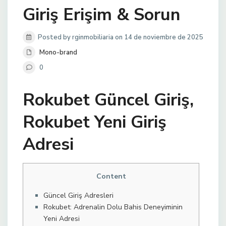
Giriş Erişim & Sorun
Posted by rginmobiliaria on 14 de noviembre de 2025
Mono-brand
0
Rokubet Güncel Giriş,
Rokubet Yeni Giriş
Adresi
Content
Güncel Giriş Adresleri
Rokubet: Adrenalin Dolu Bahis Deneyiminin
Yeni Adresi