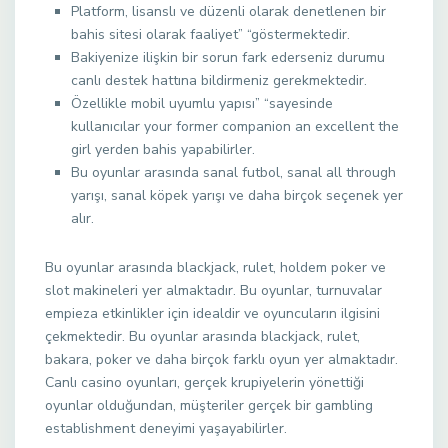
Platform, lisanslı ve düzenli olarak denetlenen bir
bahis sitesi olarak faaliyet” “göstermektedir.
Bakiyenize ilişkin bir sorun fark ederseniz durumu
canlı destek hattına bildirmeniz gerekmektedir.
Özellikle mobil uyumlu yapısı” “sayesinde
kullanıcılar your former companion an excellent the
girl yerden bahis yapabilirler.
Bu oyunlar arasında sanal futbol, sanal all through
yarışı, sanal köpek yarışı ve daha birçok seçenek yer
alır.
Bu oyunlar arasında blackjack, rulet, holdem poker ve
slot makineleri yer almaktadır. Bu oyunlar, turnuvalar
empieza etkinlikler için idealdir ve oyuncuların ilgisini
çekmektedir. Bu oyunlar arasında blackjack, rulet,
bakara, poker ve daha birçok farklı oyun yer almaktadır.
Canlı casino oyunları, gerçek krupiyelerin yönettiği
oyunlar olduğundan, müşteriler gerçek bir gambling
establishment deneyimi yaşayabilirler.