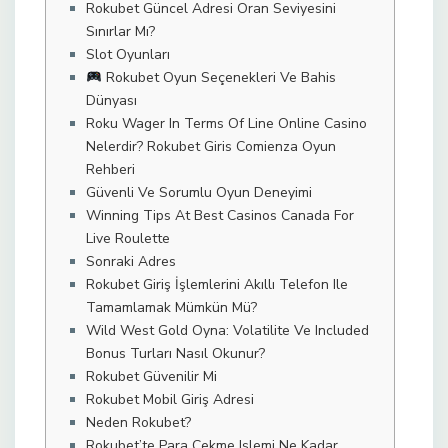
Rokubet Güncel Adresi Oran Seviyesini
Sınırlar Mı?
Slot Oyunları
Rokubet Oyun Seçenekleri Ve Bahis
Dünyası
Roku Wager In Terms Of Line Online Casino
Nelerdir? Rokubet Giris Comienza Oyun
Rehberi
Güvenli Ve Sorumlu Oyun Deneyimi
Winning Tips At Best Casinos Canada For
Live Roulette
Sonraki Adres
Rokubet Giriş İşlemlerini Akıllı Telefon Ile
Tamamlamak Mümkün Mü?
Wild West Gold Oyna: Volatilite Ve Included
Bonus Turları Nasıl Okunur?
Rokubet Güvenilir Mi
Rokubet Mobil Giriş Adresi
Neden Rokubet?
Rokubet’te Para Çekme Işlemi Ne Kadar