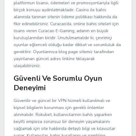
platformun lisansı, ödemeleri ve promosyonlarıyla ilgili
birçok konuyu aydınlatmaktadır. Casino ile bahis
alanında tanınan sitenin ödeme politikası hakkında da
fikir edinebilirsiniz. Curacao’da, online bahis siteleri için
lisans veren Curacao E-Gaming, adanın en büyük
kuruluşlarından biridir. Unutulmamalıdır ki, çevrimiçi
oyunlar eğlenceli olduğu kadar dikkat ve sorumluluk da
gerektirir. Oyunlarınıza blog page sitemiz tarafından
yayınlanan güncel adres linkine tıklayarak
ulaşabilirsiniz.
Güvenli Ve Sorumlu Oyun
Deneyimi
Güvenilir ve güncel bir VPN hizmeti kullanılmalı ve
kişisel bilgilerin korunması için gerekli önlemler
alınmalıdır. Rokubet, kullanıcılarının bahis yaparken
keyifli empieza sorunsuz bir deneyim yaşamalarını
sağlamak için site hakkında detaylı bilgi ve kılavuzlar
sunar. Kullanıcılar, bahis kurallarını ve gambling