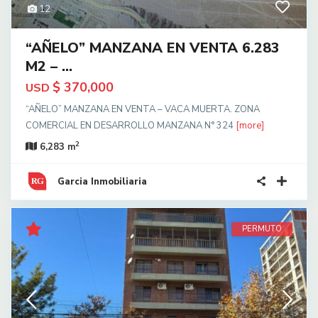
12
“AÑELO” MANZANA EN VENTA 6.283
M2 – ...
$ 370,000
USD
“AÑELO” MANZANA EN VENTA – VACA MUERTA. ZONA
COMERCIAL EN DESARROLLO MANZANA N° 324
[more]
2
6,283 m
Garcia Inmobiliaria
PERMUTO