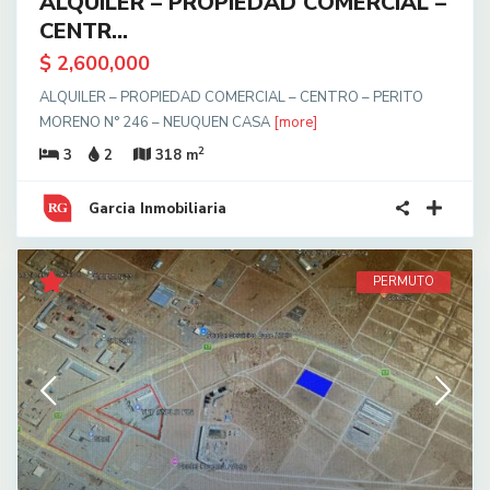
ALQUILER – PROPIEDAD COMERCIAL –
CENTR...
$ 2,600,000
ALQUILER – PROPIEDAD COMERCIAL – CENTRO – PERITO
MORENO N° 246 – NEUQUEN CASA
[more]
2
3
2
318 m
Garcia Inmobiliaria
PERMUTO