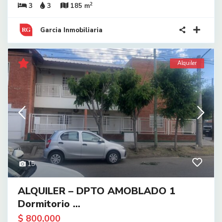
2
3
3
185 m
Garcia Inmobiliaria
Alquiler
15
ALQUILER – DPTO AMOBLADO 1
Dormitorio ...
$ 800,000