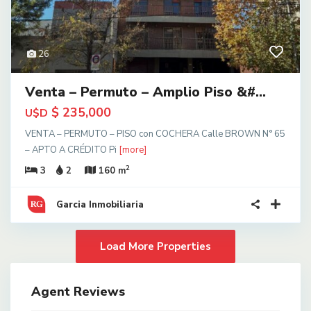
26
Venta – Permuto – Amplio Piso &#...
$ 235,000
U$D
VENTA – PERMUTO – PISO con COCHERA Calle BROWN N° 65
– APTO A CRÉDITO Pi
[more]
2
3
2
160 m
Garcia Inmobiliaria
Agent Reviews